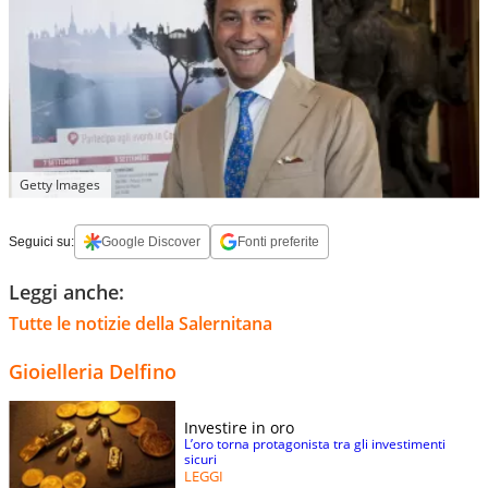
Getty Images
Seguici su:
Google Discover
Fonti preferite
Leggi anche:
Tutte le notizie della Salernitana
Gioielleria Delfino
Investire in oro
L’oro torna protagonista tra gli investimenti
sicuri
LEGGI