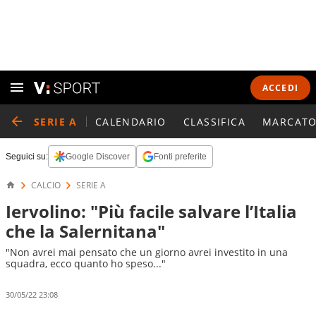
ACCEDI
SERIE A
CALENDARIO
CLASSIFICA
MARCATO
Seguici su:
Google Discover
Fonti preferite
CALCIO
SERIE A
Iervolino: "Più facile salvare l’Italia
che la Salernitana"
"Non avrei mai pensato che un giorno avrei investito in una
squadra, ecco quanto ho speso..."
30/05/22 23:08