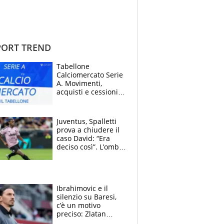
ORT TREND
Tabellone
Calciomercato Serie
A. Movimenti,
acquisti e cessioni:
estate 2026-27
Juventus, Spalletti
prova a chiudere il
caso David: “Era
deciso così”. L’ombra
di Zirkzee e la
sentenza dei tifosi
Ibrahimovic e il
silenzio su Baresi,
c’è un motivo
preciso: Zlatan
segnato dalla