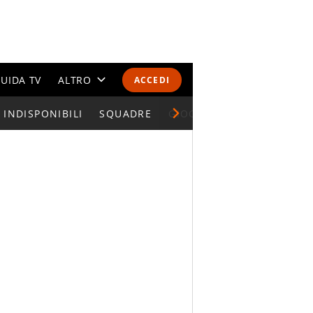
UIDA TV
ALTRO
ACCEDI
INDISPONIBILI
CALENDARI E CLASSIFICHE
SQUADRE
GIOCATORI SERIE A
ALTRI SPORT
MONDIALI 2026
OLIMPIADI
GOSSIP
LIFESTYLE