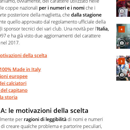
Parliamo, ovviamente, del carattere utilizzato nelle
le coppe nazionali
per i numeri e i nomi
che i
rte posteriore della maglietta, che
dalla stagione
e quello approvato dal regolamento ufficiale della
 sponsor tecnici dei vari club. Una novità per l’
Italia,
997 e ha già visto due aggiornamenti del carattere
 nel 2017.
otivazioni della scelta
 100% Made in Italy
zioni europee
ei calciatori
 del capitano
la storia
A: le motivazioni della scelta
palmente per
ragioni di leggibilità
di nomi e numeri
di creare qualche problema e partorire peculiari,