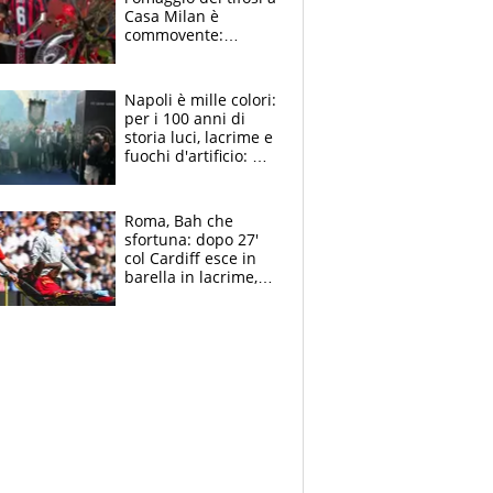
Casa Milan è
commovente:
maglie, bandiere,
sciarpe, lacrime e
bigliettini
Napoli è mille colori:
per i 100 anni di
storia luci, lacrime e
fuochi d'artificio: De
Laurentiis salta al
coro anti-Juve
Roma, Bah che
sfortuna: dopo 27'
col Cardiff esce in
barella in lacrime,
Dybala rigore da
schiaffi, i giallorossi
prendono 3 gol in
45'