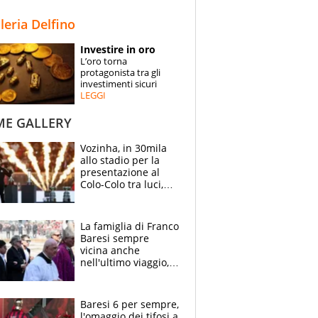
STORIE
lleria Delfino
SPECIALI
Investire in oro
L’oro torna
ESPERTI
protagonista tra gli
investimenti sicuri
LEGGI
CONTATTI
ME GALLERY
Vozinha, in 30mila
allo stadio per la
presentazione al
Colo-Colo tra luci,
spettacolo, elicotteri
e paracadutisti
La famiglia di Franco
Baresi sempre
vicina anche
nell'ultimo viaggio,
la moglie Maura, i
figli e i suoi cari
circondati
Baresi 6 per sempre,
dall'affetto dei tifosi
l'omaggio dei tifosi a