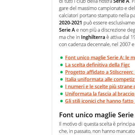
di tutti i club della nostra
Serie A
. 
gare del massimo campionato e del
calciatori portano stampato nella pa
2020-2021
può essere esclusivament
Serie A
e non più a discrezione degli
ma che in
Inghilterra
è attiva dal 1
con cadenza decennale, nel 2007 e
Font unico maglie Serie A: le m
La scelta definitiva della Figc
Progetto affidato a Stilscreen:
Italia uniformata alle competi
I numeri e le scelte più strane d
Uniformata la fascia al braccio
Gli stili iconici che hanno fatto 
Font unico maglie Serie 
Il motivo di questa scelta è princi
che, in passato, non hanno mancato 