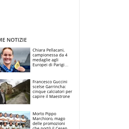
ME NOTIZIE
Chiara Pellacani,
campionessa da 4
medaglie agli
Europei di Parigi
2026: papà
Giampaolo
giornalista, mamma
Francesco Guccini
Francesca
scelse Garrincha:
Insegnante e il
cinque calciatori per
fratello calciatore
capire il Maestrone
Morto Pippo
Marchioro, mago
delle promozioni
che portò il Cesena