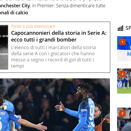
nchester City
, in Premier. Senza dimenticare tutte
nali di calcio
.
Forse ti può interessare
SP
Capocannonieri della storia in Serie A:
ecco tutti i grandi bomber
L’elenco di tutti i marcatori della storia
della serie A con i giocatori che hanno
messo a segno i record di gol di tutti i
tempi