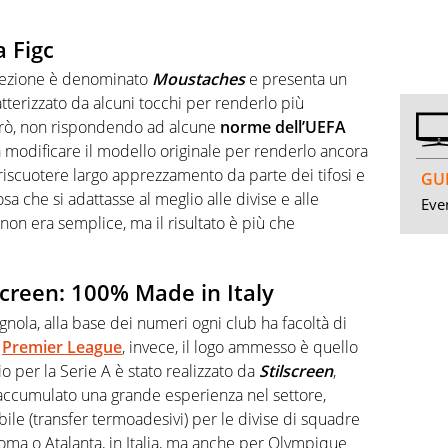
a Figc
selezione è denominato
Moustaches
e presenta un
tterizzato da alcuni tocchi per renderlo più
però, non rispondendo ad alcune
norme dell’UEFA
a modificare il modello originale per renderlo ancora
 riscuotere largo apprezzamento da parte dei tifosi e
GUI
osa che si adattasse al meglio alle divise e alle
Even
non era semplice, ma il risultato è più che
lscreen: 100% Made in Italy
ola, alla base dei numeri ogni club ha facoltà di
n
Premier League
, invece, il logo ammesso è quello
io per la Serie A è stato realizzato da
Stilscreen
,
 accumulato una grande esperienza nel settore,
ile (transfer termoadesivi) per le divise di squadre
oma o Atalanta, in Italia, ma anche per Olympique