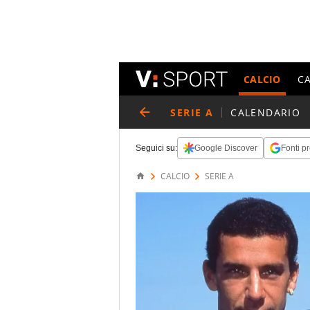
CALCIO
C
SERIE A
CALENDARIO
Seguici su:
Google Discover
Fonti pr
CALCIO
SERIE A