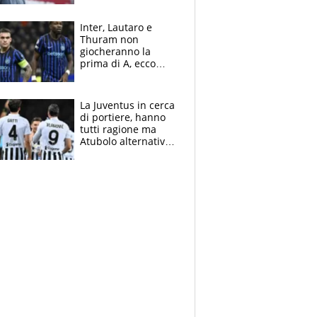
tragedia del fratello
e dalla morte di
Inter, Lautaro e
Raiola
Thuram non
giocheranno la
prima di A, ecco
perchè. Tutto sulle
spalle di Pio
Esposito ma la
La Juventus in cerca
garanzia è Stankovic
di portiere, hanno
tutti ragione ma
Atubolo alternativa
a Vicario non regge
e la soluzione
rimane Milinkovic-
Savic