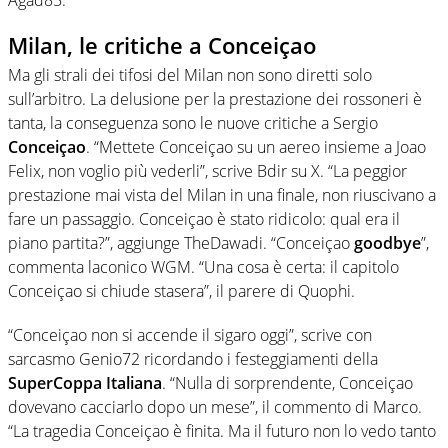
Milan, le critiche a Conceiçao
Ma gli strali dei tifosi del Milan non sono diretti solo
sull’arbitro. La delusione per la prestazione dei rossoneri è
tanta, la conseguenza sono le nuove critiche a Sergio
Conceiçao
. “Mettete Conceiçao su un aereo insieme a Joao
Felix, non voglio più vederli”, scrive Bdir su X. “La peggior
prestazione mai vista del Milan in una finale, non riuscivano a
fare un passaggio. Conceiçao è stato ridicolo: qual era il
piano partita?”, aggiunge TheDawadi. “Conceiçao
goodbye
”,
commenta laconico WGM. “Una cosa è certa: il capitolo
Conceiçao si chiude stasera”, il parere di Quophi.
“Conceiçao non si accende il sigaro oggi”, scrive con
sarcasmo Genio72 ricordando i festeggiamenti della
SuperCoppa
Italiana
. “Nulla di sorprendente, Conceiçao
dovevano cacciarlo dopo un mese”, il commento di Marco.
“La tragedia Conceiçao è finita. Ma il futuro non lo vedo tanto