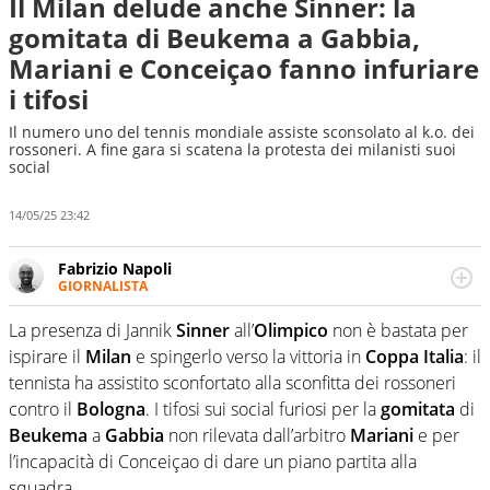
Il Milan delude anche Sinner: la
gomitata di Beukema a Gabbia,
Mariani e Conceiçao fanno infuriare
i tifosi
Il numero uno del tennis mondiale assiste sconsolato al k.o. dei
rossoneri. A fine gara si scatena la protesta dei milanisti suoi
social
14/05/25 23:42
Fabrizio Napoli
GIORNALISTA
Giornalista professionista, per Virgilio Sport segue anche
il calcio ma è con la pallanuoto che esalta competenze e
La presenza di Jannik
Sinner
all’
Olimpico
non è bastata per
passioni. Cura la comunicazione di HaBaWaBa, il più
ispirare il
Milan
e spingerlo verso la vittoria in
Coppa
Italia
: il
grande festival di waterpolo per bambini al mondo
tennista ha assistito sconfortato alla sconfitta dei rossoneri
contro il
Bologna
. I tifosi sui social furiosi per la
gomitata
di
Beukema
a
Gabbia
non rilevata dall’arbitro
Mariani
e per
l’incapacità di Conceiçao di dare un piano partita alla
squadra.