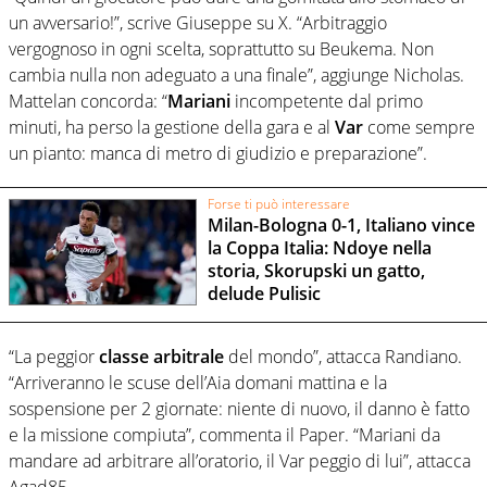
un avversario!”, scrive Giuseppe su X. “Arbitraggio
vergognoso in ogni scelta, soprattutto su Beukema. Non
cambia nulla non adeguato a una finale”, aggiunge Nicholas.
Mattelan concorda: “
Mariani
incompetente dal primo
minuti, ha perso la gestione della gara e al
Var
come sempre
un pianto: manca di metro di giudizio e preparazione”.
Forse ti può interessare
Milan-Bologna 0-1, Italiano vince
la Coppa Italia: Ndoye nella
storia, Skorupski un gatto,
delude Pulisic
“La peggior
classe
arbitrale
del mondo”, attacca Randiano.
“Arriveranno le scuse dell’Aia domani mattina e la
sospensione per 2 giornate: niente di nuovo, il danno è fatto
e la missione compiuta”, commenta il Paper. “Mariani da
mandare ad arbitrare all’oratorio, il Var peggio di lui”, attacca
Agad85.