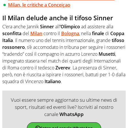
Milan, le critiche a Conceiçao
Il Milan delude anche il tifoso Sinner
C’era anche Jannik
Sinner
all
’Olimpico
ad assistere alla
sconfitta
del
Milan
contro il
Bologna
, nella
finale
di
Coppa
Italia
. Il numero uno del tennis internazionale, grande
tifoso
rossonero
, s’è accomodato in tribuna per seguire i rossoneri
“tradendo” così il compagno in azzurro Lorenzo
Musetti
,
impegnato stasera nel match dei quarti degli Internazionali
di Roma contro il tedesco
Zverev
. La presenza di Sinner,
però, non è riuscita a ispirare i rossoneri, battuti per 1-0 dalla
squadra di Vincenzo
Italiano
.
Vuoi essere sempre aggiornato su ultime news di
sport, risultati ed eventi live? Iscriviti al nostro
canale
WhatsApp