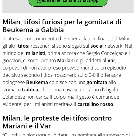
Entra nel canale WhatsApp
Milan, tifosi furiosi per la gomitata di
Beukema a Gabbia
In attesa di un commento di Sinner al k.o. in finale del Milan,
gli altri
tifosi
rossoneri si sono sfogati sui
social
network. Nel
mirino dei
milanisti
, prima ancora che Sergio Conceiçao e i
giocatori, ci sono l’arbitro
Mariani
e gli addetti al
Var,
colpevoli di non aver preso provvedimenti su un episodio
decisivo secondo i tifosi rossoneri: sullo 0-0 il difensore
bolognese
Beukema
colpisce con una
gomitata
allo
stomaco
Gabbia
, che lo marcava su un calcio d’angolo.
L’olandese non carica il colpo, ma il gesto è comunque
evidente: per i milanisti meritava il
cartellino
rosso
.
Milan, le proteste dei tifosi contro
Mariani e il Var
“Quindi un giocatore può dare una gomitata allo stomaco di