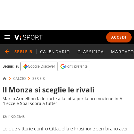
ACCEDI
SERIE B
CALENDARIO
CLASSIFICA
MARCATO
Seguici su:
Google Discover
Fonti preferite
CALCIO
SERIE B
Il Monza si sceglie le rivali
Marco Armellino fa le carte alla lotta per la promozione in A:
"Lecce e Spal sopra a tutte".
12/11/20 23:48
Le due vittorie contro Cittadella e Frosinone sembrano aver