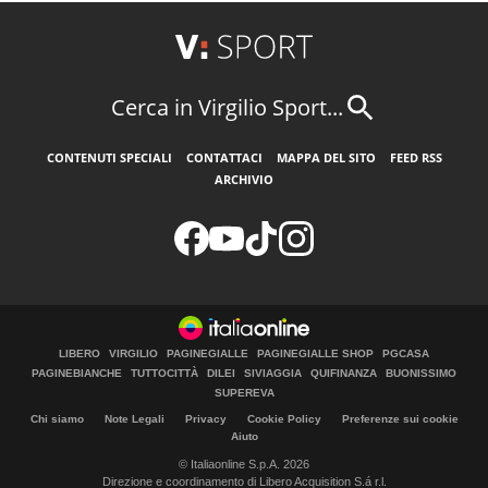
Cerca in Virgilio Sport...
CONTENUTI SPECIALI
CONTATTACI
MAPPA DEL SITO
FEED RSS
ARCHIVIO
LIBERO
VIRGILIO
PAGINEGIALLE
PAGINEGIALLE SHOP
PGCASA
PAGINEBIANCHE
TUTTOCITTÀ
DILEI
SIVIAGGIA
QUIFINANZA
BUONISSIMO
SUPEREVA
Chi siamo
Note Legali
Privacy
Cookie Policy
Preferenze sui cookie
Aiuto
© Italiaonline S.p.A. 2026
Direzione e coordinamento di Libero Acquisition S.á r.l.