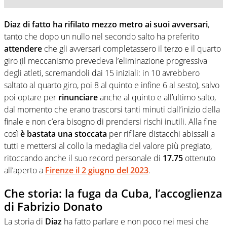
Diaz di fatto ha rifilato mezzo metro ai suoi avversari
,
tanto che dopo un nullo nel secondo salto ha preferito
attendere
che gli avversari completassero il terzo e il quarto
giro (il meccanismo prevedeva l’eliminazione progressiva
degli atleti, scremandoli dai 15 iniziali: in 10 avrebbero
saltato al quarto giro, poi 8 al quinto e infine 6 al sesto), salvo
poi optare per
rinunciare
anche al quinto e all’ultimo salto,
dal momento che erano trascorsi tanti minuti dall’inizio della
finale e non c’era bisogno di prendersi rischi inutili. Alla fine
così
è bastata una stoccata
per rifilare distacchi abissali a
tutti e mettersi al collo la medaglia del valore più pregiato,
ritoccando anche il suo record personale di
17.75
ottenuto
all’aperto a
Firenze
il 2 giugno del 2023
.
Che storia: la fuga da Cuba, l’accoglienza
di Fabrizio Donato
La storia di
Diaz
ha fatto parlare e non poco nei mesi che