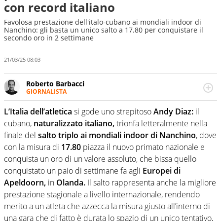
con record italiano
Favolosa prestazione dell'italo-cubano ai mondiali indoor di
Nanchino: gli basta un unico salto a 17.80 per conquistare il
secondo oro in 2 settimane
21/03/25 08:03
Roberto Barbacci
GIORNALISTA
Giornalista (pubblicista) sportivo a tutto campo, è il
tuttologo di Virgilio Sport. Provate a chiedergli di boxe, di
L’Italia dell’atletica
si gode uno strepitoso
Andy Diaz:
il
scherma, di volley o di curling: ve ne farà innamorare
cubano,
naturalizzato italiano,
trionfa letteralmente nella
finale del
salto triplo ai mondiali indoor di Nanchino
, dove
con la misura di
17.80
piazza il nuovo primato nazionale e
conquista un oro di un valore assoluto, che bissa quello
conquistato un paio di settimane fa agli
Europei di
Apeldoorn,
in
Olanda.
Il salto rappresenta anche la migliore
prestazione stagionale a livello internazionale, rendendo
merito a un atleta che azzecca la misura giusto all’interno di
una gara che di fatto è durata lo spazio di un unico tentativo,