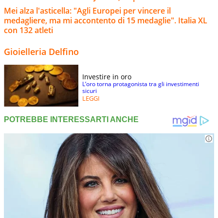
Mei alza l'asticella: "Agli Europei per vincere il
medagliere, ma mi accontento di 15 medaglie". Italia XL
con 132 atleti
Gioielleria Delfino
Investire in oro
L’oro torna protagonista tra gli investimenti
sicuri
LEGGI