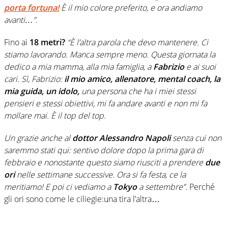
porta fortuna!
È il mio colore preferito, e ora andiamo
avanti…”
.
Fino ai
18 metri?
“È l’altra parola che devo mantenere. Ci
stiamo lavorando. Manca sempre meno. Questa giornata la
dedico a mia mamma, alla mia famiglia, a
Fabrizio
e ai suoi
cari. Sì, Fabrizio:
il mio amico, allenatore, mental coach, la
mia guida, un idolo,
una persona che ha i miei stessi
pensieri e stessi obiettivi, mi fa andare avanti e non mi fa
mollare mai. È il top del top.
Un grazie anche al
dottor Alessandro Napoli
senza cui non
saremmo stati qui: sentivo dolore dopo la prima gara di
febbraio e nonostante questo siamo riusciti a prendere
due
ori
nelle settimane successive. Ora si fa festa, ce la
meritiamo! E poi ci vediamo a
Tokyo
a settembre”.
Perché
gli ori sono come le ciliegie:una tira l’altra…