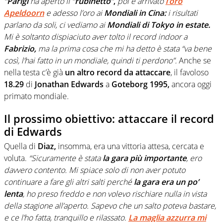
“Parigi
ha aperto il
“rubinetto”
,
poi è arrivato
l’oro
Apeldoorn
e adesso l’oro ai
Mondiali in Cina:
i risultati
parlano da soli, ci vediamo ai
Mondiali di Tokyo in estate.
Mi è soltanto dispiaciuto aver tolto il record indoor a
Fabrizio,
ma la prima cosa che mi ha detto è stata “va bene
così, l’hai fatto in un mondiale, quindi ti perdono”.
Anche se
nella testa c’è già
un altro record da attaccare
, il favoloso
18.29
di
Jonathan Edwards
a
Goteborg 1995,
ancora oggi
primato mondiale.
Il prossimo obiettivo: attaccare il record
di Edwards
Quella di
Diaz,
insomma, era una vittoria attesa, cercata e
voluta.
“Sicuramente è stata
la gara più importante
, ero
davvero contento. Mi spiace solo di non aver potuto
continuare a fare gli altri salti perché
la gara era un po’
lenta
, ho preso freddo e non volevo rischiare nulla in vista
della stagione all’aperto. Sapevo che un salto poteva bastare,
e ce l’ho fatta, tranquillo e rilassato.
La maglia azzurra mi