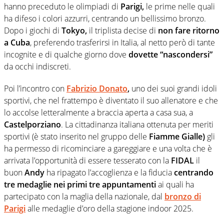
hanno preceduto le olimpiadi di
Parigi,
le prime nelle quali
ha difeso i colori azzurri, centrando un bellissimo bronzo.
Dopo i giochi di
Tokyo,
il triplista decise di
non fare ritorno
a Cuba
, preferendo trasferirsi in Italia, al netto però di tante
incognite e di qualche giorno dove
dovette “nascondersi”
da occhi indiscreti.
Poi l’incontro con
Fabrizio Donato
,
uno dei suoi grandi idoli
sportivi, che nel frattempo è diventato il suo allenatore e che
lo accolse letteralmente a braccia aperta a casa sua, a
Castelporziano
. La cittadinanza italiana ottenuta per meriti
sportivi (è stato inserito nel gruppo delle
Fiamme Gialle)
gli
ha permesso di ricominciare a gareggiare e una volta che è
arrivata l’opportunità di essere tesserato con la
FIDAL
il
buon
Andy
ha ripagato l’accoglienza e la fiducia
centrando
tre medaglie nei primi tre appuntamenti
ai quali ha
partecipato con la maglia della nazionale, dal
bronzo di
Parigi
alle medaglie d’oro della stagione indoor 2025.