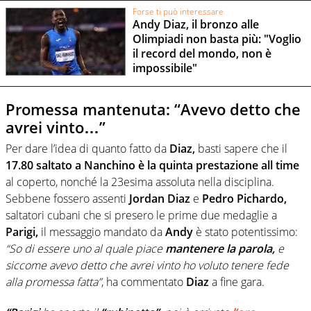
Forse ti può interessare
Andy Diaz, il bronzo alle
Olimpiadi non basta più: "Voglio
il record del mondo, non è
impossibile"
Promessa mantenuta: “Avevo detto che
avrei vinto…”
Per dare l’idea di quanto fatto da
Diaz,
basti sapere che il
17.80
saltato a Nanchino è la quinta prestazione all time
al coperto, nonché la 23esima assoluta nella disciplina.
Sebbene fossero assenti
Jordan Diaz
e
Pedro Pichardo,
saltatori cubani che si presero le prime due medaglie a
Parigi,
il messaggio mandato da
Andy
è stato potentissimo:
“So di essere uno al quale piace
mantenere la parola,
e
siccome avevo detto che avrei vinto ho voluto tenere fede
alla promessa fatta”
, ha commentato
Diaz
a fine gara.