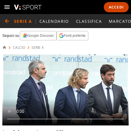
ACCEDI
SERIE A
CALENDARIO
CLASSIFICA
MARCATO
Seguici su:
Google Discover
Fonti preferite
CALCIO
SERIE A