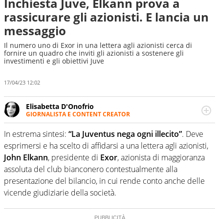
Inchiesta Juve, Elkann prova a
rassicurare gli azionisti. E lancia un
messaggio
Il numero uno di Exor in una lettera agli azionisti cerca di
fornire un quadro che inviti gli azionisti a sostenere gli
investimenti e gli obiettivi Juve
17/04/23 12:02
Elisabetta D'Onofrio
GIORNALISTA E CONTENT CREATOR
Giornalista professionista dal 2007, scrive per curiosità
personale e necessità: soprattutto di calcio, di sport e dei
In estrema sintesi:
“La Juventus nega ogni illecito”
. Deve
suoi protagonisti, concedendosi innocenti evasioni
esprimersi e ha scelto di affidarsi a una lettera agli azionisti,
nell'ambito della creazione di format. Un tempo ala
John Elkann
, presidente di
Exor
, azionista di maggioranza
destra, oggi si sente a suo agio nel ruolo di libero. Cura
assoluta del club bianconero contestualmente alla
una classifica riservata dei migliori 5 calciatori di sempre.
presentazione del bilancio, in cui rende conto anche delle
vicende giudiziarie della società.