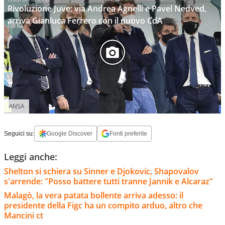
Rivoluzione Juve: via Andrea Agnelli e Pavel Nedved,
arriva Gianluca Ferrero con il nuovo CdA
ANSA
Seguici su:
Google Discover
Fonti preferite
Leggi anche:
Shelton si schiera su Sinner e Djokovic, Shapovalov
s'arrende: "Posso battere tutti tranne Jannik e Alcaraz"
Malagò, la vera patata bollente arriva adesso: il
presidente della Figc ha un compito arduo, altro che
Mancini ct