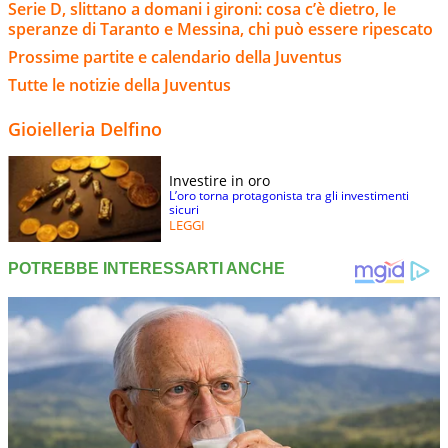
Serie D, slittano a domani i gironi: cosa c’è dietro, le
speranze di Taranto e Messina, chi può essere ripescato
Prossime partite e calendario della Juventus
Tutte le notizie della Juventus
Gioielleria Delfino
Investire in oro
L’oro torna protagonista tra gli investimenti
sicuri
LEGGI