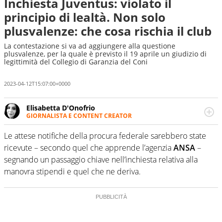
Inchiesta Juventus: violato il
principio di lealtà. Non solo
plusvalenze: che cosa rischia il club
La contestazione si va ad aggiungere alla questione
plusvalenze, per la quale è previsto il 19 aprile un giudizio di
legittimità del Collegio di Garanzia del Coni
2023-04-12T15:07:00+0000
Elisabetta D'Onofrio
GIORNALISTA E CONTENT CREATOR
Giornalista professionista dal 2007, scrive per curiosità
personale e necessità: soprattutto di calcio, di sport e dei
Le attese notifiche della procura federale sarebbero state
suoi protagonisti, concedendosi innocenti evasioni
ricevute – secondo quel che apprende l’agenzia
ANSA
–
nell'ambito della creazione di format. Un tempo ala
segnando un passaggio chiave nell’inchiesta relativa alla
destra, oggi si sente a suo agio nel ruolo di libero. Cura
manovra stipendi e quel che ne deriva.
una classifica riservata dei migliori 5 calciatori di sempre.