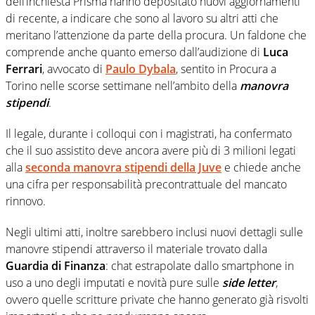
dell’inchiesta Prisma hanno depositato nuovi aggiornamenti
di recente, a indicare che sono al lavoro su altri atti che
meritano l’attenzione da parte della procura. Un faldone che
comprende anche quanto emerso dall’audizione di
Luca
Ferrari
, avvocato di
Paulo Dybala
, sentito in Procura a
Torino nelle scorse settimane nell’ambito della
manovra
stipendi
.
Il legale, durante i colloqui con i magistrati, ha confermato
che il suo assistito deve ancora avere più di 3 milioni legati
alla
seconda manovra stipendi della Juve
e chiede anche
una cifra per responsabilità precontrattuale del mancato
rinnovo.
Negli ultimi atti, inoltre sarebbero inclusi nuovi dettagli sulle
manovre stipendi attraverso il materiale trovato dalla
Guardia di Finanza
: chat estrapolate dallo smartphone in
uso a uno degli imputati e novità pure sulle
side letter
,
ovvero quelle scritture private che hanno generato già risvolti