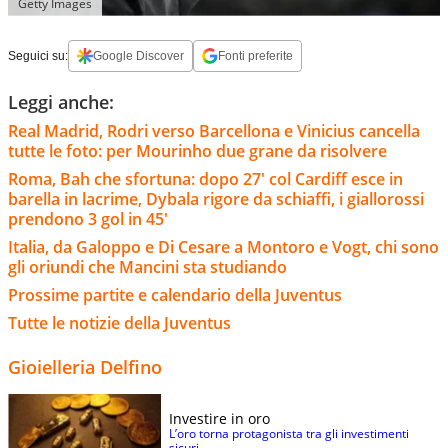
Getty Images
Seguici su:
Google Discover
Fonti preferite
Leggi anche:
Real Madrid, Rodri verso Barcellona e Vinicius cancella
tutte le foto: per Mourinho due grane da risolvere
Roma, Bah che sfortuna: dopo 27' col Cardiff esce in
barella in lacrime, Dybala rigore da schiaffi, i giallorossi
prendono 3 gol in 45'
Italia, da Galoppo e Di Cesare a Montoro e Vogt, chi sono
gli oriundi che Mancini sta studiando
Prossime partite e calendario della Juventus
Tutte le notizie della Juventus
Gioielleria Delfino
Investire in oro
L’oro torna protagonista tra gli investimenti
sicuri