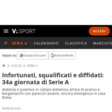
ACCEDI
SERIE A
CALENDARIO
CLASSIFICA
MARCATO
Seguici su:
Google Discover
Fonti preferite
CALCIO
SERIE A
Infortunati, squalificati e diffidati:
34a giornata di Serie A
Atalanta e Juventus in campo domenica all'ora di pranzo e
bergamaschi con parecchi assenti. Ancora emergenza in casa
Roma
05/05/23 16:54