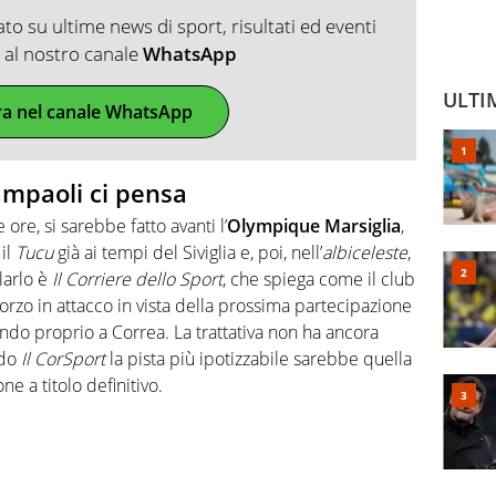
o su ultime news di sport, risultati ed eventi
ti al nostro canale
WhatsApp
ULTI
ra nel canale WhatsApp
Sampaoli ci pensa
 ore, si sarebbe fatto avanti l’
Olympique Marsiglia
,
il
Tucu
già ai tempi del Siviglia e, poi, nell’
albiceleste
,
larlo è
Il Corriere dello Sport
, che spiega come il club
nforzo in attacco in vista della prossima partecipazione
do proprio a Correa. La trattativa non ha ancora
ndo
Il CorSport
la pista più ipotizzabile sarebbe quella
ne a titolo definitivo.