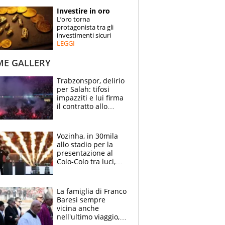
STORIE
Investire in oro
L’oro torna
SPECIALI
protagonista tra gli
investimenti sicuri
LEGGI
ESPERTI
ME GALLERY
CONTATTI
Trabzonspor, delirio
per Salah: tifosi
impazziti e lui firma
il contratto allo
stadio
Vozinha, in 30mila
allo stadio per la
presentazione al
Colo-Colo tra luci,
spettacolo, elicotteri
e paracadutisti
La famiglia di Franco
Baresi sempre
vicina anche
nell'ultimo viaggio,