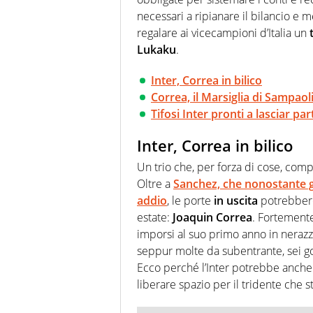
necessari a ripianare il bilancio e
regalare ai vicecampioni d’Italia un
Lukaku
.
Inter, Correa in bilico
Correa, il Marsiglia di Sampaol
Tifosi Inter pronti a lasciar pa
Inter, Correa in bilico
Un trio che, per forza di cose, com
Oltre a
Sanchez, che nonostante gli
addio
, le porte
in uscita
potrebbero
estate:
Joaquin Correa
. Fortemente
imporsi al suo primo anno in neraz
seppur molte da subentrante, sei go
Ecco perché l’Inter potrebbe anche d
liberare spazio per il tridente che s