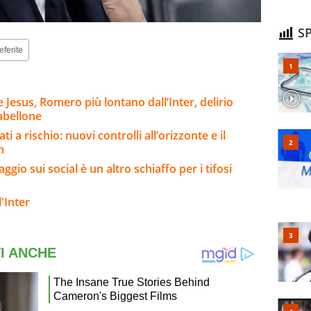
SP
eferite
Jesus, Romero più lontano dall’Inter, delirio
abellone
i a rischio: nuovi controlli all’orizzonte e il
n
gio sui social è un altro schiaffo per i tifosi
'Inter