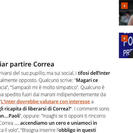
ciar partire Correa
arsi del suo pupillo, ma sui social, i
tifosi dell’Inter
almente opposto. Qualcuno scrive: “
Magari ce
ancia”, “Sampaoli mi è molto simpatico”. Qualcuno è
va spedito fuori dai maroni indipendentemente da
“
L’Inter dovrebbe valutare con interesse
a
i ricapita di liberarsi di Correa?
“. I commenti sono
an…Paoli
“, oppure: “Inzaghi se ti opponi ti rincorro
Correa
….
accendiamo un cero e uniamoci in
 il volo”, “Bisogna inserire l’
obbligo in questi