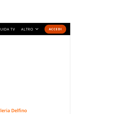
UIDA TV
ALTRO
ACCEDI
CALENDARI E CLASSIFICHE
ALTRI SPORT
MONDIALI 2026
OLIMPIADI
GOSSIP
LIFESTYLE
lleria Delfino