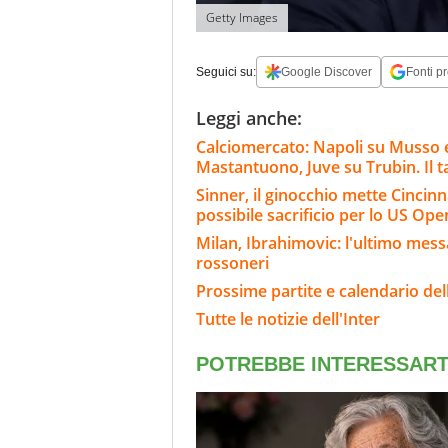
Getty Images
Seguici su:
Google Discover
Fonti pr
Leggi anche:
Calciomercato: Napoli su Musso e 
Mastantuono, Juve su Trubin. Il t
Sinner, il ginocchio mette Cincinnat
possibile sacrificio per lo US Ope
Milan, Ibrahimovic: l'ultimo messag
rossoneri
Prossime partite e calendario dell
Tutte le notizie dell'Inter