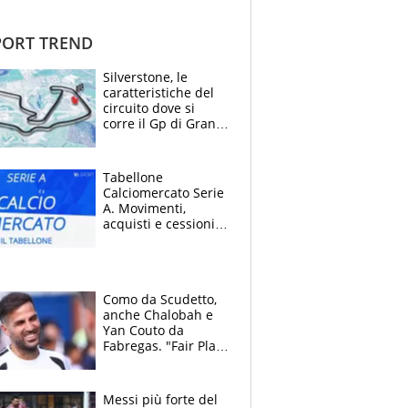
ORT TREND
Silverstone, le
caratteristiche del
circuito dove si
corre il Gp di Gran
Bretagna del
Motomondiale
Tabellone
Calciomercato Serie
A. Movimenti,
acquisti e cessioni:
estate 2026-27
Como da Scudetto,
anche Chalobah e
Yan Couto da
Fabregas. "Fair Play
Finanziario?
Pagheremo la
multa"
Messi più forte del