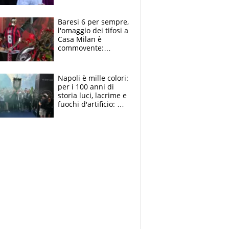
la moglie Maura, i
figli e i suoi cari
circondati
Baresi 6 per sempre,
dall'affetto dei tifosi
l'omaggio dei tifosi a
Casa Milan è
commovente:
maglie, bandiere,
sciarpe, lacrime e
bigliettini
Napoli è mille colori:
per i 100 anni di
storia luci, lacrime e
fuochi d'artificio: De
Laurentiis salta al
coro anti-Juve