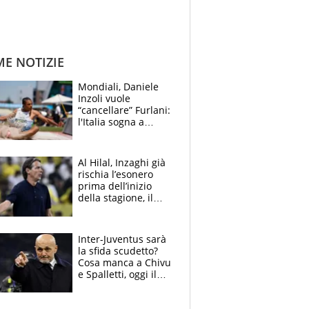
ME NOTIZIE
Mondiali, Daniele
Inzoli vuole
“cancellare” Furlani:
l'Italia sogna a
Eugene. Castellani
da record, Succo in
finale
Al Hilal, Inzaghi già
rischia l’esonero
prima dell’inizio
della stagione, il
retroscena
Inter-Juventus sarà
la sfida scudetto?
Cosa manca a Chivu
e Spalletti, oggi il
primo antipasto