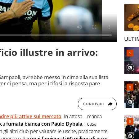
ULTI
icio illustre in arrivo:
 Sampaoli, avrebbe messo in cima alla sua lista
er ci pensa, ma per i tifosi la risposta pare
CONDIVIDI
adre più attive sul mercato
. In attesa – manca
ica
fumata bianca con Paulo Dybala
, i casa
gli altri club per valutare le uscite, praticamente
ecuperare gli
ormai famigerati 60 milioni di euro