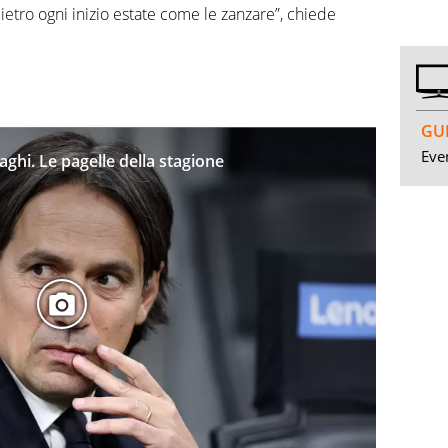
 dietro ogni inizio estate come le zanzare”, chiede
GUI
Even
zaghi. Le pagelle della stagione