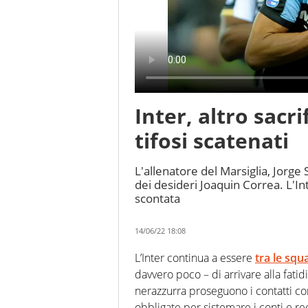
Inter, altro sacrif
tifosi scatenati
L'allenatore del Marsiglia, Jorge
dei desideri Joaquin Correa. L'Int
scontata
14/06/22 18:08
L’Inter continua a essere
tra le squ
davvero poco – di arrivare alla fatid
nerazzurra proseguono i contatti con 
obbligate per sistemare i conti e r