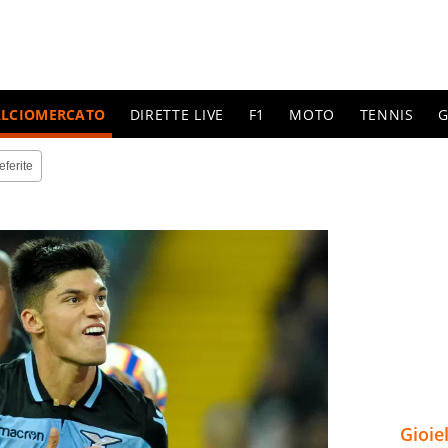
ALCIOMERCATO
DIRETTE LIVE
F1
MOTO
TENNIS
G
eferite
Gioie