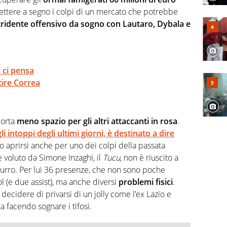
 mettere a segno i colpi di un mercato che potrebbe
tridente offensivo da sogno con Lautaro, Dybala e
i ci pensa
rtire Correa
porta
meno spazio per gli altri attaccanti in rosa
.
 intoppi degli ultimi giorni, è destinato a dire
 aprirsi anche per uno dei colpi della passata
 voluto da Simone Inzaghi, il
Tucu
, non è riuscito a
zurro. Per lui 36 presenze, che non sono poche
l (e due assist), ma anche diversi
problemi fisici
.
ecidere di privarsi di un jolly come l’ex Lazio e
ta facendo sognare i tifosi.