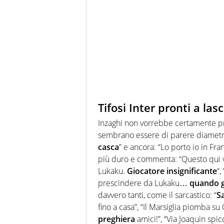
Tifosi Inter pronti a las
Inzaghi non vorrebbe certamente priv
sembrano essere di parere diametr
casca
” e ancora: “Lo porto io in Fr
più duro e commenta: “Questo qui 
Lukaku.
Giocatore insignificante
“, 
prescindere da Lukaku…
quando gl
davvero tanti, come il sarcastico: “
S
fino a casa”, “
Il Marsiglia piomba su
preghiera
amici!”, “Via Joaquin spicca