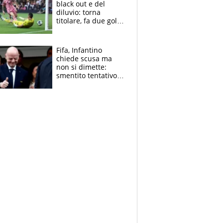
black out e del
diluvio: torna
titolare, fa due gol e
un assist e trascina
l'Inter Miami, altro
che ritiro
Fifa, Infantino
chiede scusa ma
non si dimette:
smentito tentativo di
corruzione al
Marocco