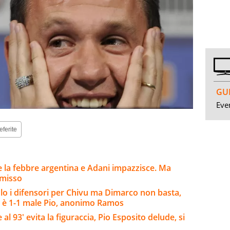
GUI
Even
eferite
 la febbre argentina e Adani impazzisce. Ma
mmisso
o i difensori per Chivu ma Dimarco non basta,
 è 1-1 male Pio, anonimo Ramos
 al 93' evita la figuraccia, Pio Esposito delude, si