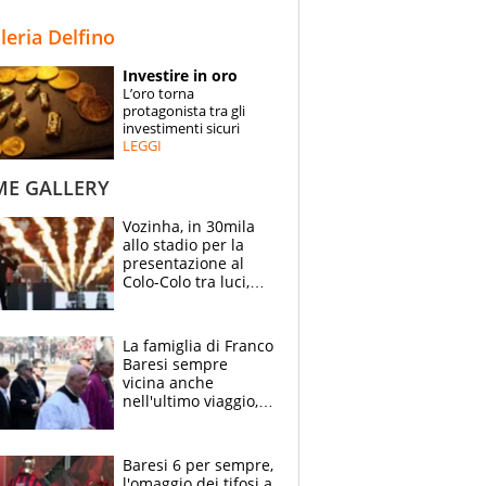
STORIE
lleria Delfino
SPECIALI
Investire in oro
L’oro torna
ESPERTI
protagonista tra gli
investimenti sicuri
LEGGI
CONTATTI
ME GALLERY
Vozinha, in 30mila
allo stadio per la
presentazione al
Colo-Colo tra luci,
spettacolo, elicotteri
e paracadutisti
La famiglia di Franco
Baresi sempre
vicina anche
nell'ultimo viaggio,
la moglie Maura, i
figli e i suoi cari
circondati
Baresi 6 per sempre,
dall'affetto dei tifosi
l'omaggio dei tifosi a