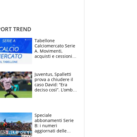
ORT TREND
Tabellone
Calciomercato Serie
A. Movimenti,
acquisti e cessioni:
estate 2026-27
Juventus, Spalletti
prova a chiudere il
caso David: “Era
deciso così”. L’ombra
di Zirkzee e la
sentenza dei tifosi
Speciale
abbonamenti Serie
B: i numeri
aggiornati delle
venti squadre