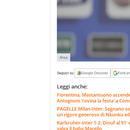
Ansa
Seguici su:
Google Discover
Fonti pr
Leggi anche:
Fiorentina, Mastantuono accende
Antognoni ‘rovina la festa’ a Co
PAGELLE Milan-Inter: Segnano sol
un rigore generoso di Nkunku ed
Karlsruher-Inter 1-2: Diouf al 91' e
salva il baby Marello