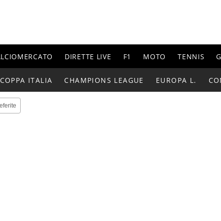
ALCIOMERCATO
DIRETTE LIVE
F1
MOTO
TENNIS
G
COPPA ITALIA
CHAMPIONS LEAGUE
EUROPA L.
CO
eferite