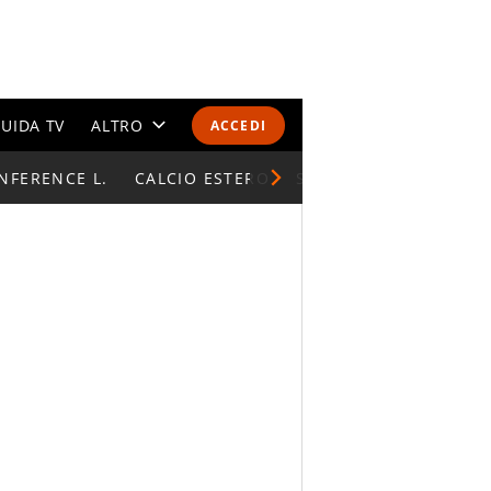
UIDA TV
ALTRO
ACCEDI
NFERENCE L.
CALENDARI E CLASSIFICHE
CALCIO ESTERO
SUPERCOPPA ITALIAN
ALTRI SPORT
MONDIALI 2026
OLIMPIADI
GOSSIP
LIFESTYLE