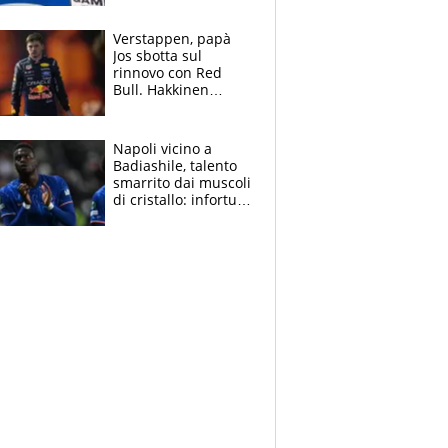
cadette
Verstappen, papà
Jos sbotta sul
rinnovo con Red
Bull. Hakkinen
avverte McLaren:
“Prendere Max
sarebbe un rischio”
Napoli vicino a
Badiashile, talento
smarrito dai muscoli
di cristallo: infortuni
a raffica negli ultimi
3 anni