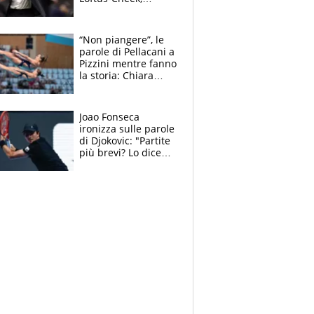
Estupinian e
Gimenez in bilico,
Soulè e Osorio nel
“Non piangere”, le
mirino
parole di Pellacani a
Pizzini mentre fanno
la storia: Chiara
batte anche il
record di Ceccon
Joao Fonseca
ironizza sulle parole
di Djokovic: "Partite
più brevi? Lo dice
solo perché sta
invecchiando..."