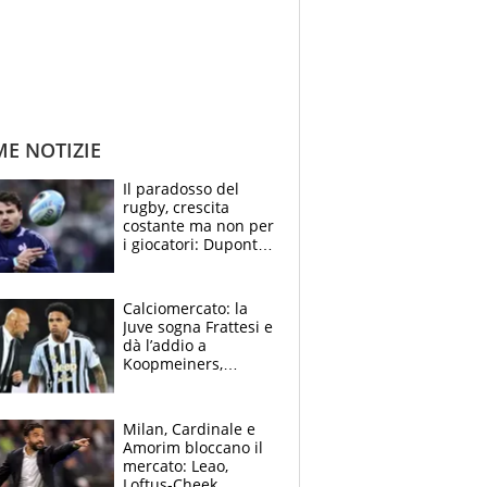
ME NOTIZIE
Il paradosso del
rugby, crescita
costante ma non per
i giocatori: Dupont
(il più pagato al
mondo) guadagna
solo 1,4 milioni
Calciomercato: la
all'anno
Juve sogna Frattesi e
dà l’addio a
Koopmeiners,
Romero si allontana
dall’Inter, Fiorentina
scatenata
Milan, Cardinale e
Amorim bloccano il
mercato: Leao,
Loftus-Cheek,