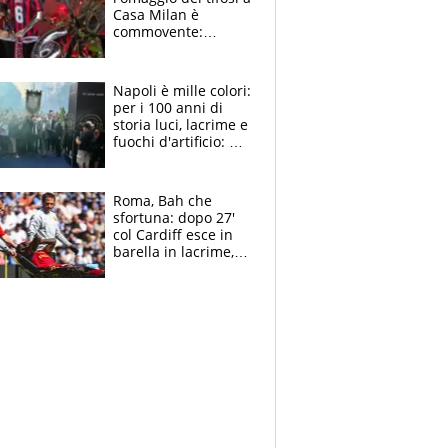
Casa Milan è
commovente:
maglie, bandiere,
sciarpe, lacrime e
bigliettini
Napoli è mille colori:
per i 100 anni di
storia luci, lacrime e
fuochi d'artificio: De
Laurentiis salta al
coro anti-Juve
Roma, Bah che
sfortuna: dopo 27'
col Cardiff esce in
barella in lacrime,
Dybala rigore da
schiaffi, i giallorossi
prendono 3 gol in
45'