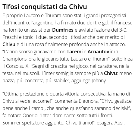
Tifosi conquistati da Chivu
E proprio Lautaro e Thuram sono stati i grandi protagonisti
dell’incontro: l’argentino ha firmato due dei tre gol, il francese
ha fornito un assist per
Dumfries
e avviato l’azione del 3-0.
Freschi e tonici i due, secondo i tifosi anche per merito di
Chivu
e di una rosa finalmente profonda anche in attacco.
“L’anno scorso giocavamo con
Taremi
e
Arnautovic
in
Champions, ora le giocano tutte Lautaro e Thuram”, sottolinea
Il Corso su X. “Segni di crescita nel gioco, nel carattere, nella
testa, nei muscoli. L’Inter somiglia sempre più a
Chivu
: meno
pazza, più concreta, più stabile”, aggiunge Johnny.
“Ottima prestazione e quarta vittoria consecutiva: la mano di
Chivu si vede, eccome!”, commenta Eleonora. “Chivu gestisce
bene anche i cambi, che anche quest’anno saranno decisivi”,
fa notare Onorio. “Inter dominante sotto tutti i fronti.
Sommer spettatore aggiunto: Chivu ti amo!”, esagera Ausi.