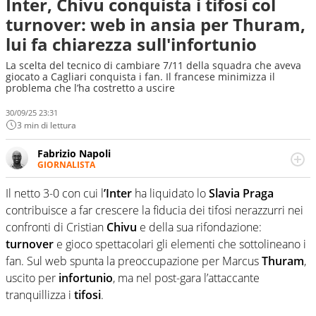
Inter, Chivu conquista i tifosi col
turnover: web in ansia per Thuram,
lui fa chiarezza sull'infortunio
La scelta del tecnico di cambiare 7/11 della squadra che aveva
giocato a Cagliari conquista i fan. Il francese minimizza il
problema che l’ha costretto a uscire
30/09/25 23:31
3 min di lettura
Fabrizio Napoli
GIORNALISTA
Giornalista professionista, per Virgilio Sport segue anche
il calcio ma è con la pallanuoto che esalta competenze e
Il netto 3-0 con cui l
’Inter
ha liquidato lo
Slavia
Praga
passioni. Cura la comunicazione di HaBaWaBa, il più
contribuisce a far crescere la fiducia dei tifosi nerazzurri nei
grande festival di waterpolo per bambini al mondo
confronti di Cristian
Chivu
e della sua rifondazione:
turnover
e gioco spettacolari gli elementi che sottolineano i
fan. Sul web spunta la preoccupazione per Marcus
Thuram
,
uscito per
infortunio
, ma nel post-gara l’attaccante
tranquillizza i
tifosi
.