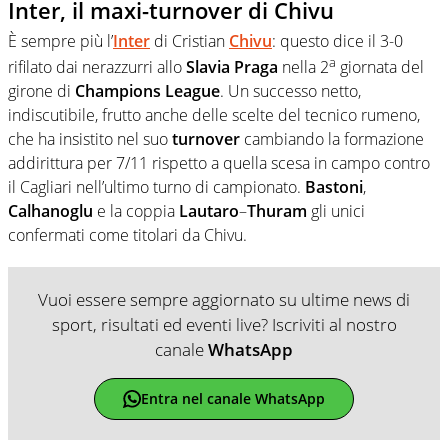
Inter, il maxi-turnover di Chivu
È sempre più l’
Inter
di Cristian
Chivu
: questo dice il 3-0
a
rifilato dai nerazzurri allo
Slavia
Praga
nella 2
giornata del
girone di
Champions
League
. Un successo netto,
indiscutibile, frutto anche delle scelte del tecnico rumeno,
che ha insistito nel suo
turnover
cambiando la formazione
addirittura per 7/11 rispetto a quella scesa in campo contro
il Cagliari nell’ultimo turno di campionato.
Bastoni
,
Calhanoglu
e la coppia
Lautaro
–
Thuram
gli unici
confermati come titolari da Chivu.
Vuoi essere sempre aggiornato su ultime news di
sport, risultati ed eventi live? Iscriviti al nostro
canale
WhatsApp
Entra nel canale WhatsApp