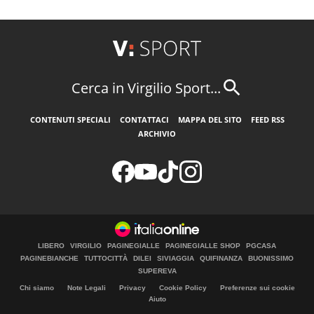
Cerca in Virgilio Sport...
CONTENUTI SPECIALI
CONTATTACI
MAPPA DEL SITO
FEED RSS
ARCHIVIO
LIBERO
VIRGILIO
PAGINEGIALLE
PAGINEGIALLE SHOP
PGCASA
PAGINEBIANCHE
TUTTOCITTÀ
DILEI
SIVIAGGIA
QUIFINANZA
BUONISSIMO
SUPEREVA
Chi siamo
Note Legali
Privacy
Cookie Policy
Preferenze sui cookie
Aiuto