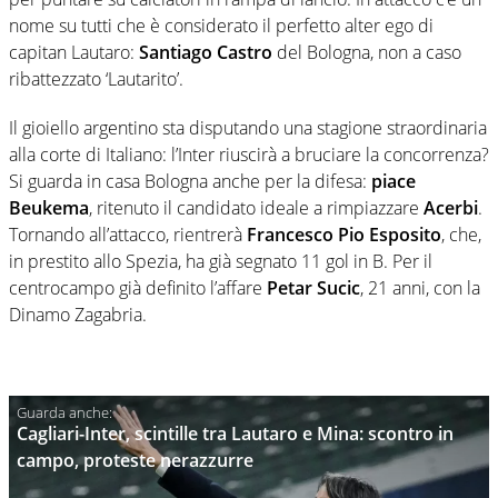
nome su tutti che è considerato il perfetto alter ego di
capitan Lautaro:
Santiago Castro
del Bologna, non a caso
ribattezzato ‘Lautarito’.
Il gioiello argentino sta disputando una stagione straordinaria
alla corte di Italiano: l’Inter riuscirà a bruciare la concorrenza?
Si guarda in casa Bologna anche per la difesa:
piace
Beukema
, ritenuto il candidato ideale a rimpiazzare
Acerbi
.
Tornando all’attacco, rientrerà
Francesco Pio Esposito
, che,
in prestito allo Spezia, ha già segnato 11 gol in B. Per il
centrocampo già definito l’affare
Petar Sucic
, 21 anni, con la
Dinamo Zagabria.
Cagliari-Inter, scintille tra Lautaro e Mina: scontro in
campo, proteste nerazzurre