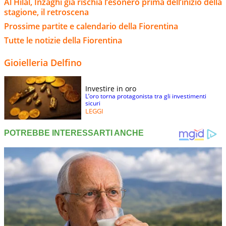
Al Hilal, Inzaghi già rischia l’esonero prima dell’inizio della
stagione, il retroscena
Prossime partite e calendario della Fiorentina
Tutte le notizie della Fiorentina
Gioielleria Delfino
Investire in oro
L’oro torna protagonista tra gli investimenti
sicuri
LEGGI