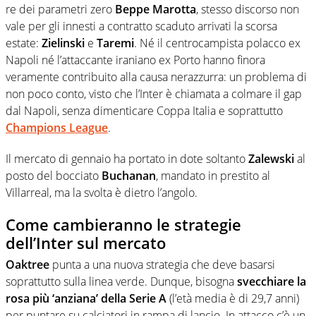
re dei parametri zero
Beppe Marotta
, stesso discorso non
vale per gli innesti a contratto scaduto arrivati la scorsa
estate:
Zielinski
e
Taremi
. Né il centrocampista polacco ex
Napoli né l’attaccante iraniano ex Porto hanno finora
veramente contribuito alla causa nerazzurra: un problema di
non poco conto, visto che l’Inter è chiamata a colmare il gap
dal Napoli, senza dimenticare Coppa Italia e soprattutto
Champions League
.
Il mercato di gennaio ha portato in dote soltanto
Zalewski
al
posto del bocciato
Buchanan
, mandato in prestito al
Villarreal, ma la svolta è dietro l’angolo.
Come cambieranno le strategie
dell’Inter sul mercato
Oaktree
punta a una nuova strategia che deve basarsi
soprattutto sulla linea verde. Dunque, bisogna
svecchiare la
rosa più ‘anziana’ della Serie A
(l’età media è di 29,7 anni)
per puntare su calciatori in rampa di lancio. In attacco c’è un