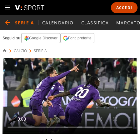
ACCEDI
SERIE A
CALENDARIO
CLASSIFICA
MARCATO
Seguici su:
Google Discover
Fonti preferite
CALCIO
SERIE A