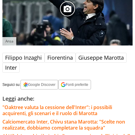
Ansa
Filippo Inzaghi
Fiorentina
Giuseppe Marotta
Inter
Seguici su:
Google Discover
Fonti preferite
Leggi anche:
"Oaktree valuta la cessione dell'Inter": i possibili
acquirenti, gli scenari e il ruolo di Marotta
Calciomercato Inter, Chivu stana Marotta: "Scelte non
realizzate, dobbiamo completare la squadra"