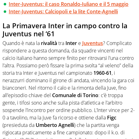
Inter-Juventus: il caso Ronaldo-Iuliano e il 5 maggio
Inter-Juventus: Calciopoli e la lite Conte-Agnelli
La Primavera Inter in campo contro la
Juventus nel ‘61
Quando è nata la
rivalità
tra
Inter
e
Juventus
? Complicato
rispondere a questa domanda, da squadre vincenti nel
calcio italiano hanno sempre finito per ritrovarsi l’una contro
l’altra. Possiamo però fissare la prima svolta “al veleno” della
storia tra Inter e Juventus nel campionato
1960-61
, i
nerazzurri dominano il girone di andata, vincendo la gara coi
bianconeri. Nel ritorno il calo e la rimonta della Juve, fino
all’episodio chiave del
Comunale di Torino
: c’è troppa
gente, i tifosi sono anche sulla pista d’atletica e l’arbitro
sospende l’incontro per ordine pubblico. L’Inter vince per 2-
0 a tavolino, ma la Juve fa ricorso e ottiene dalla
Figc
(presieduta da
Umberto Agnelli
) che la partita venga
rigiocata praticamente a fine campionato: dopo il k.o. di