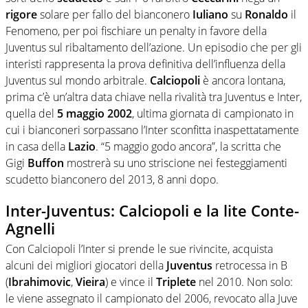
rigore
solare per fallo del bianconero
Iuliano
su
Ronaldo
il
Fenomeno, per poi fischiare un penalty in favore della
Juventus sul ribaltamento dell’azione. Un episodio che per gli
interisti rappresenta la prova definitiva dell’influenza della
Juventus sul mondo arbitrale.
Calciopoli
è ancora lontana,
prima c’è un’altra data chiave nella rivalità tra Juventus e Inter,
quella del
5 maggio 2002
, ultima giornata di campionato in
cui i bianconeri sorpassano l’Inter sconfitta inaspettatamente
in casa della
Lazio
. “5 maggio godo ancora”, la scritta che
Gigi
Buffon
mostrerà su uno striscione nei festeggiamenti
scudetto bianconero del 2013, 8 anni dopo.
Inter-Juventus: Calciopoli e la lite Conte-
Agnelli
Con Calciopoli l’Inter si prende le sue rivincite, acquista
alcuni dei migliori giocatori della
Juventus
retrocessa in B
(
Ibrahimovic
,
Vieira
) e vince il
Triplete
nel 2010. Non solo:
le viene assegnato il campionato del 2006, revocato alla Juve