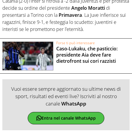
Catania (2-0) l’Inter si ritrova a -2 dalla Juventus e per protesta
decide su ordine del presidente
Angelo Moratti
di
presentarsi a Torino con la
Primavera
. La Juve infierisce sui
ragazzini, finisce 9-1, e festeggia lo scudetto: juventini e
interisti se le promettono per l’eternità.
Forse ti può interessare
Caso-Lukaku, che pasticcio:
presidente Aia deve fare
dietrofront sui cori razzisti
Vuoi essere sempre aggiornato su ultime news di
sport, risultati ed eventi live? Iscriviti al nostro
canale
WhatsApp
Entra nel canale WhatsApp