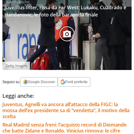
Juventus-Inter, rissa da Far West: Lukaku, Cuadrado e
Handanovic, le foto della baraonda finale
Getty Images
Seguici su:
Google Discover
Fonti preferite
Leggi anche:
Juventus, Agnelli va ancora all’attacco della FIGC: la
mossa dell’ex presidente sa di “vendetta”, il motivo della
scelta
Real Madrid senza freni: l’acquisto record di Diomande
che batte Zidane e Ronaldo. Vinicius rinnova: le cifre