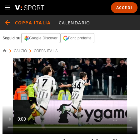
ACCEDI
COPPA ITALIA
CALENDARIO
Seguici su:
Google Discover
Fonti preferite
CALCIO
COPPA ITALIA