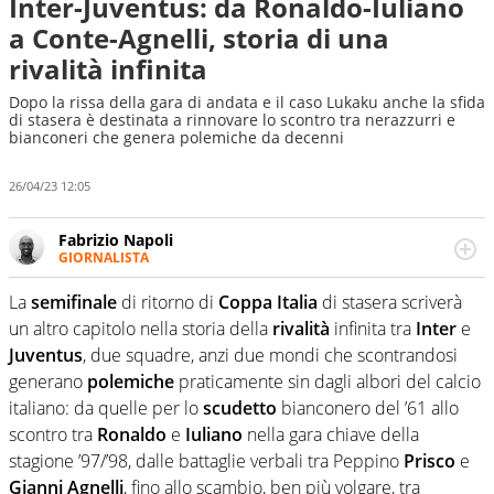
Inter-Juventus: da Ronaldo-Iuliano
a Conte-Agnelli, storia di una
rivalità infinita
Dopo la rissa della gara di andata e il caso Lukaku anche la sfida
di stasera è destinata a rinnovare lo scontro tra nerazzurri e
bianconeri che genera polemiche da decenni
26/04/23 12:05
Fabrizio Napoli
GIORNALISTA
Giornalista professionista, per Virgilio Sport segue anche
il calcio ma è con la pallanuoto che esalta competenze e
La
semifinale
di ritorno di
Coppa Italia
di stasera scriverà
passioni. Cura la comunicazione di HaBaWaBa, il più
un altro capitolo nella storia della
rivalità
infinita tra
Inter
e
grande festival di waterpolo per bambini al mondo
Juventus
, due squadre, anzi due mondi che scontrandosi
generano
polemiche
praticamente sin dagli albori del calcio
italiano: da quelle per lo
scudetto
bianconero del ’61 allo
scontro tra
Ronaldo
e
Iuliano
nella gara chiave della
stagione ’97/’98, dalle battaglie verbali tra Peppino
Prisco
e
Gianni
Agnelli
, fino allo scambio, ben più volgare, tra