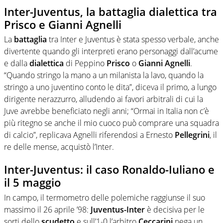
Inter-Juventus, la battaglia dialettica tra
Prisco e Gianni Agnelli
La
battaglia
tra Inter e Juventus è stata spesso verbale, anche
divertente quando gli interpreti erano personaggi dall’acume
e dalla
dialettica
di Peppino
Prisco
o
Gianni Agnelli
.
“Quando stringo la mano a un milanista la lavo, quando la
stringo a uno juventino conto le dita”, diceva il primo, a lungo
dirigente nerazzurro, alludendo ai favori arbitrali di cui la
Juve avrebbe beneficiato negli anni; “Ormai in Italia non c’è
più ritegno se anche il mio cuoco può comprare una squadra
di calcio”, replicava Agnelli riferendosi a Ernesto
Pellegrini
, il
re delle mense, acquistò l’Inter.
Inter-Juventus: il caso Ronaldo-Iuliano e
il 5 maggio
In campo, il termometro delle polemiche raggiunse il suo
massimo il 26 aprile ’98:
Juventus-Inter
è decisiva per le
sorti dello
scudetto
e sull’1-0 l’arbitro
Ceccarini
nega un