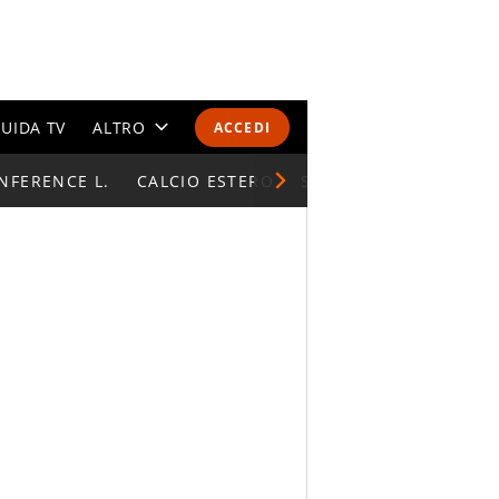
UIDA TV
ALTRO
ACCEDI
NFERENCE L.
CALENDARI E CLASSIFICHE
CALCIO ESTERO
SUPERCOPPA ITALIAN
ALTRI SPORT
MONDIALI 2026
OLIMPIADI
GOSSIP
LIFESTYLE