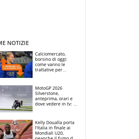
ME NOTIZIE
Calciomercato,
borsino di oggi:
come vanno le
trattative per
Frattesi, Zirkzee,
Nico Gonzalez, Soulé
e Nusa
MotoGP 2026
Silverstone,
anteprima, orari e
dove vedere in tv: il
ritorno di Bezzecchi,
ma il campionato è
apertissimo
Kelly Doualla porta
l'Italia in finale ai
Mondiali U20,
neanche il fumo di