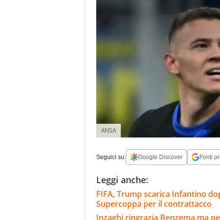
ANSA
Seguici su:
Google Discover
Fonti pr
Leggi anche:
FIFA, Trump scarica Infantino dop
Supercoppa per il contrattacco
Inzaghi ringrazia Benzema ma per 