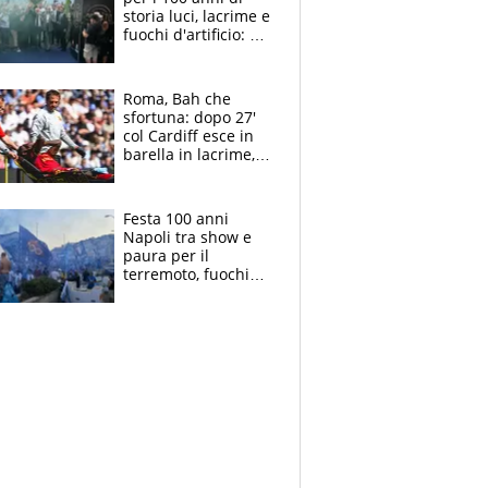
storia luci, lacrime e
fuochi d'artificio: De
Laurentiis salta al
coro anti-Juve
Roma, Bah che
sfortuna: dopo 27'
col Cardiff esce in
barella in lacrime,
Dybala rigore da
schiaffi, i giallorossi
prendono 3 gol in
Festa 100 anni
45'
Napoli tra show e
paura per il
terremoto, fuochi
d'artificio e
polemiche: andava
fermato