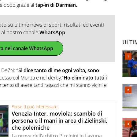
 dopo grazie al
tap-in di Darmian.
o su ultime news di sport, risultati ed eventi
ti al nostro canale
WhatsApp
ULTI
ra nel canale WhatsApp
 a DAZN:
“Si dice tanto di me ogni volta, sono
cesso col Monza e nel derby.”
Ho eliminato tutti i
tento di avere tanti ragazzi che mi stanno vicini e
Forse ti può interessare
Venezia-Inter, moviola: scambio di
persona e il mani in area di Zielinski,
che polemiche
La prova dell’arbitro Piccinini in Laguna