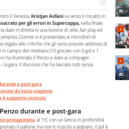
port in tutte le sfaccettature. Tocca l'apice quando ha
rviste ai grandi protagonisti
tro il Venezia,
Kristjan Asllani
va verso il riscatto in
ssacrato per gli errori in Supercoppa,
nella finale
ha dato in diretta tv una lezione di stile, fair play ed
ocampista 22enne si è presentato ai microfoni di
o legato alle critiche che gli sono piovute addosso di
ni in campo del mediano (10 giocate con 0 gol e 1
taro ha illuminato il Penzo e dato ai compagni
 la gara. Il discorso che ha lasciato tutti senza
 durante e post-gara
icevute da inizio stagione
r il supporto ricevuto
il Penzo durante e post-gara
eso protagonista
, al 15′, con un lancio in profondità
ionato il pallone ma non è riuscito a segnare; il gol è