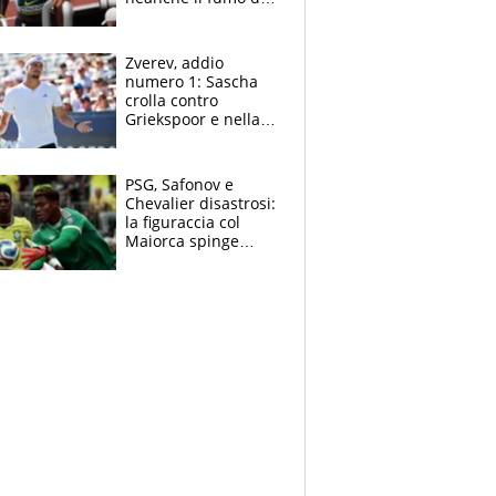
un incendio la frena
sui 100 metri
Zverev, addio
numero 1: Sascha
crolla contro
Griekspoor e nella
sfida a due con
Sinner si conferma
terzo. Quanti malori
PSG, Safonov e
a Montreal
Chevalier disastrosi:
la figuraccia col
Maiorca spinge
Suzuki da Luis
Enrique, Juve a
rischio beffa