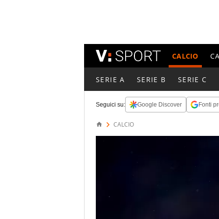
CALCIO
C
SERIE A
SERIE B
SERIE C
Seguici su:
Google Discover
Fonti pr
CALCIO