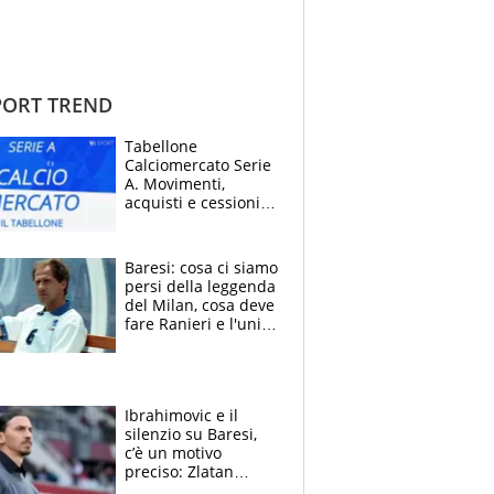
ORT TREND
Tabellone
Calciomercato Serie
A. Movimenti,
acquisti e cessioni:
estate 2026-27
Baresi: cosa ci siamo
persi della leggenda
del Milan, cosa deve
fare Ranieri e l'unico
neo di una carriera
immacolata
Ibrahimovic e il
silenzio su Baresi,
c’è un motivo
preciso: Zlatan
segnato dalla