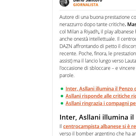
GIORNALISTA
Scrive, commenta, racconta lo s
modo di concentrarsi sulle inte
Autore di una buona prestazione con
nerazzurro dopo tante critiche
. Ma
col Milan a Riyadh
,
il play albanese 
anche onestà intellettuale. Il centr
DAZN affrontando di petto il discors
recente. Poche, finora, le prestazio
assist) ma il lancio lungo verso Lau
l’occasione di sbloccare – e vincere –
parole.
Inter, Asllani illumina il Penzo
Asllani risponde alle critiche r
Asllani ringrazia i compagni pe
Inter, Asllani illumina 
Il
centrocampista albanese si è r
verso il bomber argentino che ha arp