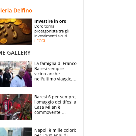
STORIE
lleria Delfino
SPECIALI
Investire in oro
L’oro torna
ESPERTI
protagonista tra gli
investimenti sicuri
LEGGI
CONTATTI
ME GALLERY
La famiglia di Franco
Baresi sempre
vicina anche
nell'ultimo viaggio,
la moglie Maura, i
figli e i suoi cari
circondati
Baresi 6 per sempre,
dall'affetto dei tifosi
l'omaggio dei tifosi a
Casa Milan è
commovente:
maglie, bandiere,
sciarpe, lacrime e
bigliettini
Napoli è mille colori:
per i 100 anni di