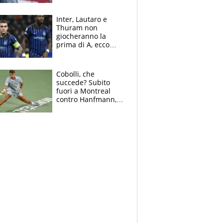
tragedia del fratello
e dalla morte di
Inter, Lautaro e
Raiola
Thuram non
giocheranno la
prima di A, ecco
perchè. Tutto sulle
spalle di Pio
Esposito ma la
Cobolli, che
garanzia è Stankovic
succede? Subito
fuori a Montreal
contro Hanfmann,
per Flavio è tutta
colpa della tosse