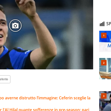
SP
eferite
o averne distrutto l’immagine: Ceferin sceglie la
l'Al Hilal quante sofferenze in pre-season: pari