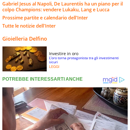
Gabriel Jesus al Napoli, De Laurentiis ha un piano per il
colpo Champions: vendere Lukaku, Lang e Lucca
Prossime partite e calendario dell'Inter
Tutte le notizie dell'Inter
Gioielleria Delfino
Investire in oro
L’oro torna protagonista tra gli investimenti
sicuri
LEGGI