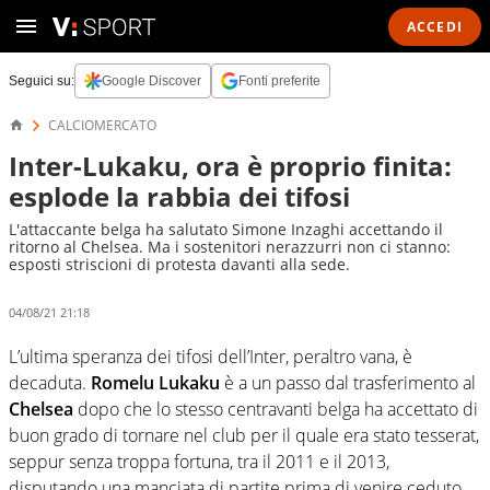
ACCEDI
Seguici su:
Google Discover
Fonti preferite
CALCIOMERCATO
Inter-Lukaku, ora è proprio finita:
esplode la rabbia dei tifosi
L'attaccante belga ha salutato Simone Inzaghi accettando il
ritorno al Chelsea. Ma i sostenitori nerazzurri non ci stanno:
esposti striscioni di protesta davanti alla sede.
04/08/21 21:18
L’ultima speranza dei tifosi dell’Inter, peraltro vana, è
decaduta.
Romelu Lukaku
è a un passo dal trasferimento al
Chelsea
dopo che lo stesso centravanti belga ha accettato di
buon grado di tornare nel club per il quale era stato tesserat,
seppur senza troppa fortuna, tra il 2011 e il 2013,
disputando una manciata di partite prima di venire ceduto