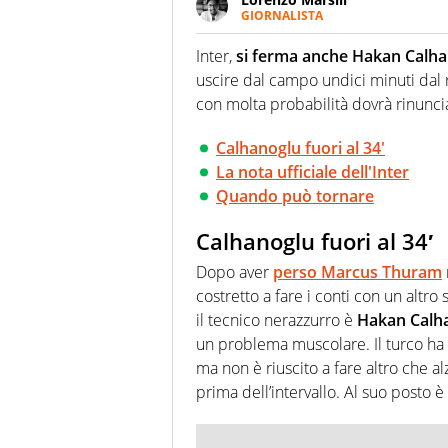
GIORNALISTA
Giornalista pubblicista, redatto
racconta in immagini un evento
Inter,
si ferma anche Hakan Calh
uscire dal campo undici minuti dal
con molta probabilità dovrà rinuncia
Calhanoglu fuori al 34'
La nota ufficiale dell'Inter
Quando può tornare
Calhanoglu fuori al 34′
Dopo aver
perso Marcus Thuram
costretto a fare i conti con un altro
il tecnico nerazzurro è
Hakan Calh
un problema muscolare. Il turco ha 
ma non è riuscito a fare altro che a
prima dell’intervallo. Al suo posto 