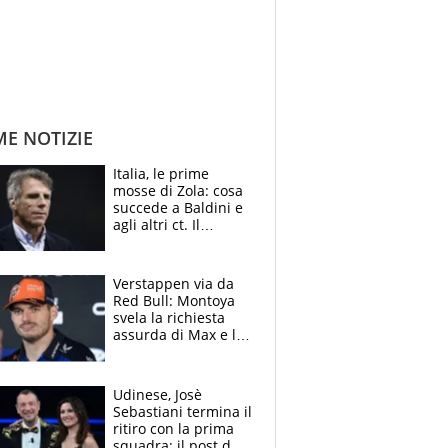
ME NOTIZIE
Italia, le prime
mosse di Zola: cosa
succede a Baldini e
agli altri ct. Il
Borussia tenta un
altro sgarbo agli
azzurri
Verstappen via da
Red Bull: Montoya
svela la richiesta
assurda di Max e lo
avverte: “Sicuro
Mercedes e
McLaren siano
Udinese, Josè
meglio?”
Sebastiani termina il
ritiro con la prima
squadra: il post del