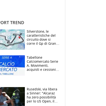
ORT TREND
Silverstone, le
caratteristiche del
circuito dove si
corre il Gp di Gran
Bretagna del
Motomondiale
Tabellone
Calciomercato Serie
A. Movimenti,
acquisti e cessioni:
estate 2026-27
Rusedski, via libera
a Sinner: "Alcaraz
ha zero possibilità
per lo US Open, il
2026 forse è gà