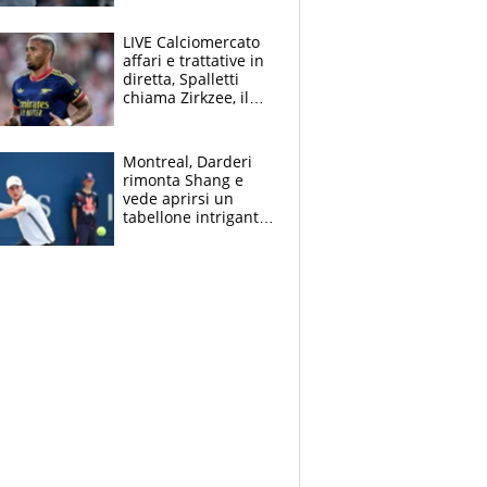
finito per lui"
LIVE Calciomercato
affari e trattative in
diretta, Spalletti
chiama Zirkzee, il
Milan valuta il
ritorno di Brahim
Diaz
Montreal, Darderi
rimonta Shang e
vede aprirsi un
tabellone intrigante:
"Penso solo a
Borges, ma sono
felice del mio livello"