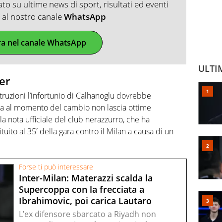
o su ultime news di sport, risultati ed eventi
ti al nostro canale
WhatsApp
ra nel canale WhatsApp
ULTI
ter
ruzioni l’infortunio di Calhanoglu dovrebbe
ia al momento del cambio non lascia ottime
a nota ufficiale del club nerazzurro, che ha
tuito al 35′ della gara contro il Milan a causa di un
Forse ti può interessare
Inter-Milan: Materazzi scalda la
Supercoppa con la frecciata a
Ibrahimovic, poi carica Lautaro
L’ex difensore sbarcato a Riyadh non