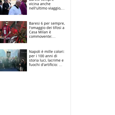
vicina anche
nell'ultimo viaggio,
la moglie Maura, i
figli e i suoi cari
circondati
Baresi 6 per sempre,
dall'affetto dei tifosi
l'omaggio dei tifosi a
Casa Milan è
commovente:
maglie, bandiere,
sciarpe, lacrime e
bigliettini
Napoli è mille colori:
per i 100 anni di
storia luci, lacrime e
fuochi d'artificio: De
Laurentiis salta al
coro anti-Juve