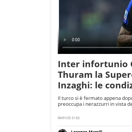
Inter infortunio
Thuram la Super
Inzaghi: le condi
Il turco si è fermato appena dopo
preoccupa i nerazzurri in vista d
06/01/25 21:02
Lorenzo Marsili