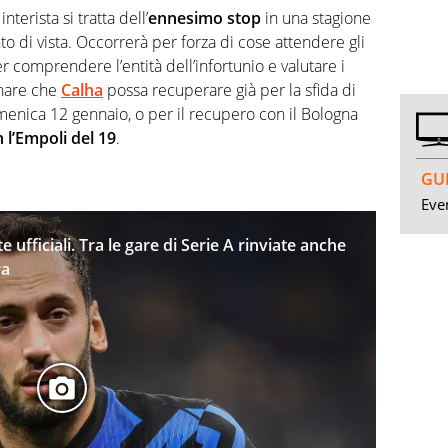
erista si tratta dell’
ennesimo stop
in una stagione
o di vista. Occorrerà per forza di cose attendere gli
 comprendere l’entità dell’infortunio e valutare i
inare che
Calha
possa recuperare già per la sfida di
enica 12 gennaio, o per il recupero con il Bologna
 l’Empoli del 19
.
GUI
Even
 ufficiali. Tra le gare di Serie A rinviate anche
ra