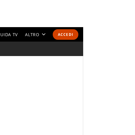
UIDA TV
ALTRO
ACCEDI
CALENDARI E CLASSIFICHE
ALTRI SPORT
MONDIALI 2026
OLIMPIADI
GOSSIP
LIFESTYLE