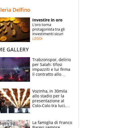
STORIE
lleria Delfino
SPECIALI
Investire in oro
L’oro torna
ESPERTI
protagonista tra gli
investimenti sicuri
LEGGI
CONTATTI
ME GALLERY
Trabzonspor, delirio
per Salah: tifosi
impazziti e lui firma
il contratto allo
stadio
Vozinha, in 30mila
allo stadio per la
presentazione al
Colo-Colo tra luci,
spettacolo, elicotteri
e paracadutisti
La famiglia di Franco
Baresi sempre