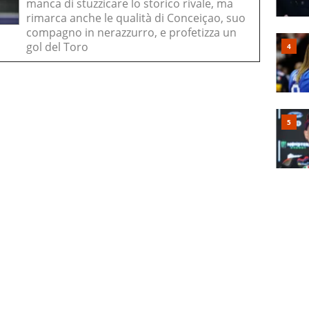
manca di stuzzicare lo storico rivale, ma
rimarca anche le qualità di Conceiçao, suo
compagno in nerazzurro, e profetizza un
gol del Toro