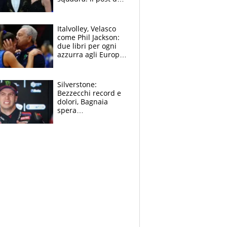
figlio di Amadeus e
Sanremo sullo
sfondo
Italvolley, Velasco
come Phil Jackson:
due libri per ogni
azzurra agli Europei.
Quello per Sylla è
“geniale”
Silverstone:
Bezzecchi record e
dolori, Bagnaia
spera
nell'antidolorifico,
Marquez si tira fuori
e vota Aprilia