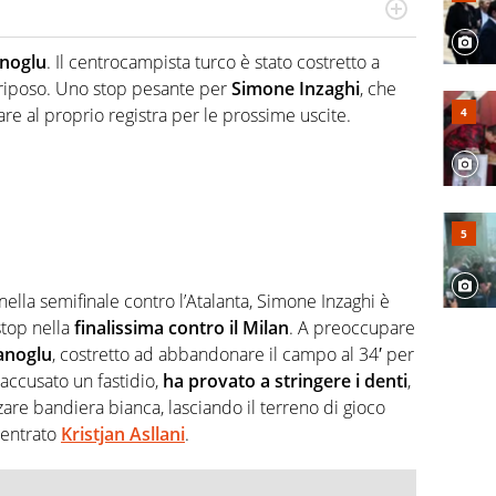
re, divulgatore. E' una delle anime video del sito:
 e lo fa come pochi altri
anoglu
. Il centrocampista turco è stato costretto a
 riposo. Uno stop pesante per
Simone Inzaghi
, che
re al proprio registra per le prossime uscite.
nella semifinale contro l’Atalanta, Simone Inzaghi è
 stop nella
finalissima contro il Milan
. A preoccupare
anoglu
, costretto ad abbandonare il campo al 34′ per
accusato un fastidio,
ha provato a stringere i denti
,
lzare bandiera bianca, lasciando il terreno di gioco
è entrato
Kristjan Asllani
.