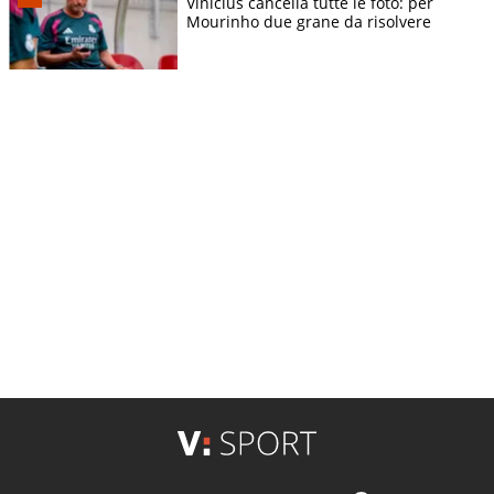
Vinicius cancella tutte le foto: per
Mourinho due grane da risolvere