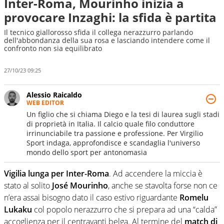
Inter-Roma, Mourinho inizia a
provocare Inzaghi: la sfida è partita
Il tecnico giallorosso sfida il collega nerazzurro parlando
dell'abbondanza della sua rosa e lasciando intendere come il
confronto non sia equilibrato
27/10/23 09:25
Alessio Raicaldo
WEB EDITOR
Un figlio che si chiama Diego e la tesi di laurea sugli stadi
di proprietà in Italia. Il calcio quale filo conduttore
irrinunciabile tra passione e professione. Per Virgilio
Sport indaga, approfondisce e scandaglia l'universo
mondo dello sport per antonomasia
Vigilia lunga per Inter-Roma
. Ad accendere la miccia è
stato al solito
José Mourinho
, anche se stavolta forse non ce
n’era assai bisogno dato il caso estivo riguardante
Romelu
Lukaku
col popolo nerazzurro che si prepara ad una “calda”
accoglienza per il centravanti belga. Al termine del
match di