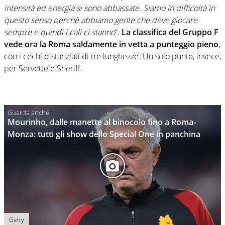
intensità ed energia si sono abbassate. Siamo in difficoltà in
questo senso perchè abbiamo gente che deve giocare
sempre e quindi i cali ci stanno
“.
La classifica del Gruppo F
vede ora la Roma saldamente in vetta a punteggio pieno
,
con i cechi distanziati di tre lunghezze. Un solo punto, invece,
per Servette e Sheriff.
Mourinho, dalle manette al binocolo fino a Roma-
Monza: tutti gli show dello Special One in panchina
Getty