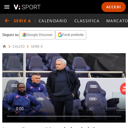
ACCEDI
SERIE A
CALENDARIO
CLASSIFICA
MARCATO
Seguici su:
Google Discover
Fonti preferite
CALCIO
SERIE A