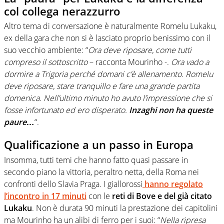
col collega nerazzurro
Altro tema di conversazione è naturalmente Romelu Lukaku,
ex della gara che non si è lasciato proprio benissimo con il
suo vecchio ambiente: “
Ora deve riposare, come tutti
compreso il sottoscritto
– racconta Mourinho -.
Ora vado a
dormire a Trigoria perché domani c’è allenamento. Romelu
deve riposare, stare tranquillo e fare una grande partita
domenica. Nell’ultimo minuto ho avuto l’impressione che si
fosse infortunato ed ero disperato.
Inzaghi non ha queste
paure…
“.
Qualificazione a un passo in Europa
Insomma, tutti temi che hanno fatto quasi passare in
secondo piano la vittoria, peraltro netta, della Roma nei
confronti dello Slavia Praga. I giallorossi
hanno regolato
l’incontro in 17 minuti
con le
reti di Bove e del già citato
Lukaku
. Non è durata 90 minuti la prestazione dei capitolini
ma Mourinho ha un alibi di ferro per i suoi: “
Nella ripresa