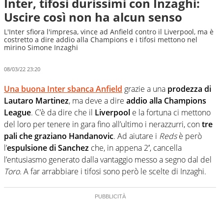
Inter, tifosi durissimi con Inzaghi:
Uscire così non ha alcun senso
L'Inter sfiora l'impresa, vince ad Anfield contro il Liverpool, ma è
costretto a dire addio alla Champions e i tifosi mettono nel
mirino Simone Inzaghi
08/03/22 23:20
Una buona Inter sbanca Anfield
grazie a una
prodezza di
Lautaro Martinez
, ma deve a dire
addio alla Champions
League
. C’è da dire che il
Liverpool
e la fortuna ci mettono
del loro per tenere in gara fino all’ultimo i nerazzurri, con
tre
pali che graziano Handanovic
. Ad aiutare i
Reds
è però
l’
espulsione di Sanchez
che, in appena 2′, cancella
l’entusiasmo generato dalla vantaggio messo a segno dal del
Toro
. A far arrabbiare i tifosi sono però le scelte di Inzaghi.