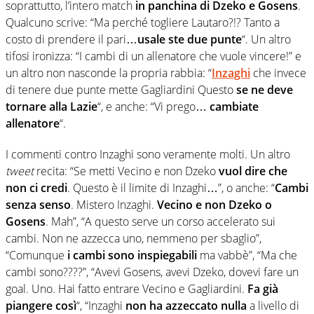
soprattutto, l’intero match
in panchina di Dzeko e Gosens
.
Qualcuno scrive: “
Ma perché togliere
Lautaro
?!? Tanto a
costo di prendere il pari…
usale ste due punte
“. Un altro
tifosi ironizza:
“I cambi di un allenatore che vuole vincere!” e
un altro non nasconde la propria rabbia: “
Inzaghi
che invece
di tenere due punte mette Gagliardini Questo
se ne deve
tornare alla Lazie
“, e anche: “Vi prego…
cambiate
allenatore
“.
I commenti contro Inzaghi sono veramente molti. Un altro
tweet
recita: “
Se metti V
ecino
e non D
zeko
vuol dire che
non ci credi
. Questo è il limite di I
nzaghi
…”, o anche:
“
Cambi
senza senso
. Mistero
Inzaghi
.
Vecino e non Dzeko o
Gosens
. Mah”,
“A questo serve un corso accelerato sui
cambi. Non ne azzecca uno, nemmeno per sbaglio”,
“Comunque
i cambi sono inspiegabili
ma vabbè”, “Ma che
cambi sono????”, “Avevi Gosens, avevi Dzeko, dovevi fare un
goal. Uno. Hai fatto entrare Vecino e Gagliardini.
Fa già
piangere così
“, “Inzaghi
non ha azzeccato nulla
a livello di