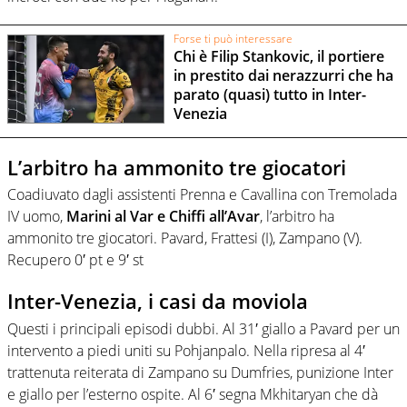
Forse ti può interessare
Chi è Filip Stankovic, il portiere
in prestito dai nerazzurri che ha
parato (quasi) tutto in Inter-
Venezia
L’arbitro ha ammonito tre giocatori
Coadiuvato dagli assistenti Prenna e Cavallina con Tremolada
IV uomo,
Marini al Var e Chiffi all’Avar
, l’arbitro ha
ammonito tre giocatori. Pavard, Frattesi (I), Zampano (V).
Recupero 0′ pt e 9′ st
Inter-Venezia, i casi da moviola
Questi i principali episodi dubbi. Al 31′ giallo a Pavard per un
intervento a piedi uniti su Pohjanpalo. Nella ripresa al 4′
trattenuta reiterata di Zampano su Dumfries, punizione Inter
e giallo per l’esterno ospite. Al 6′ segna Mkhitaryan che dà