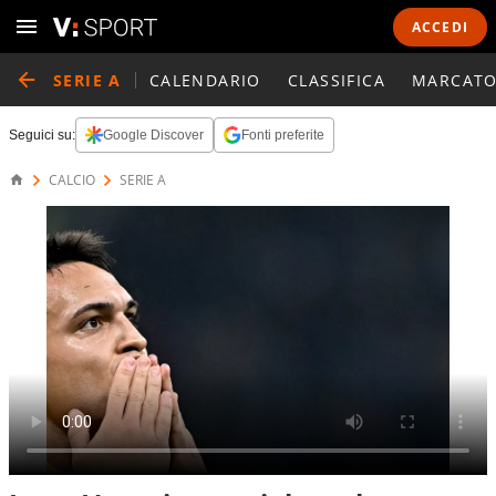
ACCEDI
SERIE A
CALENDARIO
CLASSIFICA
MARCATO
Seguici su:
Google Discover
Fonti preferite
CALCIO
SERIE A