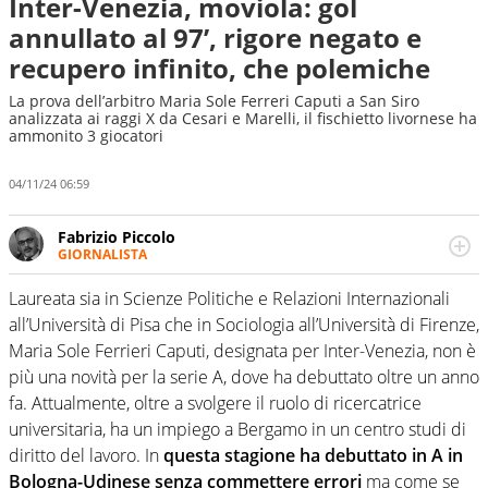
Inter-Venezia, moviola: gol
annullato al 97’, rigore negato e
recupero infinito, che polemiche
La prova dell’arbitro Maria Sole Ferreri Caputi a San Siro
analizzata ai raggi X da Cesari e Marelli, il fischietto livornese ha
ammonito 3 giocatori
04/11/24 06:59
Fabrizio Piccolo
GIORNALISTA
Nella sua carriera ha seguito numerose manifestazioni
sportive e collaborato con agenzie e testate. Esperienza,
Laureata sia in Scienze Politiche e Relazioni Internazionali
competenza, conoscenza e memoria storica. Si occupa
all’Università di Pisa che in Sociologia all’Università di Firenze,
prevalentemente di calcio
Maria Sole Ferrieri Caputi, designata per Inter-Venezia, non è
più una novità per la serie A, dove ha debuttato oltre un anno
fa. Attualmente, oltre a svolgere il ruolo di ricercatrice
universitaria, ha un impiego a Bergamo in un centro studi di
diritto del lavoro. In
questa stagione ha debuttato in A in
Bologna-Udinese senza commettere errori
ma come se