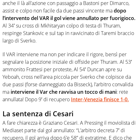
anche il là all’azione con passaggio a Bastoni per Dimarco,
assist e colpo non facile da due passi vincente ma
dopo
l’intervento del VAR il gol viene annullato per fuorigioco.
Al 34′ su cross di Mkhitaryan colpo di testa di Thuram,
respinge Stankovic e sul tap in ravvicinato di Taremi braccio
largo di Sverko.
Il VAR interviene ma non per indicare il rigore, bensì per
segnalare la posizione iniziale di offside per Thuram. Al 53′
ammonito Frattesi per proteste, Al 54′ Duncan apre su
Yeboah, cross nell’area piccola per Sverko che colpisce da
due passi (forse danneggiato da Bisseck), l’arbitro convalida
ma
interviene il Var che ravvisa un tocco di mani
: rete
annullata! Dopo 9′ di recupero
Inter-Venezia finisce 1-0.
La sentenza di Cesari
A fare chiarezza è Graziano Cesari. A Pressing il moviolista di
Mediaset parte dal gol annullato: “L’arbitro decreta 7′ di
recupero, il gol arriva dopo 6’e 58” di extratime. E dico che