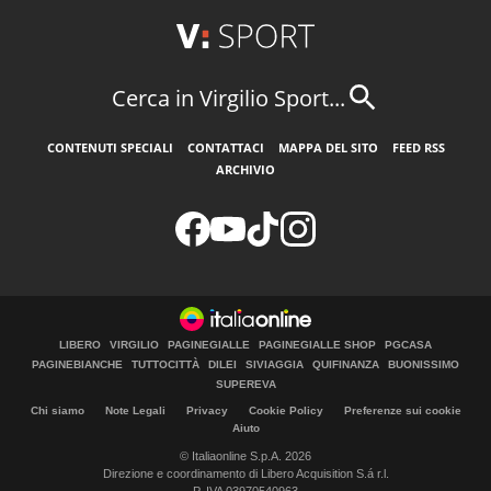
Cerca in Virgilio Sport...
CONTENUTI SPECIALI
CONTATTACI
MAPPA DEL SITO
FEED RSS
ARCHIVIO
LIBERO
VIRGILIO
PAGINEGIALLE
PAGINEGIALLE SHOP
PGCASA
PAGINEBIANCHE
TUTTOCITTÀ
DILEI
SIVIAGGIA
QUIFINANZA
BUONISSIMO
SUPEREVA
Chi siamo
Note Legali
Privacy
Cookie Policy
Preferenze sui cookie
Aiuto
© Italiaonline S.p.A. 2026
Direzione e coordinamento di Libero Acquisition S.á r.l.