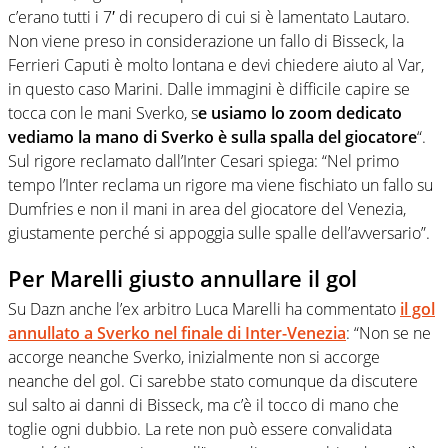
c’erano tutti i 7′ di recupero di cui si è lamentato Lautaro.
Non viene preso in considerazione un fallo di Bisseck, la
Ferrieri Caputi è molto lontana e devi chiedere aiuto al Var,
in questo caso Marini. Dalle immagini è difficile capire se
tocca con le mani Sverko, s
e usiamo lo zoom dedicato
vediamo la mano di Sverko è sulla spalla del giocatore
“.
Sul rigore reclamato dall’Inter Cesari spiega: “Nel primo
tempo l’Inter reclama un rigore ma viene fischiato un fallo su
Dumfries e non il mani in area del giocatore del Venezia,
giustamente perché si appoggia sulle spalle dell’avversario”.
Per Marelli giusto annullare il gol
Su Dazn anche l’ex arbitro Luca Marelli ha commentato
il gol
annullato a Sverko nel finale di Inter-Venezia
: “Non se ne
accorge neanche Sverko, inizialmente non si accorge
neanche del gol. Ci sarebbe stato comunque da discutere
sul salto ai danni di Bisseck, ma c’è il tocco di mano che
toglie ogni dubbio. La rete non può essere convalidata