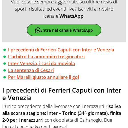
Vuoi essere sempre aggiornato su ultime news di
sport, risultati ed eventi live? Iscriviti al nostro
canale
WhatsApp
Entra nel canale WhatsApp
I precedenti di Ferrieri Caputi con Inter e Venezia
L’arbitro ha ammonito tre giocatori
Inter-Venezia, i casi da moviola
La sentenza di Cesari
Per Marelli giusto annullare il gol
I precedenti di Ferrieri Caputi con Inter
e Venezia
L’unico precedente della livornese con i nerazzurri
risaliva
alla scorsa stagione: Inter – Torino (34^ giornata), finita
2-0 per i nerazzurri
con doppietta di Calhanoglu. Due
incroci con due ko per i lagunari.