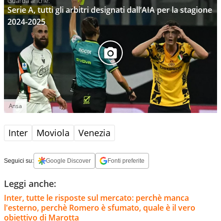
Serie A, tutti gli arbitri designati dall’AIA per la stagione
2024-2025
Ansa
Inter
Moviola
Venezia
Seguici su:
Google Discover
Fonti preferite
Leggi anche:
Inter, tutte le risposte sul mercato: perchè manca
l'esterno, perchè Romero è sfumato, quale è il vero
obiettivo di Marotta