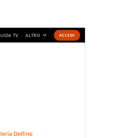
UIDA TV
ALTRO
ACCEDI
CALENDARI E CLASSIFICHE
ALTRI SPORT
MONDIALI 2026
OLIMPIADI
GOSSIP
LIFESTYLE
lleria Delfino