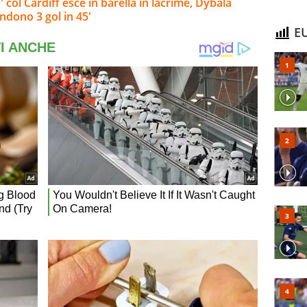
col Cardiff esce in barella in lacrime, Dybala
endono 3 gol in 45'
EU