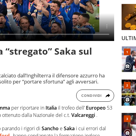
ULTI
ha “stregato” Saka sul
alciato dall’Inghilterra il difensore azzurro ha
olito per “portare sfortuna” agli avversari.
CONDIVIDI
umma
per riportare in
Italia
il trofeo dell’
Europeo
53
 ottenuto dalla Nazionale del c.t.
Valcareggi
.
o parando i rigori di
Sancho
e
Saka
i cui errori dal
ford
, hanno condannato la formazione inglese