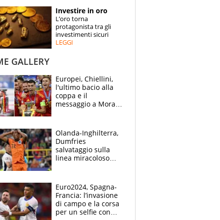
STORIE
Investire in oro
L’oro torna
SPECIALI
protagonista tra gli
investimenti sicuri
LEGGI
ESPERTI
ME GALLERY
CONTATTI
Europei, Chiellini,
l'ultimo bacio alla
coppa e il
messaggio a Morata
"Alzala": festa
Spagna, lacrime
inglesi
Olanda-Inghilterra,
Dumfries
salvataggio sulla
linea miracoloso
dopo l'ingenuità su
Kane: 30' da
montagne russe
Euro2024, Spagna-
Francia: l’invasione
di campo e la corsa
per un selfie con