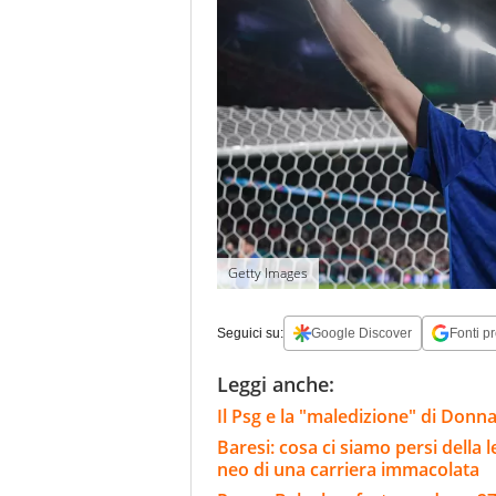
Getty Images
Seguici su:
Google Discover
Fonti pr
Leggi anche:
Il Psg e la "maledizione" di Donn
Baresi: cosa ci siamo persi della 
neo di una carriera immacolata