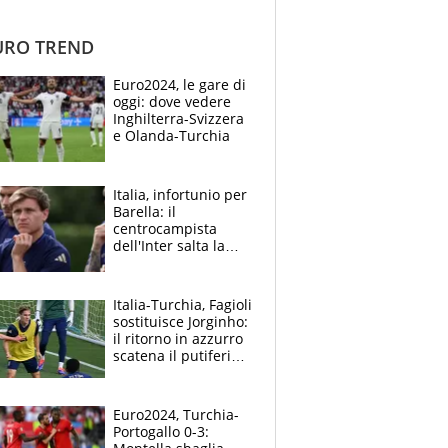
RO TREND
Euro2024, le gare di
oggi: dove vedere
Inghilterra-Svizzera
e Olanda-Turchia
Italia, infortunio per
Barella: il
centrocampista
dell'Inter salta la
Turchia, come sta e i
tempi di recupero
Italia-Turchia, Fagioli
sostituisce Jorginho:
il ritorno in azzurro
scatena il putiferio
sul web
Euro2024, Turchia-
Portogallo 0-3: