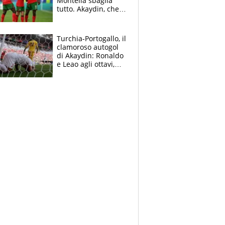
Montella sbaglia
tutto. Akaydin, che
autorete. Altra
simulazione per
Leao
Turchia-Portogallo, il
clamoroso autogol
di Akaydin: Ronaldo
e Leao agli ottavi,
Montella e
Calhanoglu traditi