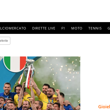
ALCIOMERCATO
DIRETTE LIVE
F1
MOTO
TENNIS
G
eferite
Gioie