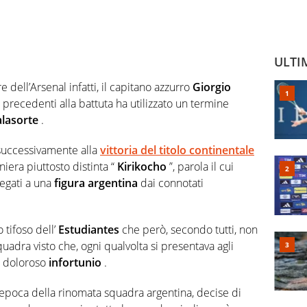
ULTI
e dell’Arsenal infatti, il capitano azzurro
Giorgio
precedenti alla battuta ha utilizzato un termine
lasorte
.
 successivamente alla
vittoria del titolo continentale
aniera piuttosto distinta “
Kirikocho
”, parola il cui
legati a una
figura argentina
dai connotati
 tifoso dell’
Estudiantes
che però, secondo tutti, non
quadra visto che, ogni qualvolta si presentava agli
n doloroso
infortunio
.
ll’epoca della rinomata squadra argentina, decise di