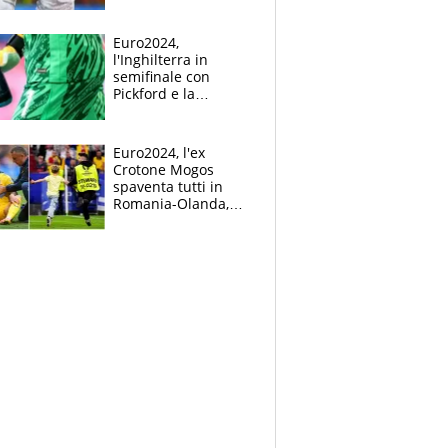
Mbappé
Euro2024,
l'Inghilterra in
semifinale con
Pickford e la
borraccia dei
segreti: "Akanji,
tuffati a sinistra"
Euro2024, l'ex
Crotone Mogos
spaventa tutti in
Romania-Olanda,
poi baby invasione
di campo