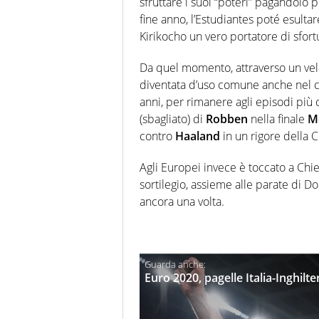
sfruttare i suoi “poteri” pagandolo p
fine anno, l’Estudiantes poté esulta
Kirikocho un vero portatore di sfort
Da quel momento, attraverso un vel
diventata d’uso comune anche nel ca
anni, per rimanere agli episodi più 
(sbagliato) di
Robben
nella finale
M
contro
Haaland
in un rigore della
Agli Europei invece è toccato a Chie
sortilegio, assieme alle parate di 
ancora una volta.
Euro 2020, pagelle Italia-Inghil