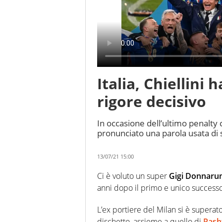
Italia, Chiellini 
rigore decisivo
In occasione dell’ultimo penalty c
pronunciato una parola usata di s
13/07/21 15:00
Ci è voluto un super
Gigi Donnar
anni dopo il primo e unico successo
L’ex portiere del Milan si è superat
dischetto, assieme a quello di
Rash