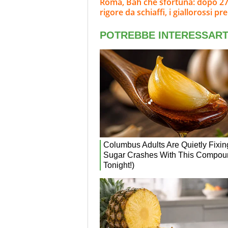
Roma, Bah che sfortuna: dopo 27' 
rigore da schiaffi, i giallorossi pr