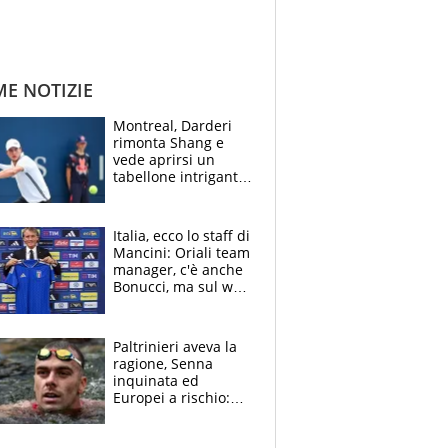
ME NOTIZIE
Montreal, Darderi
rimonta Shang e
vede aprirsi un
tabellone intrigante:
"Penso solo a
Borges, ma sono
felice del mio livello"
Italia, ecco lo staff di
Mancini: Oriali team
manager, c'è anche
Bonucci, ma sul web
infuria la polemica
Paltrinieri aveva la
ragione, Senna
inquinata ed
Europei a rischio:
allenamenti fermi,
cosa succede