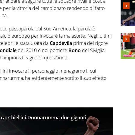
er andare a seguire tutte le squadre rivali e così, a
re per la vittoria del campionato rendendo di fatto
una.
oce passaparola dal Sud America, la parola è
lcio europeo per invocare la malasorte. Negli ultimi
celebri, è stata usata da
Capdevila
prima del rigore
ondiale
del 2010 e dal portiere
Bono
del Siviglia
 Champions League di quest’anno.
llini invocare il personaggio menagramo il cui
Donnarumma, ha evidentemente sortito il suo effetto
terra: Chiellini-Donnarumma due giganti