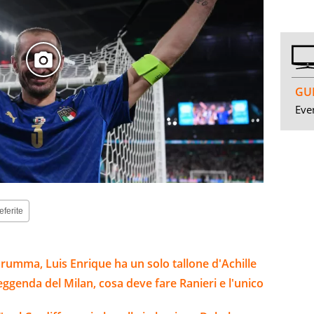
GUI
Even
eferite
arumma, Luis Enrique ha un solo tallone d'Achille
leggenda del Milan, cosa deve fare Ranieri e l'unico