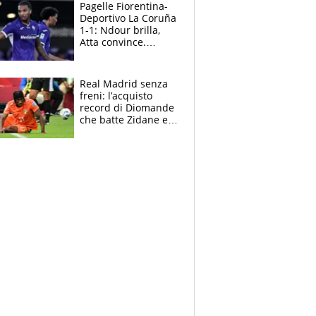
adesso
Pagelle Fiorentina-
Deportivo La Coruña
1-1: Ndour brilla,
Atta convince.
Pongracic rovina
tutto nel finale
Real Madrid senza
freni: l’acquisto
record di Diomande
che batte Zidane e
Ronaldo. Vinicius
rinnova: le cifre