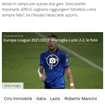
stesso in campo per queste due gare. Sono partite
importanti, difficili, vogliamo raggiungere l’obiettivo come
sempre fatto”, ha chiosato l’attaccante azzurro.
Europa League 2021/2022: Marsiglia-Lazio 2-2, le foto
Getty Images
Ciro Immobile
Italia
Lazio
Roberto Mancini