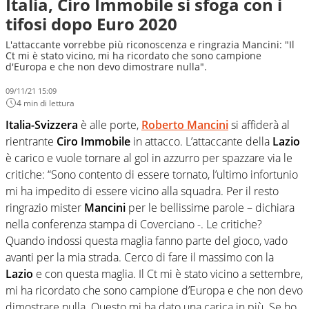
Italia, Ciro Immobile si sfoga con i
tifosi dopo Euro 2020
L'attaccante vorrebbe più riconoscenza e ringrazia Mancini: "Il
Ct mi è stato vicino, mi ha ricordato che sono campione
d'Europa e che non devo dimostrare nulla".
09/11/21 15:09
4 min di lettura
Italia-Svizzera
è alle porte,
Roberto Mancini
si affiderà al
rientrante
Ciro Immobile
in attacco. L’attaccante della
Lazio
è carico e vuole tornare al gol in azzurro per spazzare via le
critiche: “Sono contento di essere tornato, l’ultimo infortunio
mi ha impedito di essere vicino alla squadra. Per il resto
ringrazio mister
Mancini
per le bellissime parole – dichiara
nella conferenza stampa di Coverciano -. Le critiche?
Quando indossi questa maglia fanno parte del gioco, vado
avanti per la mia strada. Cerco di fare il massimo con la
Lazio
e con questa maglia. Il Ct mi è stato vicino a settembre,
mi ha ricordato che sono campione d’Europa e che non devo
dimostrare nulla. Questo mi ha dato una carica in più. Se ho