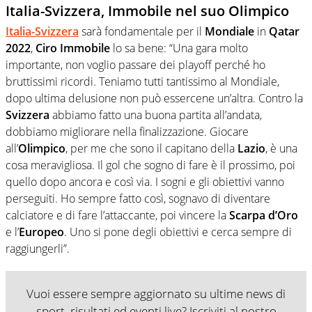
Italia-Svizzera, Immobile nel suo Olimpico
Italia-Svizzera
sarà fondamentale per il
Mondiale
in
Qatar
2022
,
Ciro Immobile
lo sa bene: “Una gara molto
importante, non voglio passare dei playoff perché ho
bruttissimi ricordi. Teniamo tutti tantissimo al Mondiale,
dopo ultima delusione non può essercene un’altra. Contro la
Svizzera
abbiamo fatto una buona partita all’andata,
dobbiamo migliorare nella finalizzazione. Giocare
all’
Olimpico
, per me che sono il capitano della
Lazio
, è una
cosa meravigliosa. Il gol che sogno di fare è il prossimo, poi
quello dopo ancora e così via. I sogni e gli obiettivi vanno
perseguiti. Ho sempre fatto così, sognavo di diventare
calciatore e di fare l’attaccante, poi vincere la
Scarpa d’Oro
e l’
Europeo
. Uno si pone degli obiettivi e cerca sempre di
raggiungerli”.
Vuoi essere sempre aggiornato su ultime news di
sport, risultati ed eventi live? Iscriviti al nostro