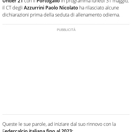
Under 21
con il
Portogallo
in programma lunedì 31 maggio,
il CT degli
Azzurrini Paolo Nicolato
ha rilasciato alcune
dichiarazioni prima della seduta di allenamento odierna.
Queste le sue parole, ad iniziare dal suo rinnovo con la
F
edercalcio italiana fino al 2023: