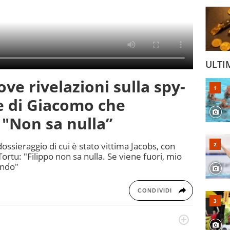
ULTI
ve rivelazioni sulla spy-
se di Giacomo che
 "Non sa nulla”
dossieraggio di cui è stato vittima Jacobs, con
ortu: "Filippo non sa nulla. Se viene fuori, mio
ando"
CONDIVIDI