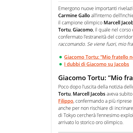
La multimedialità quale approc
focalizzando ogni attenzione su
Emergono nuove importanti rivelazion
ma fatti
Carmine Gallo
all’interno dell’inch
il campione olimpico
Marcell Jaco
Tortu
,
Giacomo
, il quale nel cors
confermato l’estraneità del corridor
raccomando. Se viene fuori, mio frat
Giacomo Tortu: “Mio fratello 
I dubbi di Giacomo su Jacobs
Giacomo Tortu: “Mio fra
Poco dopo l’uscita della notizia del
Tortu
,
Marcell Jacobs
aveva subito
Filippo
, confermando a più riprese l
anche per non rischiare di incrinare
di Tokyo cercherà l’ennesimo exploi
arrivato lo storico oro olimpico.