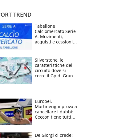
ORT TREND
Tabellone
Calciomercato Serie
A. Movimenti,
acquisti e cessioni:
estate 2026-27
Silverstone, le
caratteristiche del
circuito dove si
corre il Gp di Gran
Bretagna del
Motomondiale
Europei,
Martinenghi prova a
cancellare i dubbi:
Ceccon tiene tutti
col fiato sospeso.
Pellegrini punta su
Curtis
De Giorgi ci crede: