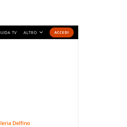
UIDA TV
ALTRO
ACCEDI
CALENDARI E CLASSIFICHE
ALTRI SPORT
MONDIALI 2026
OLIMPIADI
GOSSIP
LIFESTYLE
lleria Delfino