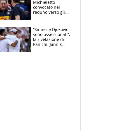
Michieletto
convocato nel
raduno verso gli
Europei. A sorpresa
torna Rychlicki
“Sinner e Djokovic
sono ossessionati”,
la rivelazione di
Panichi. Jannik,
ansia per il
ginocchio e il rischio
agli US Open