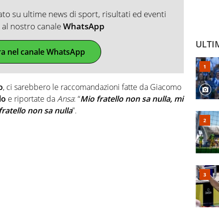
o su ultime news di sport, risultati ed eventi
ti al nostro canale
WhatsApp
ULTI
ra nel canale WhatsApp
o
, ci sarebbero le raccomandazioni fatte da Giacomo
lo
e riportate da
Ansa
: “
Mio fratello non sa nulla, mi
ratello non sa nulla
”.