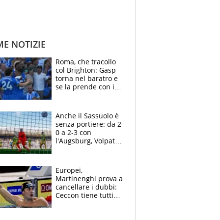
ME NOTIZIE
Roma, che tracollo
col Brighton: Gasp
torna nel baratro e
se la prende con i
suoi cambiando tutti
Anche il Sassuolo è
senza portiere: da 2-
0 a 2-3 con
l'Augsburg, Volpato
non basta, che
errori di Muric
Europei,
Martinenghi prova a
cancellare i dubbi:
Ceccon tiene tutti
col fiato sospeso.
Pellegrini punta su