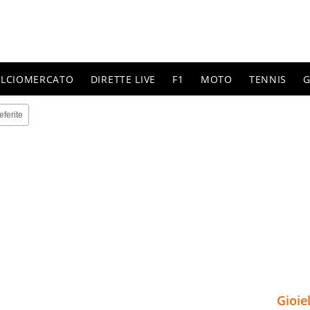
ALCIOMERCATO
DIRETTE LIVE
F1
MOTO
TENNIS
G
eferite
Gioie