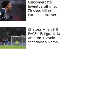
Curtis
Calciomercato:
Juventus, all-in su
Zirkzee, Milan-
Paredes tutto vero,
Lukaku lascia il
Napoli
Chelsea-Milan 3-0
PAGELLE: figuraccia
Amorim, Diavolo
scandaloso, Ramos
già rimandato