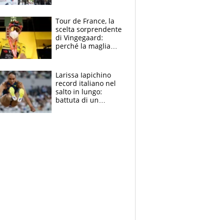
rito della Norvegia
di Haaland e
compagni
Tour de France, la
scelta sorprendente
di Vingegaard:
perché la maglia
gialla indossa la
mascherina, il
rischio da evitare
Larissa Iapichino
record italiano nel
salto in lungo:
battuta di un
centimetro mamma
Fiona May