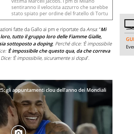
vittima Marcell Jacobs. I pm di Milano
sentiranno il velocista azzurro che sarebbe
stato spiato per ordine del fratello di Tortu
azioni fatte da Gallo ai pm e riportate da
Ansa
: “
Mi
oro, tutto il gruppo loro delle Fiamme Gialle,
GUI
sia sottoposto a doping
. Perché dice: ‘È impossibile
Even
e: ‘
È impossibile che questo qua, da che correva
. Dice: ‘È impossibile, sicuramente si dopa
”.
025: gli appuntamenti clou dell’anno dei Mondiali