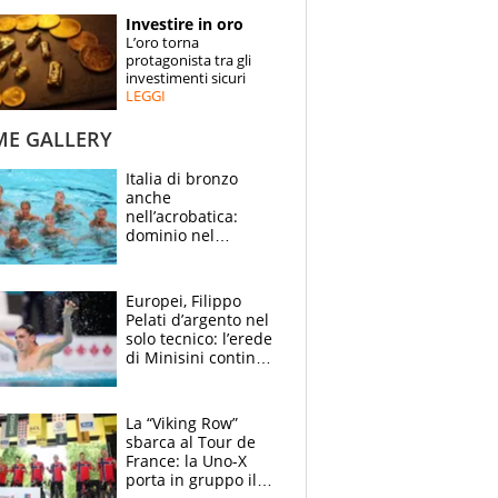
STORIE
Investire in oro
L’oro torna
SPECIALI
protagonista tra gli
investimenti sicuri
LEGGI
ESPERTI
ME GALLERY
CONTATTI
Italia di bronzo
anche
nell’acrobatica:
dominio nel
medagliere, ora
tocca a Ceccon, Curti
e compagni
Europei, Filippo
continuare
Pelati d’argento nel
solo tecnico: l’erede
di Minisini continua
a stupire, Los
Angeles è già nel
mirino
La “Viking Row”
sbarca al Tour de
France: la Uno-X
porta in gruppo il