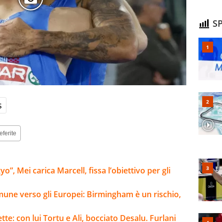
SP
s
eferite
”, Mei carica Marcell, fissa l’obiettivo per gli
mune verso gli Europei: Birmingham è un rischio,
tte: con lui Tortu e Ali, bocciato Desalu. Furlani