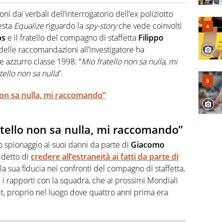
cio personale e professionale. Ama raccontare lo sport
l tempo reale: la verità della dirette non sono opinioni
i dai verbali dell’interrogatorio dell’ex poliziotto
iesta
Equalize
riguardo la
spy-story
che vede coinvolti
bs
e il fratello del compagno di staffetta
Filippo
o delle raccomandazioni all’investigatore ha
e azzurro classe 1998: “
Mio fratello non sa nulla, mi
ello non sa nulla
”.
non sa nulla, mi raccomando”
tello non sa nulla, mi raccomando”
lo spionaggio ai suoi danni da parte di
Giacomo
 detto di
credere all’estraneità ai fatti da parte di
a sua fiducia nei confronti del compagno di staffetta,
 i rapporti con la squadra, che ai prossimi Mondiali
t, proprio nel luogo dove quattro anni prima era