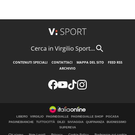
Cerca in Virgilio Sport...
CONTENUTI SPECIALI
CONTATTACI
MAPPA DEL SITO
FEED RSS
ARCHIVIO
LIBERO
VIRGILIO
PAGINEGIALLE
PAGINEGIALLE SHOP
PGCASA
PAGINEBIANCHE
TUTTOCITTÀ
DILEI
SIVIAGGIA
QUIFINANZA
BUONISSIMO
SUPEREVA
Chi siamo
Note Legali
Privacy
Cookie Policy
Preferenze sui cookie