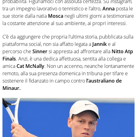
probabilità. Figuriamoci con assoluta certezza. Su
Instagram
,
tra un impegno lavorativo o tennistico e l’altro,
Anna
posta le
sue storie dalla natia
Mosca
negli ultimi giorni a testimoniare
la costante attenzione al suo ambiente, ai propri interessi.
C’è da aggiungere che propria l’ultima storia, pubblicata sulla
piattaforma social, non sia affatto legata a
Jannik
e al
percorso che
Sinner
si appresta ad affrontare alla
Nitto Atp
Finals
. Anzi, è una dedica affettuosa, sentita alla collega e
amica
Cat McNally
. Non un accenno, neanche lontanamente
remoto, alla sua presenza domenica in tribuna per tifare e
sostenere il fidanzato in campo contro
l’australiano de
Minaur.