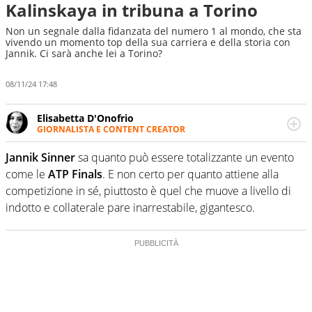
Kalinskaya in tribuna a Torino
Non un segnale dalla fidanzata del numero 1 al mondo, che sta
vivendo un momento top della sua carriera e della storia con
Jannik. Ci sarà anche lei a Torino?
08/11/24 17:48
Elisabetta D'Onofrio
GIORNALISTA E CONTENT CREATOR
Giornalista professionista dal 2007, scrive per curiosità
personale e necessità: soprattutto di calcio, di sport e dei
Jannik Sinner
sa quanto può essere totalizzante un evento
suoi protagonisti, concedendosi innocenti evasioni
come le
ATP Finals
. E non certo per quanto attiene alla
nell'ambito della creazione di format. Un tempo ala
competizione in sé, piuttosto è quel che muove a livello di
destra, oggi si sente a suo agio nel ruolo di libero. Cura
indotto e collaterale pare inarrestabile, gigantesco.
una classifica riservata dei migliori 5 calciatori di sempre.