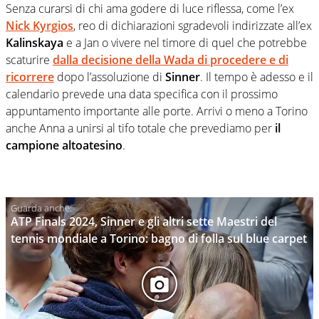
Senza curarsi di chi ama godere di luce riflessa, come l’ex
Nick Kyrgios
, reo di dichiarazioni sgradevoli indirizzate all’ex
Kalinskaya
e a Jan o vivere nel timore di quel che potrebbe
scaturire
dalla decisione della
Wada
di procedere e di
ricorrere
dopo l’assoluzione di
Sinner
. Il tempo è adesso e il
calendario prevede una data specifica con il prossimo
appuntamento importante alle porte. Arrivi o meno a Torino
anche Anna a unirsi al tifo totale che prevediamo per
il
campione altoatesino
.
ATP Finals 2024, Sinner e gli altri sette Maestri del
tennis mondiale a Torino: bagno di folla sul blue carpet