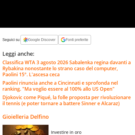
Seguici su:
Google Discover
Fonti preferite
Leggi anche:
Classifica WTA 3 agosto 2026 Sabalenka regina davanti a
Rybakina nonostante lo strano caso del computer,
Paolini 15°. L'ascesa ceca
Paolini rinuncia anche a Cincinnati e sprofonda nel
ranking. "Ma voglio essere al 100% allo US Open"
Djokovic come Piqué, la folle proposta per rivoluzionare
il tennis (e poter tornare a battere Sinner e Alcaraz)
Gioielleria Delfino
Investire in oro