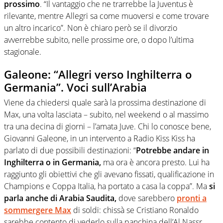
prossimo
. “Il vantaggio che ne trarrebbe la Juventus è
rilevante, mentre Allegri sa come muoversi e come trovare
un altro incarico”. Non è chiaro però se il divorzio
avverrebbe subito, nelle prossime ore, o dopo l’ultima
stagionale.
Galeone: “Allegri verso Inghilterra o
Germania”. Voci sull’Arabia
Viene da chiedersi quale sarà la prossima destinazione di
Max, una volta lasciata – subito, nel weekend o al massimo
tra una decina di giorni – l’amata Juve. Chi lo conosce bene,
Giovanni Galeone, in un intervento a Radio Kiss Kiss ha
parlato di due possibili destinazioni: “
Potrebbe andare in
Inghilterra o in Germania,
ma ora è ancora presto. Lui ha
raggiunto gli obiettivi che gli avevano fissati, qualificazione in
Champions e Coppa Italia, ha portato a casa la coppa”. Ma
si
parla anche di Arabia Saudita,
dove sarebbero
pronti a
sommergere Max
di soldi: chissà se Cristiano Ronaldo
sarebbe contento di vederlo sulla panchina dell’Al Nassr.