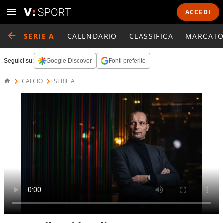
ACCEDI
SERIE A
CALENDARIO
CLASSIFICA
MARCATO
Seguici su:
Google Discover
Fonti preferite
CALCIO
SERIE A