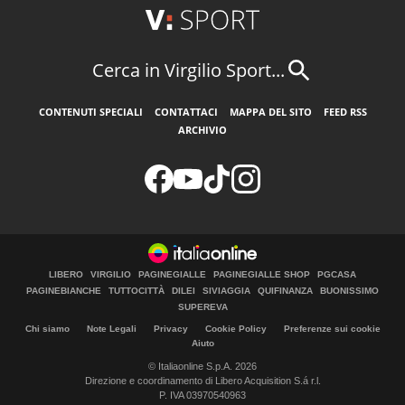
Cerca in Virgilio Sport...
CONTENUTI SPECIALI
CONTATTACI
MAPPA DEL SITO
FEED RSS
ARCHIVIO
LIBERO
VIRGILIO
PAGINEGIALLE
PAGINEGIALLE SHOP
PGCASA
PAGINEBIANCHE
TUTTOCITTÀ
DILEI
SIVIAGGIA
QUIFINANZA
BUONISSIMO
SUPEREVA
Chi siamo
Note Legali
Privacy
Cookie Policy
Preferenze sui cookie
Aiuto
© Italiaonline S.p.A. 2026
Direzione e coordinamento di Libero Acquisition S.á r.l.
P. IVA 03970540963