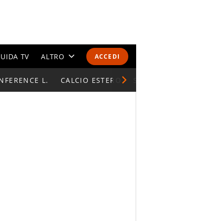
UIDA TV
ALTRO
ACCEDI
NFERENCE L.
CALENDARI E CLASSIFICHE
CALCIO ESTERO
SUPERCOPPA ITALIAN
ALTRI SPORT
MONDIALI 2026
OLIMPIADI
GOSSIP
LIFESTYLE