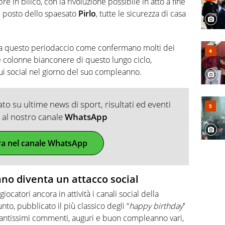
e in bilico, con la rivoluzione possibile in atto a fine
 posto dello spaesato
Pirlo
, tutte le sicurezza di casa
da questo periodaccio come confermano molti dei
 colonne bianconere di questo lungo ciclo,
ui social nel giorno del suo compleanno.
o su ultime news di sport, risultati ed eventi
ti al nostro canale
WhatsApp
ra nel canale WhatsApp
no diventa un attacco social
catori ancora in attività i canali social della
to, pubblicato il più classico degli “
happy birthday
”
i tantissimi commenti, auguri e buon compleanno vari,