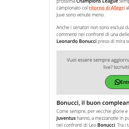
prossima
Champions League
sempr
campionato col
ritorno di Allegri
al
Juve sono venute meno.
Anche i senatori non sono esclusi 
commenti nei confronti di una delle
Leonardo Bonucci
preso di mira s
Vuoi essere sempre aggiornat
live? Iscrivi
Ent
Bonucci, il buon complean
Come sempre, per vecchie glorie e gio
Juventus
hanno, a mezzanotte in pun
nei confronti di Leo
Bonucci
. Tra 