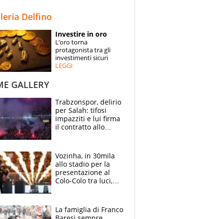
STORIE
lleria Delfino
SPECIALI
Investire in oro
L’oro torna
ESPERTI
protagonista tra gli
investimenti sicuri
LEGGI
CONTATTI
ME GALLERY
Trabzonspor, delirio
per Salah: tifosi
impazziti e lui firma
il contratto allo
stadio
Vozinha, in 30mila
allo stadio per la
presentazione al
Colo-Colo tra luci,
spettacolo, elicotteri
e paracadutisti
La famiglia di Franco
Baresi sempre