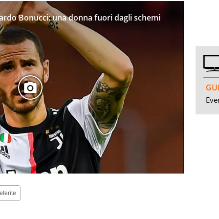
ardo Bonucci: una donna fuori dagli schemi
GUI
Even
eferite