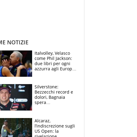
ME NOTIZIE
Italvolley, Velasco
come Phil Jackson:
due libri per ogni
azzurra agli Europei.
Quello per Sylla è
“geniale”
Silverstone:
Bezzecchi record e
dolori, Bagnaia
spera
nell'antidolorifico,
Marquez si tira fuori
e vota Aprilia
Alcaraz,
l’indiscrezione sugli
US Open: la
rivelazione