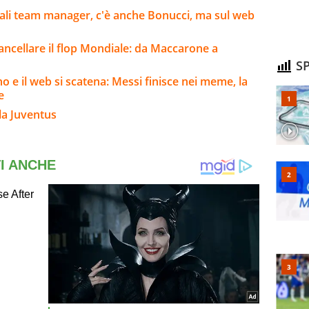
Oriali team manager, c'è anche Bonucci, ma sul web
cancellare il flop Mondiale: da Maccarone a
SP
no e il web si scatena: Messi finisce nei meme, la
e
la Juventus