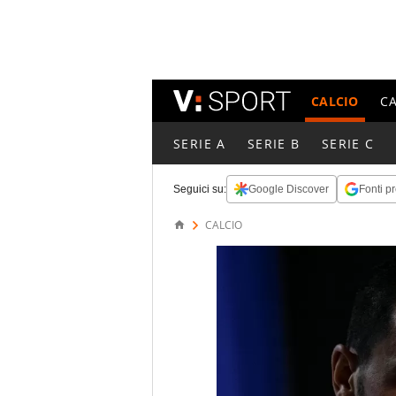
CALCIO
C
SERIE A
SERIE B
SERIE C
Seguici su:
Google Discover
Fonti pr
CALCIO