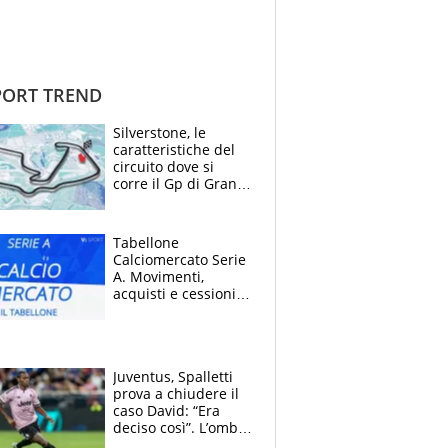
ORT TREND
Silverstone, le
caratteristiche del
circuito dove si
corre il Gp di Gran
Bretagna del
Motomondiale
Tabellone
Calciomercato Serie
A. Movimenti,
acquisti e cessioni:
estate 2026-27
Juventus, Spalletti
prova a chiudere il
caso David: “Era
deciso così”. L’ombra
di Zirkzee e la