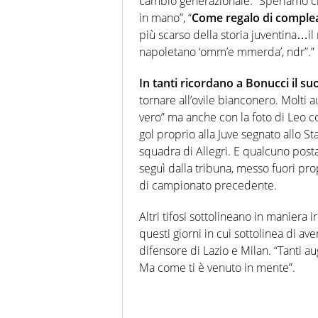
cambio generazionale. “Speriamo che i
in mano”, “
Come regalo di compl
più scarso della storia juventina…il
napoletano ‘omm’e mmerda’, ndr”.”
In tanti ricordano a Bonucci il su
tornare all’ovile bianconero. Molti a
vero” ma anche con la foto di Leo co
gol proprio alla Juve segnato allo St
squadra di Allegri. E qualcuno posta
seguì dalla tribuna, messo fuori pro
di campionato precedente.
Altri tifosi sottolineano in maniera 
questi giorni in cui sottolinea di ave
difensore di Lazio e Milan. “Tanti a
Ma come ti è venuto in mente”.