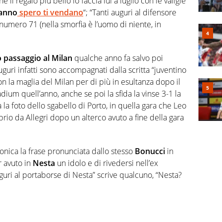
l regalo più bello lo faccia lui a luglio con le valigie
eanno
spero ti vendano
“; “Tanti auguri al difensore
 numero 71 (nella smorfia è l’uomo di niente, in
o passaggio al Milan
qualche anno fa salvo poi
uguri infatti sono accompagnati dalla scritta “juventino
n la maglia del Milan per di più in esultanza dopo il
adium quell’anno, anche se poi la sfida la vinse 3-1 la
 la foto dello sgabello di Porto, in quella gara che Leo
prio da Allegri dopo un alterco avuto a fine della gara
ironica la frase pronunciata dallo stesso
Bonucci
in
r avuto in
Nesta
un idolo e di rivedersi nell’ex
uguri al portaborse di Nesta” scrive qualcuno, “Nesta?