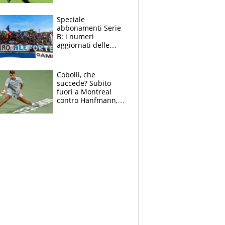
sentenza dei tifosi
Speciale
abbonamenti Serie
B: i numeri
aggiornati delle
venti squadre
cadette
Cobolli, che
succede? Subito
fuori a Montreal
contro Hanfmann,
per Flavio è tutta
colpa della tosse