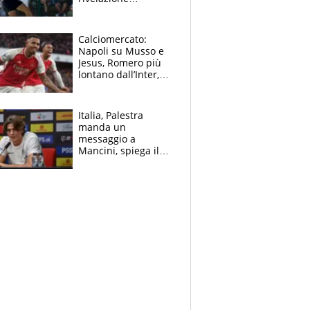
dell’amico
giornalista e il piano
B. Rune verso la
Calciomercato:
rinuncia
Napoli su Musso e
Jesus, Romero più
lontano dall’Inter,
delirio Mastantuono,
Juve su Trubin. Il
tabellone
Italia, Palestra
manda un
messaggio a
Mancini, spiega il
motivo del no
all’Inter e lancia
l'alleanza con
Donnarumma