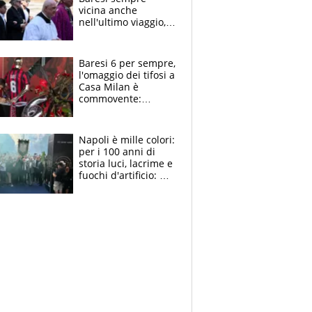
vicina anche
nell'ultimo viaggio,
la moglie Maura, i
figli e i suoi cari
circondati
Baresi 6 per sempre,
dall'affetto dei tifosi
l'omaggio dei tifosi a
Casa Milan è
commovente:
maglie, bandiere,
sciarpe, lacrime e
bigliettini
Napoli è mille colori:
per i 100 anni di
storia luci, lacrime e
fuochi d'artificio: De
Laurentiis salta al
coro anti-Juve