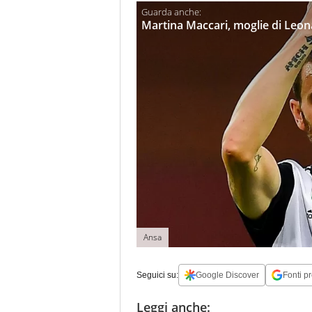
Martina Maccari, moglie di Leon
Ansa
Seguici su:
Google Discover
Fonti pr
Leggi anche: