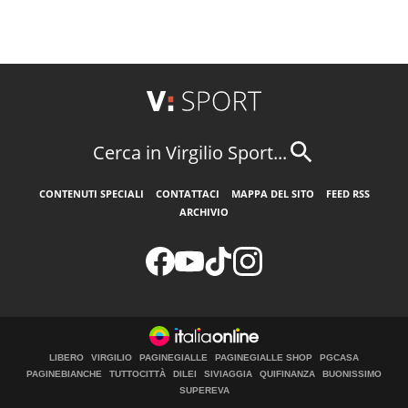
Cerca in Virgilio Sport...
CONTENUTI SPECIALI
CONTATTACI
MAPPA DEL SITO
FEED RSS
ARCHIVIO
LIBERO
VIRGILIO
PAGINEGIALLE
PAGINEGIALLE SHOP
PGCASA
PAGINEBIANCHE
TUTTOCITTÀ
DILEI
SIVIAGGIA
QUIFINANZA
BUONISSIMO
SUPEREVA