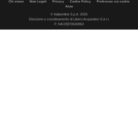
Chi siamo
Note Legali
Privacy
Cookie Policy
Preferenze sui cookie
Aiuto
© Italiaonline S.p.A. 2026
Direzione e coordinamento di Libero Acquisition S.á r.l.
P. IVA 03970540963