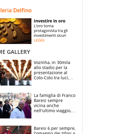
STORIE
lleria Delfino
SPECIALI
Investire in oro
L’oro torna
ESPERTI
protagonista tra gli
investimenti sicuri
LEGGI
CONTATTI
ME GALLERY
Vozinha, in 30mila
allo stadio per la
presentazione al
Colo-Colo tra luci,
spettacolo, elicotteri
e paracadutisti
La famiglia di Franco
Baresi sempre
vicina anche
nell'ultimo viaggio,
la moglie Maura, i
figli e i suoi cari
circondati
Baresi 6 per sempre,
dall'affetto dei tifosi
l'omaggio dei tifosi a