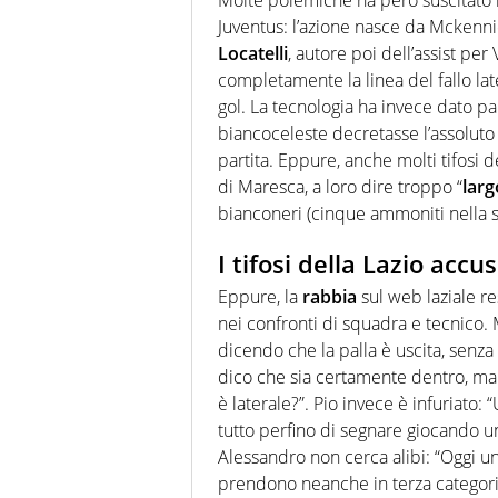
Juventus: l’azione nasce da Mckenni
Locatelli
, autore poi dell’assist per
completamente la linea del fallo lat
gol. La tecnologia ha invece dato pa
biancoceleste decretasse l’assolut
partita. Eppure, anche molti tifosi 
di Maresca, a loro dire troppo “
larg
bianconeri (cinque ammoniti nella s
I tifosi della Lazio acc
Eppure, la
rabbia
sul web laziale re
nei confronti di squadra e tecnico. 
dicendo che la palla è uscita, senz
dico che sia certamente dentro, ma c
è laterale?”. Pio invece è infuriato: 
tutto perfino di segnare giocando u
Alessandro non cerca alibi: “Oggi u
prendono neanche in terza categoria