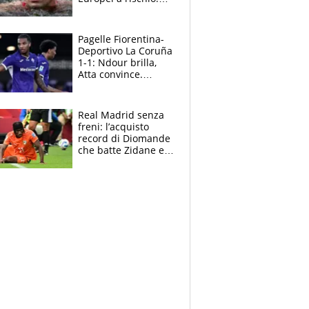
allenamenti fermi,
cosa succede
adesso
Pagelle Fiorentina-
Deportivo La Coruña
1-1: Ndour brilla,
Atta convince.
Pongracic rovina
tutto nel finale
Real Madrid senza
freni: l’acquisto
record di Diomande
che batte Zidane e
Ronaldo. Vinicius
rinnova: le cifre