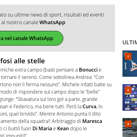
o su ultime news di sport, risultati ed eventi
ti al nostro canale
WhatsApp
ra nel canale WhatsApp
ULTI
fosi alle stelle
lemiche extra campo (basti pensare a
Bonucci
e
a tornare il sereno. Come sottolinea Andrea: “Con
partono non li ferma nessuno”. Michele infatti batte su
e modo di rispondere sul campo dopo le “belle”
ggiunge: “Sbavatura sul loro gol a parte, grande
san e Federico, ma bene tutti. Però la
Curva
, lo
ni, quel brivido”. Mentre Antonio punta il dito
giamento della squadra!! Arbitraggio di
Maresca
o ci buttó fuori
Di Maria
e
Kean
dopo le
ti impuniti)”.