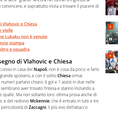
a convincere, e soprattutto inizia a trovare il piacere di
i Vlahovic e Chiesa
e stelle
he Lukaku non è venuto
enzio stampa
rbitro e squadra
 segno di Vlahovic e Chiesa
ccesso in casa del
Napoli
, non è cosa da poco: e farlo
rande spolvero, e con il solito
Chiesa
ormai
 numeri parlano chiaro: 6 gol e 1 assist in due nelle
a sembrano aver trovato l’intesa e stanno iniziando a
lle spalle. Ma non soltanto loro: ottima prova anche di
e, e del redivivo
Mckennie
, che è entrato in tutti e tre
 pericolosità di
Zaccagni
, il più vivo dell’attacco