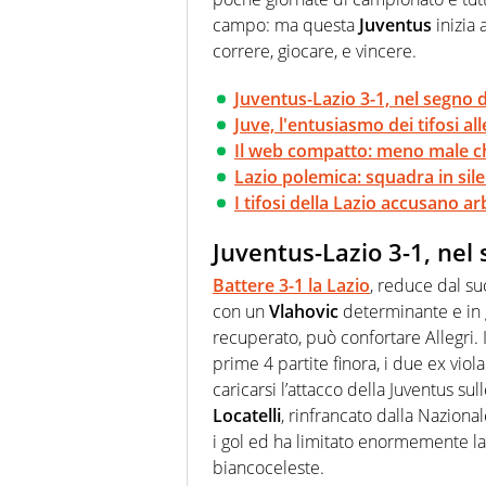
campo: ma questa
Juventus
inizia 
correre, giocare, e vincere.
Juventus-Lazio 3-1, nel segno d
Juve, l'entusiasmo dei tifosi all
Il web compatto: meno male c
Lazio polemica: squadra in sil
I tifosi della Lazio accusano a
Juventus-Lazio 3-1, nel
Battere 3-1 la Lazio
, reduce dal su
con un
Vlahovic
determinante e in g
recuperato, può confortare Allegri. I
prime 4 partite finora, i due ex viol
caricarsi l’attacco della Juventus su
Locatelli
, rinfrancato dalla Nazional
i gol ed ha limitato enormemente la
biancoceleste.