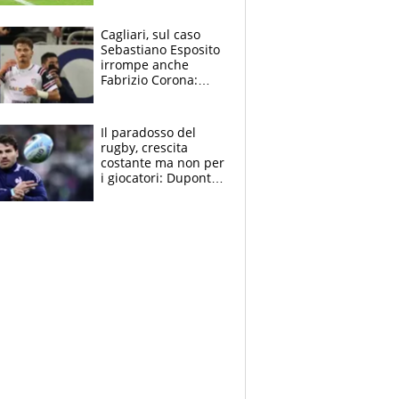
rinnova: le cifre
Cagliari, sul caso
Sebastiano Esposito
irrompe anche
Fabrizio Corona:
“Ecco cosa è
successo, ho le
prove”
Il paradosso del
rugby, crescita
costante ma non per
i giocatori: Dupont
(il più pagato al
mondo) guadagna
solo 1,4 milioni
all'anno