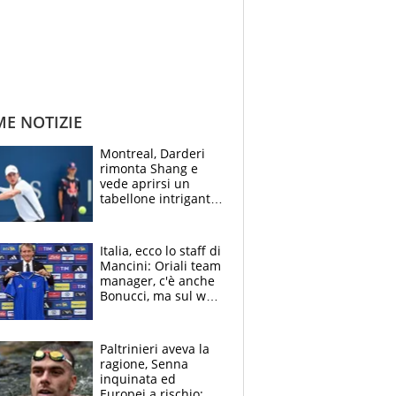
ME NOTIZIE
Montreal, Darderi
rimonta Shang e
vede aprirsi un
tabellone intrigante:
"Penso solo a
Borges, ma sono
felice del mio livello"
Italia, ecco lo staff di
Mancini: Oriali team
manager, c'è anche
Bonucci, ma sul web
infuria la polemica
Paltrinieri aveva la
ragione, Senna
inquinata ed
Europei a rischio: