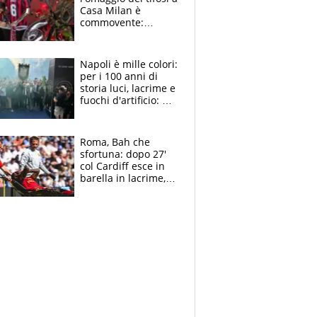
Casa Milan è
commovente:
maglie, bandiere,
sciarpe, lacrime e
bigliettini
Napoli è mille colori:
per i 100 anni di
storia luci, lacrime e
fuochi d'artificio: De
Laurentiis salta al
coro anti-Juve
Roma, Bah che
sfortuna: dopo 27'
col Cardiff esce in
barella in lacrime,
Dybala rigore da
schiaffi, i giallorossi
prendono 3 gol in
45'