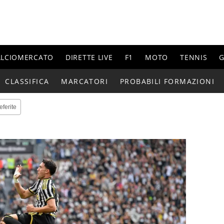
ALCIOMERCATO
DIRETTE LIVE
F1
MOTO
TENNIS
G
CLASSIFICA
MARCATORI
PROBABILI FORMAZIONI
eferite