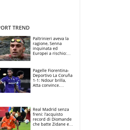
ORT TREND
Paltrinieri aveva la
ragione, Senna
inquinata ed
Europei a rischio:
allenamenti fermi,
cosa succede
adesso
Pagelle Fiorentina-
Deportivo La Coruña
1-1: Ndour brilla,
Atta convince.
Pongracic rovina
tutto nel finale
Real Madrid senza
freni: l’acquisto
record di Diomande
che batte Zidane e
Ronaldo. Vinicius