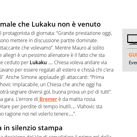
 male che Lukaku non è venuto
l protagonista di giornata: “Grande prestazione oggi,
sono mettere in discussione partite dominate.
 attaccante che volevamo”. Mentre Mauro al solito
GUI
 allegri è un pessimo allenatore è il fatto che sta
ere ceduto per
Lukaku
… Chiesa voleva andare via
Even
avano per essere regalati all estero e chissà chi c’era
tà”. Anche Simone applaude gli attaccanti: “Prima
lahovic implacabile, un Chiesa che anche oggi ha
rà segnare diversi gol, buona prova un po’ di tutti”.
 gara. L’errore di
Bremer
è da matita rossa.
vitare per perdite di tempo inutili… Vlahovic sta
 ragione noi nel volerlo tenere…”.
 in silenzio stampa
 decisione del Var di convalidare il primo gol della