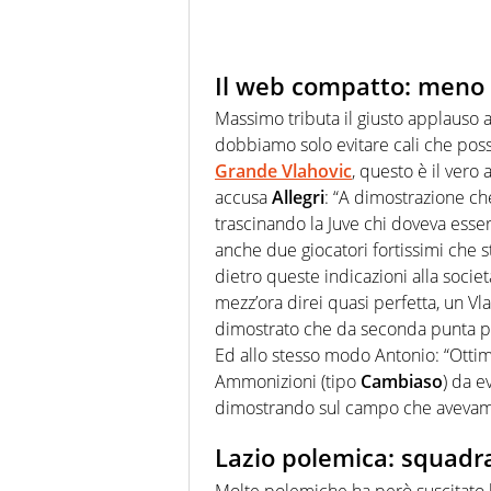
Il web compatto: meno
Massimo tributa il giusto applauso a
dobbiamo solo evitare cali che pos
Grande Vlahovic
, questo è il vero
accusa
Allegri
: “A dimostrazione che
trascinando la Juve chi doveva ess
anche due giocatori fortissimi che st
dietro queste indicazioni alla socie
mezz’ora direi quasi perfetta, un V
dimostrato che da seconda punta pot
Ed allo stesso modo Antonio: “Ottima
Ammonizioni (tipo
Cambiaso
) da e
dimostrando sul campo che avevamo
Lazio polemica: squadra
Molte polemiche ha però suscitato la