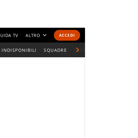
UIDA TV
ALTRO
ACCEDI
INDISPONIBILI
CALENDARI E CLASSIFICHE
SQUADRE
GIOCATORI SERIE A
ALTRI SPORT
MONDIALI 2026
OLIMPIADI
GOSSIP
LIFESTYLE