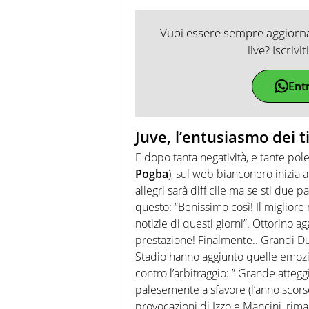
Vuoi essere sempre aggiornat
live? Iscrivi
Ent
Juve, l’entusiasmo dei ti
E dopo tanta negatività, e tante po
Pogba
), sul web bianconero inizia 
allegri sarà difficile ma se sti due 
questo: “Benissimo così! Il miglior
notizie di questi giorni”. Ottorino a
prestazione! Finalmente.. Grandi Du
Stadio hanno aggiunto quelle emozio
contro l’arbitraggio: ” Grande atteg
palesemente a sfavore (l’anno scors
provocazioni di Izzo e Mancini, rimas