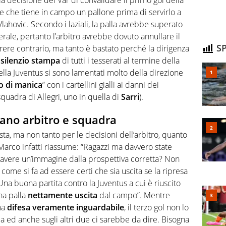
e che tiene in campo un pallone prima di servirlo a
 Vlahovic. Secondo i laziali, la palla avrebbe superato
erale, pertanto l’arbitro avrebbe dovuto annullare il
SP
rere contrario, ma tanto è bastato perché la dirigenza
o
silenzio stampa
di tutti i tesserati al termine della
della Juventus si sono lamentati molto della direzione
o di manica
” con i cartellini gialli ai danni dei
quadra di Allegri, uno in quella di
Sarri
).
usano arbitro e squadra
sta, ma non tanto per le decisioni dell’arbitro, quanto
Marco infatti riassume: “Ragazzi ma davvero state
a avere un’immagine dalla prospettiva corretta? Non
ome si fa ad essere certi che sia uscita se la ripresa
“Una buona partita contro la Juventus a cui è riuscito
na palla
nettamente uscita
dal campo”. Mentre
na
difesa veramente inguardabile
, il terzo gol non lo
 ed anche sugli altri due ci sarebbe da dire. Bisogna