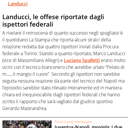
Landucci
Landucci, le offese riportate dagli
ispettori federali
A rivelare il retroscena di quanto successo negli spogliatoi è
il quotidiano La Stampa che riporta alcuni stralci della
relazione redatta dai quattro ispettori inviati dalla Procura
federale a Torino. Stando a quanto riportato, Marco Landucci
(vice di Massimiliano Allegri) e
Luciano Spalletti
erano molto
vicini con il tecnico bianconero che avrebbe urlato “Pelato di
m…, ti mangio il cuore”. Secondo gli ispettori non sarebbe
seguita nessuna reazione da parte del tecnico del Napoli ma
l’episodio sarebbe stato rilevato interamente ed in maniera
chiara ed inequivocabile dagli ispettori federali che hanno
scritto il rapporto che sarà vagliato dal giudice sportivo
Gerardo Mastrandrea.
Forse ti può interessare
Juventus-Napoli, moviola: I due