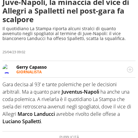
Juve-Napoli, la minaccia del vice di
Allegri a Spalletti nel post-gara fa
scalpore
Il quotidiano La Stampa riporta alcuni stralci di quanto
avvenuto negli spogliatoi al termine di Juve-Napoli: il vice
bianconero Landucci ha offeso Spalletti, scatta la squalifica.
25/04/23 09:02
Gerry Capasso
GIORNALISTA
Per lui gli sport americani non hanno segreti: basket,
football, baseball e la capacità innata di trovare la notizia
Gara decisa al 93’ e tante polemiche per le decisioni
dove altri non vedono granché
arbitrali. Ma a quanto pare
Juventus-Napoli
ha anche una
coda polemica. A rivelarla è il quotidiano La Stampa che
svela dei retroscena avvenuti negli spogliatoi, dove il vice di
Allegri
Marco Landucci
avrebbe rivolto delle offese a
Luciano Spalletti
.