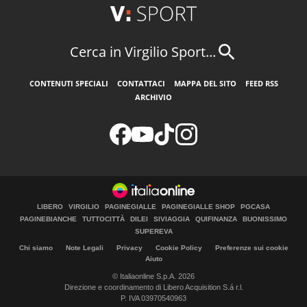
Cerca in Virgilio Sport...
CONTENUTI SPECIALI
CONTATTACI
MAPPA DEL SITO
FEED RSS
ARCHIVIO
LIBERO
VIRGILIO
PAGINEGIALLE
PAGINEGIALLE SHOP
PGCASA
PAGINEBIANCHE
TUTTOCITTÀ
DILEI
SIVIAGGIA
QUIFINANZA
BUONISSIMO
SUPEREVA
Chi siamo
Note Legali
Privacy
Cookie Policy
Preferenze sui cookie
Aiuto
© Italiaonline S.p.A. 2026
Direzione e coordinamento di Libero Acquisition S.á r.l.
P. IVA 03970540963