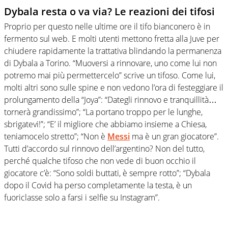
Dybala resta o va via?
Le reazioni dei tifosi
Proprio per questo nelle ultime ore il tifo bianconero è in
fermento sul web.
E molti utenti mettono fretta alla Juve per
chiudere rapidamente la trattativa blindando la permanenza
di Dybala a Torino.
“Muoversi a rinnovare, uno come lui non
potremo mai più permettercelo” scrive un tifoso.
Come lui,
molti altri sono sulle spine e non vedono l’ora di festeggiare il
prolungamento della “Joya”: “Dategli rinnovo e tranquillità…
tornerà grandissimo”;
“La portano troppo per le lunghe,
sbrigatevi!”;
“E’ il migliore che abbiamo insieme a Chiesa,
teniamocelo stretto”;
“Non è
Messi
ma è un gran giocatore”.
Tutti d’accordo sul rinnovo dell’argentino?
Non del tutto,
perché qualche tifoso che non vede di buon occhio il
giocatore c’è: “Sono soldi buttati, è sempre rotto”;
“Dybala
dopo il Covid ha perso completamente la testa,
è un
fuoriclasse solo a farsi i selfie su Instagram”.