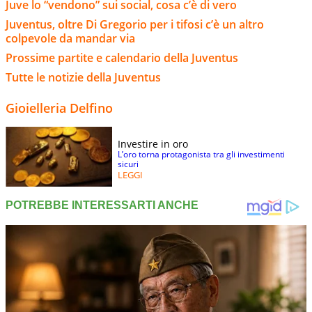
Juve lo “vendono” sui social, cosa c’è di vero
Juventus, oltre Di Gregorio per i tifosi c’è un altro
colpevole da mandar via
Prossime partite e calendario della Juventus
Tutte le notizie della Juventus
Gioielleria Delfino
Investire in oro
L’oro torna protagonista tra gli investimenti
sicuri
LEGGI