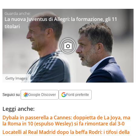
La nuova Juventus di Allegri: la formazione, gli 11
titolari
Getty Images
Seguici su:
Google Discover
Fonti preferite
Leggi anche:
Dybala in passerella a Cannes: doppietta de La Joya, ma
la Roma in 10 (espulso Wesley) si fa rimontare dal 3-0
Locatelli al Real Madrid dopo la beffa Rodri: i tifosi della