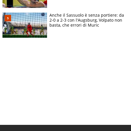
Anche il Sassuolo è senza portiere: da
2-0 a 2-3 con l'Augsburg, Volpato non
basta, che errori di Muric