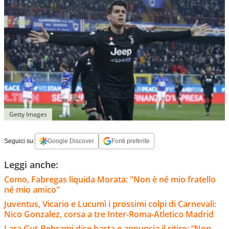
Getty Images
Seguici su:
Google Discover
Fonti preferite
Leggi anche:
Como, Fabregas liquida Morata: "Non è né mio fratello
né mio amico"
Juventus, Vicario e Lucumì i prossimi colpi di Carnevali:
Nico Gonzalez, corsa a tre Inter-Roma-Atletico Madrid
Lara Gut-Behrami dice basta e annuncia il ritiro: “Non