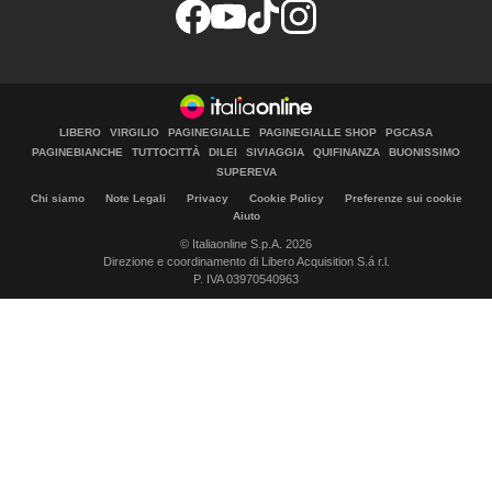
LIBERO
VIRGILIO
PAGINEGIALLE
PAGINEGIALLE SHOP
PGCASA
PAGINEBIANCHE
TUTTOCITTÀ
DILEI
SIVIAGGIA
QUIFINANZA
BUONISSIMO
SUPEREVA
Chi siamo
Note Legali
Privacy
Cookie Policy
Preferenze sui cookie
Aiuto
© Italiaonline S.p.A. 2026
Direzione e coordinamento di Libero Acquisition S.á r.l.
P. IVA 03970540963