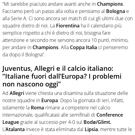
“Mi sarebbe piaciuto andare avanti anche in
Champions
.
Facciamo però un passo alla volta e pensiamo al
Bologna
e
alla Serie A. Ci sono ancora sei match di cui gli ultimi due con
squadre dietro di noi. La
Fiorentina
ha il calendario più
semplice rispetto a chi è dietro di noi, bisogna fare
attenzione e secondo me servono ancora 10 punti, minimo,
per andare in
Champions
. Alla
Coppa Italia
ci penseremo
da dopo il Bologna”.
Juventus, Allegri e il calcio italiano:
“Italiane fuori dall’Europa? I problemi
non nascono oggi”
Ad
Allegri
viene chiesta una disamina sulla situazione delle
nostre squadre in
Europa
. Dopo la giornata di ieri, infatti,
solamente la
Roma
rimane a competere nel calcio
internazionale, qualificatasi alle semifinali di
Conference
League
grazie al successo per 4-0 sul
Bodø/Glimt.
L’
Atalanta
invece è stata eliminata dal
Lipsia
, mentre tutte le