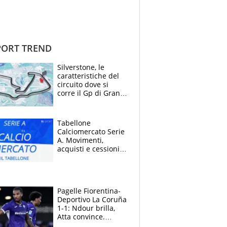
ORT TREND
Silverstone, le
caratteristiche del
circuito dove si
corre il Gp di Gran
Bretagna del
Motomondiale
Tabellone
Calciomercato Serie
A. Movimenti,
acquisti e cessioni:
estate 2026-27
Pagelle Fiorentina-
Deportivo La Coruña
1-1: Ndour brilla,
Atta convince.
Pongracic rovina