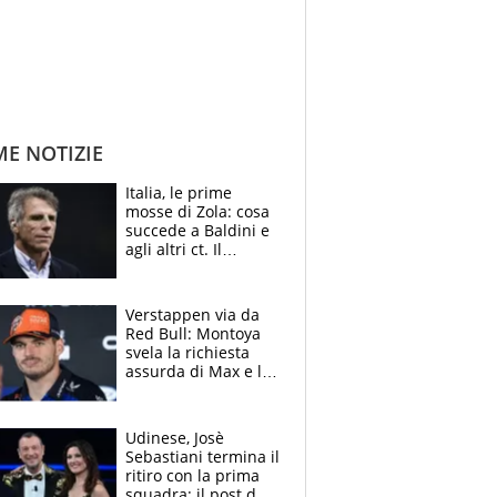
ME NOTIZIE
Italia, le prime
mosse di Zola: cosa
succede a Baldini e
agli altri ct. Il
Borussia tenta un
altro sgarbo agli
azzurri
Verstappen via da
Red Bull: Montoya
svela la richiesta
assurda di Max e lo
avverte: “Sicuro
Mercedes e
McLaren siano
Udinese, Josè
meglio?”
Sebastiani termina il
ritiro con la prima
squadra: il post del