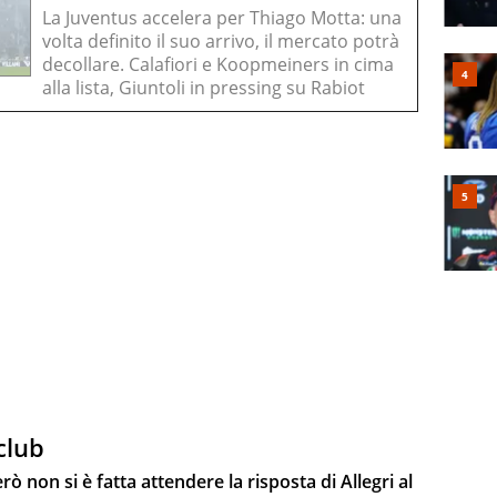
La Juventus accelera per Thiago Motta: una
volta definito il suo arrivo, il mercato potrà
decollare. Calafiori e Koopmeiners in cima
alla lista, Giuntoli in pressing su Rabiot
 club
ò non si è fatta attendere la risposta di Allegri al