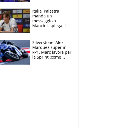
tutto nel finale
Italia, Palestra
manda un
messaggio a
Mancini, spiega il
motivo del no
all’Inter e lancia
l'alleanza con
Silverstone, Alex
Donnarumma
Marquez super in
FP1. Marc lavora per
la Sprint (come
Martin), bene
Bezzecchi