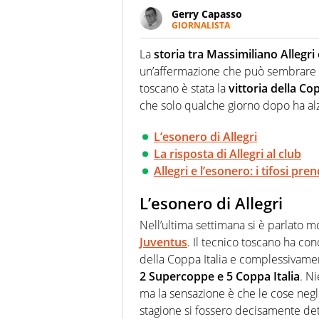
Gerry Capasso
GIORNALISTA
Per lui gli sport americani non 
innata di trovare la notizia do
La
storia tra Massimiliano Allegri
un’affermazione che può sembrare pa
toscano è stata la
vittoria della Cop
che solo qualche giorno dopo ha alza
L’esonero di Allegri
La risposta di Allegri al club
Allegri e l’esonero: i tifosi pr
L’esonero di Allegri
Nell’ultima settimana si è parlato m
Juventus
. Il tecnico toscano ha con
della Coppa Italia e complessivamen
2 Supercoppe e 5 Coppa Italia
. N
ma la sensazione è che le cose negli
stagione si fossero decisamente de