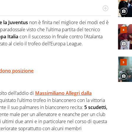
hanno segreti: basket, football, baseball e la capacità
ve altri non vedono granché
 e la Juventus
non è finita nel migliore dei modi ed è
radossale visto che l’ultima partita del tecnico
pa Italia
con il successo in finale contro l’Atalanta
to al cielo il trofeo dell’Europa League.
endono posizione
olto dell’addio di
Massimiliano Allegri dalla
quistato l’ultimo trofeo in bianconero con la vittoria
te il suo palmares in bianconero recita:
5 scudetti,
iente male per un allenatore e neanche per un club
 ultimi due anni e in particolare nel corso di questa
teriorate soprattutto con alcuni membri