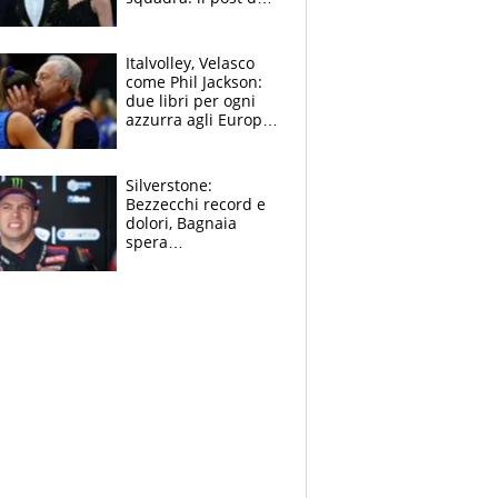
figlio di Amadeus e
Sanremo sullo
sfondo
Italvolley, Velasco
come Phil Jackson:
due libri per ogni
azzurra agli Europei.
Quello per Sylla è
“geniale”
Silverstone:
Bezzecchi record e
dolori, Bagnaia
spera
nell'antidolorifico,
Marquez si tira fuori
e vota Aprilia