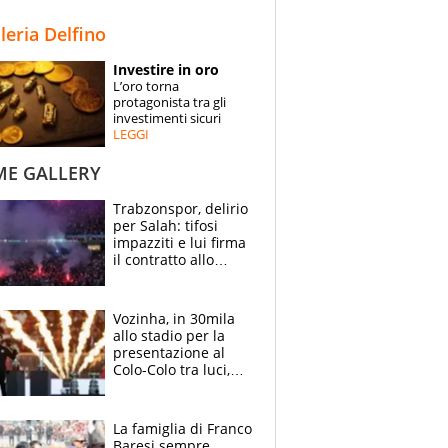
STORIE
lleria Delfino
SPECIALI
Investire in oro
L’oro torna
ESPERTI
protagonista tra gli
investimenti sicuri
LEGGI
CONTATTI
ME GALLERY
Trabzonspor, delirio
per Salah: tifosi
impazziti e lui firma
il contratto allo
stadio
Vozinha, in 30mila
allo stadio per la
presentazione al
Colo-Colo tra luci,
spettacolo, elicotteri
e paracadutisti
La famiglia di Franco
Baresi sempre