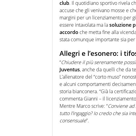
club
. Il quotidiano sportivo rivela c
accuse che gli venivano mosse e c
margini per un licenziamento per gi
essere intavolata ma la
soluzione p
accordo
che metta fine alla vicenda
stata comunque importante sia per A
Allegri e l’esonero: i ti
“
Chiudere il più serenamente possi
Juventus
, anche da quelli che da 
L’allenatore del “corto muso” nonost
e alcuni comportamenti decisamente
storia bianconera. “Già la certificaz
commenta Gianni – il licenziamento
Mentre Marco scrive: “
Conviene ad 
tutto l’ingaggio? Io credo che sia i
consensuale
”.