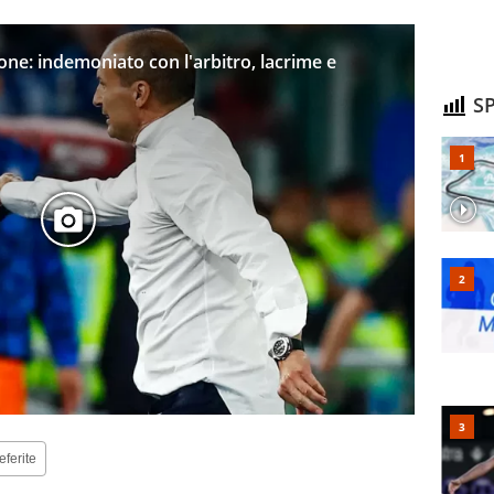
sione: indemoniato con l'arbitro, lacrime e
SP
eferite