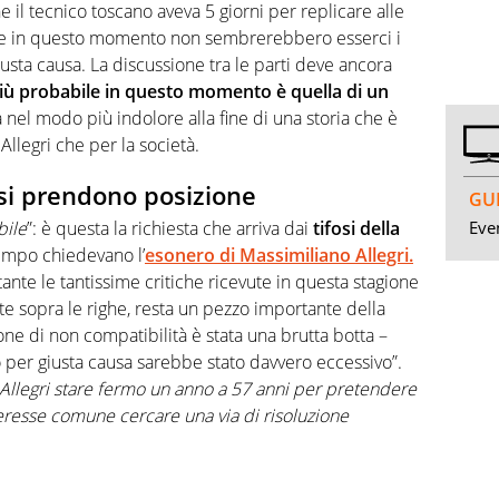
he il tecnico toscano aveva 5 giorni per replicare alle
he in questo momento non sembrerebbero esserci i
usta causa. La discussione tra le parti deve ancora
iù probabile in questo momento è quella di un
 nel modo più indolore alla fine di una storia che è
llegri che per la società.
fosi prendono posizione
GUI
Even
bile
”: è questa la richiesta che arriva dai
tifosi della
tempo chiedevano l’
esonero di Massimiliano Allegri.
ante le tantissime critiche ricevute in questa stagione
 sopra le righe, resta un pezzo importante della
ione di non compatibilità è stata una brutta botta –
 per giusta causa sarebbe stato davvero eccessivo”.
Allegri stare fermo un anno a 57 anni per pretendere
nteresse comune cercare una via di risoluzione