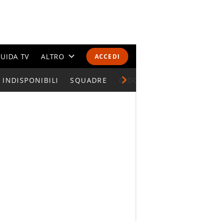
UIDA TV
ALTRO
ACCEDI
INDISPONIBILI
CALENDARI E CLASSIFICHE
SQUADRE
GIOCATORI SERIE A
ALTRI SPORT
MONDIALI 2026
OLIMPIADI
GOSSIP
LIFESTYLE