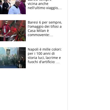
vicina anche
nell'ultimo viaggio,
la moglie Maura, i
figli e i suoi cari
circondati
Baresi 6 per sempre,
dall'affetto dei tifosi
l'omaggio dei tifosi a
Casa Milan è
commovente:
maglie, bandiere,
sciarpe, lacrime e
bigliettini
Napoli è mille colori:
per i 100 anni di
storia luci, lacrime e
fuochi d'artificio: De
Laurentiis salta al
coro anti-Juve