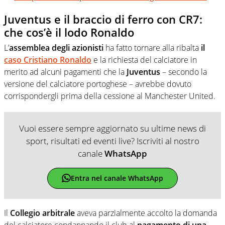
Juventus e il braccio di ferro con CR7:
che cos’è il lodo Ronaldo
L’
assemblea degli azionisti
ha fatto tornare alla ribalta
il
caso Cristiano Ronaldo
e la richiesta del calciatore in
merito ad alcuni pagamenti che la
Juventus
– secondo la
versione del calciatore portoghese – avrebbe dovuto
corrispondergli prima della cessione al Manchester United.
Vuoi essere sempre aggiornato su ultime news di
sport, risultati ed eventi live? Iscriviti al nostro
canale
WhatsApp
Entra nel canale WhatsApp
Il
Collegio arbitrale
aveva parzialmente accolto la domanda
del calciatore condannando il club al
pagamento di una