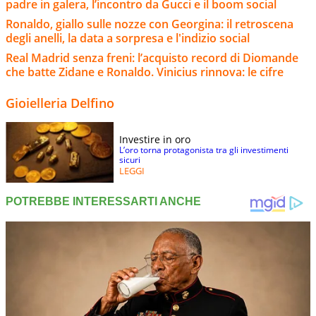
padre in galera, l’incontro da Gucci e il boom social
Ronaldo, giallo sulle nozze con Georgina: il retroscena
degli anelli, la data a sorpresa e l'indizio social
Real Madrid senza freni: l’acquisto record di Diomande
che batte Zidane e Ronaldo. Vinicius rinnova: le cifre
Gioielleria Delfino
Investire in oro
L’oro torna protagonista tra gli investimenti
sicuri
LEGGI