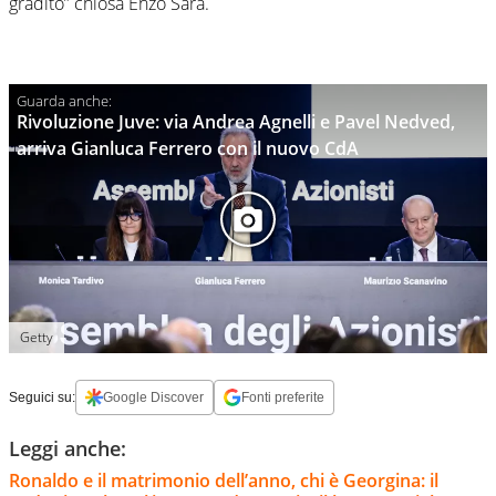
gradito” chiosa Enzo Sara.
Rivoluzione Juve: via Andrea Agnelli e Pavel Nedved,
arriva Gianluca Ferrero con il nuovo CdA
Getty
Seguici su:
Google Discover
Fonti preferite
Leggi anche:
Ronaldo e il matrimonio dell’anno, chi è Georgina: il