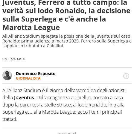
Juventus, Ferrero a tutto campo: la
verità sul lodo Ronaldo, la decisione
sulla Superlega e c'è anche la
Marotta League
All'Allianz Stadium spiegata la posizione della Juventus sul caso
Ronaldo: prima udienza a marzo 2025. Ferrero sulla Superlega e
l'applauso tributato a Chiellini
07/11/24 14:14
Domenico Esposito
GIORNALISTA
Da vent’anni in campo e sul campo per vivere ogni evento
in tutte le sue sfaccettature. Passione smisurata per il
All’Allianz Stadium è il giorno dell’assemblea degli azionisti
calcio e per la sfera di cuoio. Il pallone è una cosa
della
Juventus
. Dall’accoglienza a Chiellini, tornato a casa
serissima, guai a dirgli di no
dopo la parentesi a stelle strisce, al lodo Ronaldo, fino alla
Superlega e… alla Marotta League: ecco i temi principali
trattati.