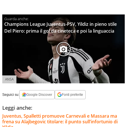
Champions League Juventus-PSV, Yildiz in pieno stile
Del Piero: prima il gol da cineteca e poi la linguaccia
ANSA
Seguici su:
Google Discover
Fonti preferite
Leggi anche:
Juventus, Spalletti promuove Carnevali e Massara ma
frena su Alajbegovic titolare: il punto sull’infortunio di