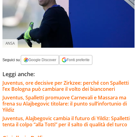
ANSA
Seguici su:
Google Discover
Fonti preferite
Leggi anche:
Juventus, ore decisive per Zirkzee: perché con Spalletti
l’ex Bologna può cambiare il volto dei bianconeri
Juventus, Spalletti promuove Carnevali e Massara ma
frena su Alajbegovic titolare: il punto sull’infortunio di
Yildiz
Juventus, Alajbegovic cambia il futuro di Yildiz: Spalletti
tenta il colpo “alla Totti” per il salto di qualità del turco