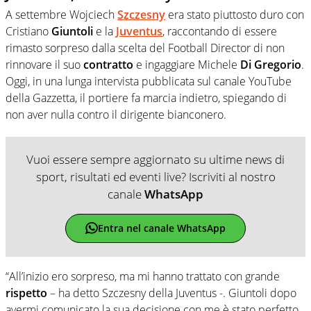
A settembre Wojciech
Szczesny
era stato piuttosto duro con
Cristiano
Giuntoli
e la
Juventus
, raccontando di essere
rimasto sorpreso dalla scelta del Football Director di non
rinnovare il suo
contratto
e ingaggiare Michele
Di Gregorio
.
Oggi, in una lunga intervista pubblicata sul canale YouTube
della Gazzetta, il portiere fa marcia indietro, spiegando di
non aver nulla contro il dirigente bianconero.
Vuoi essere sempre aggiornato su ultime news di
sport, risultati ed eventi live? Iscriviti al nostro
canale
WhatsApp
Entra nel canale WhatsApp
“All’inizio ero sorpreso, ma mi hanno trattato con grande
rispetto
– ha detto Szczesny della Juventus -. Giuntoli dopo
avermi comunicato la sua decisione con me è stato perfetto.