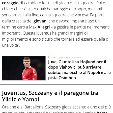
coraggio
di cambiare lo stile di gioco della squadra. Poi è
chiaro che c’è stato qualche pareggio di troppo, ma tanti
sono arrivati alla fine, con la squadra che vinceva. Fa parte
della crescita dei
giovani
che devono imparare uso un
termine caro a Max
Allegri
– a gestire le partite nei momenti
importanti. Questa Juventus ha grandi margini di
miglioramento e sono sicuro che tornerà ad essere quella di
una volta”.
Forse ti può interessare
Juve, Giuntoli su Hojlund per il
dopo Vlahovic: può arrivare
subito, ma occhio al Napoli e alla
pista Osimhen
Juventus, Szczesny e il paragone tra
Yildiz e Yamal
Ora che è al Barcellona, Szczesny gioca accanto a uno dei più
grandi talenti emergenti del calcio mondiale, Lamine
Yamal
.