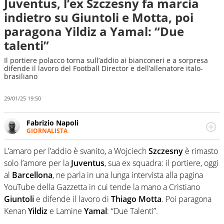
Juventus, l’ex Szczesny fa marcia
indietro su Giuntoli e Motta, poi
paragona Yildiz a Yamal: “Due
talenti”
Il portiere polacco torna sull’addio ai bianconeri e a sorpresa
difende il lavoro del Football Director e dell’allenatore italo-
brasiliano
29/01/25 19:50
Fabrizio Napoli
GIORNALISTA
Giornalista professionista, per Virgilio Sport segue anche
il calcio ma è con la pallanuoto che esalta competenze e
L’amaro per l’addio è svanito, a Wojciech
Szczesny
è rimasto
passioni. Cura la comunicazione di HaBaWaBa, il più
solo l’amore per la
Juventus
, sua ex squadra: il portiere, oggi
grande festival di waterpolo per bambini al mondo
al
Barcellona
, ne parla in una lunga intervista alla pagina
YouTube della Gazzetta in cui tende la mano a Cristiano
Giuntoli
e difende il lavoro di
Thiago
Motta
. Poi paragona
Kenan
Yildiz
e Lamine
Yamal
: “Due Talenti”.