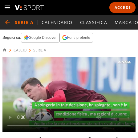
ACCEDI
SERIE A
CALENDARIO
CLASSIFICA
MARCATO
Seguici su:
Google Discover
Fonti preferite
CALCIO
SERIE A