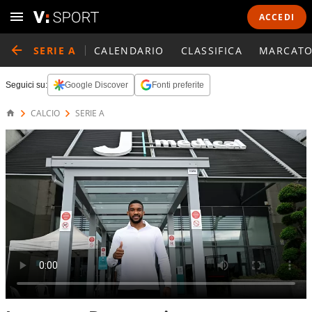
ACCEDI
SERIE A
CALENDARIO
CLASSIFICA
MARCATO
Seguici su:
Google Discover
Fonti preferite
CALCIO
SERIE A