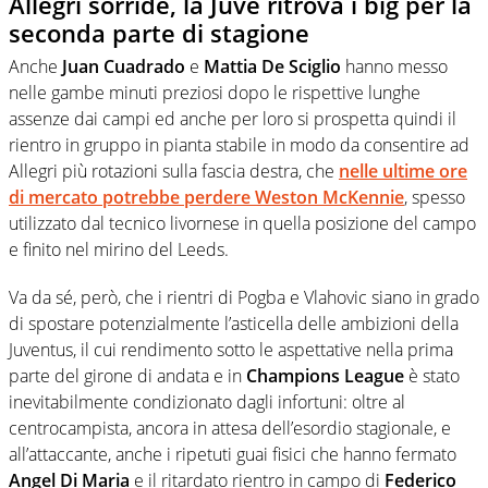
Allegri sorride, la Juve ritrova i big per la
seconda parte di stagione
Anche
Juan Cuadrado
e
Mattia De Sciglio
hanno messo
nelle gambe minuti preziosi dopo le rispettive lunghe
assenze dai campi ed anche per loro si prospetta quindi il
rientro in gruppo in pianta stabile in modo da consentire ad
Allegri più rotazioni sulla fascia destra, che
nelle ultime ore
di mercato potrebbe perdere Weston McKennie
, spesso
utilizzato dal tecnico livornese in quella posizione del campo
e finito nel mirino del Leeds.
Va da sé, però, che i rientri di Pogba e Vlahovic siano in grado
di spostare potenzialmente l’asticella delle ambizioni della
Juventus, il cui rendimento sotto le aspettative nella prima
parte del girone di andata e in
Champions League
è stato
inevitabilmente condizionato dagli infortuni: oltre al
centrocampista, ancora in attesa dell’esordio stagionale, e
all’attaccante, anche i ripetuti guai fisici che hanno fermato
Angel Di Maria
e il ritardato rientro in campo di
Federico