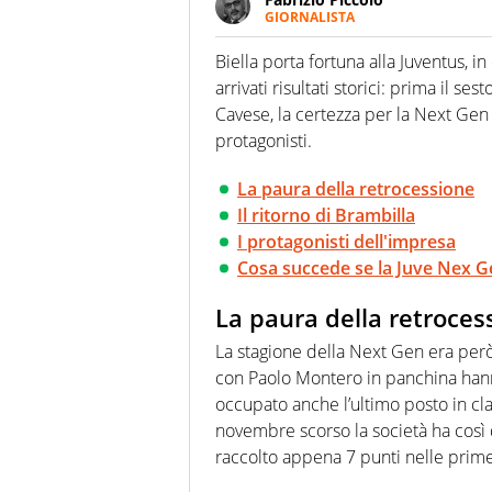
GIORNALISTA
Nella sua carriera ha seguito 
agenzie e testate. Esperienza
Biella porta fortuna alla Juventus, 
prevalentemente di calcio
arrivati risultati storici: prima il se
Cavese, la certezza per la Next Gen
protagonisti.
La paura della retrocessione
Il ritorno di Brambilla
I protagonisti dell'impresa
Cosa succede se la Juve Nex 
La paura della retroces
La stagione della Next Gen era però
con Paolo Montero in panchina hanno
occupato anche l’ultimo posto in cla
novembre scorso la società ha così
raccolto appena 7 punti nelle prime 