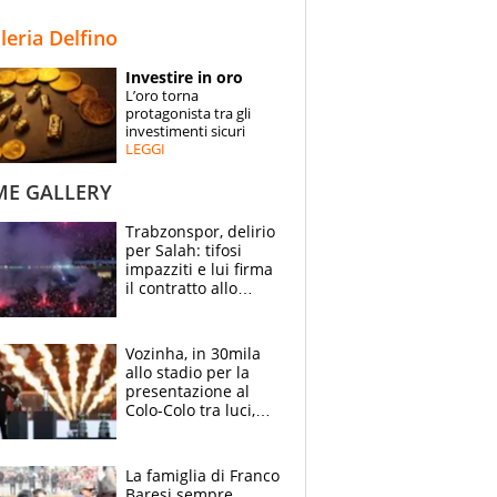
STORIE
lleria Delfino
SPECIALI
Investire in oro
L’oro torna
ESPERTI
protagonista tra gli
investimenti sicuri
LEGGI
CONTATTI
ME GALLERY
Trabzonspor, delirio
per Salah: tifosi
impazziti e lui firma
il contratto allo
stadio
Vozinha, in 30mila
allo stadio per la
presentazione al
Colo-Colo tra luci,
spettacolo, elicotteri
e paracadutisti
La famiglia di Franco
Baresi sempre