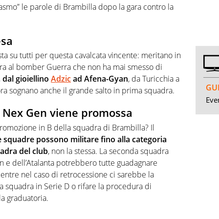
smo” le parole di Brambilla dopo la gara contro la
esa
sta su tutti per questa cavalcata vincente: meritano in
ffara al bomber Guerra che non ha mai smesso di
,
dal gioiellino
Adzic
ad Afena-Gyan
, da Turicchia a
GUI
ora sognano anche il grande salto in prima squadra.
Even
e Nex Gen viene promossa
omozione in B della squadra di Brambilla? Il
 squadre possono militare fino alla categoria
uadra del club
, non la stessa. La seconda squadra
n e dell’Atalanta potrebbero tutte guadagnare
Mentre nel caso di retrocessione ci sarebbe la
la squadra in Serie D o rifare la procedura di
a graduatoria.