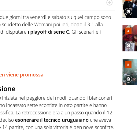
numerose manifestazioni sportive e collaborato con
, competenza, conoscenza e memoria storica. Si occupa
in due giorni tra venerdì e sabato su quel campo sono
sto scudetto delle Womani poi ieri, dopo il 3-1 alla
 di disputare
i playoff di serie C
. Gli scenari e i
Gen viene promossa
sione
 iniziata nel peggiore dei modi, quando i bianconeri
 incassato sette sconfitte in otto partite e hanno
ssifica. La retrocessione era a un passo quando il 12
 deciso
esonerare il tecnico uruguaiano
che aveva
14 partite, con una sola vittoria e ben nove sconfitte.