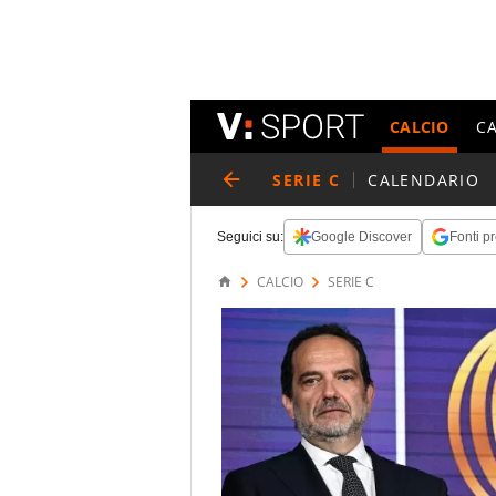
CALCIO
C
SERIE C
CALENDARIO
Seguici su:
Google Discover
Fonti pr
CALCIO
SERIE C