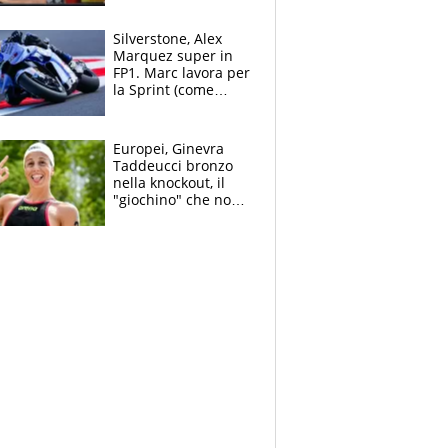
all’Inter e lancia
l'alleanza con
Silverstone, Alex
Donnarumma
Marquez super in
FP1. Marc lavora per
la Sprint (come
Martin), bene
Bezzecchi
Europei, Ginevra
Taddeucci bronzo
nella knockout, il
"giochino" che non
le piace: "La Senna?
Oggi era pulita"