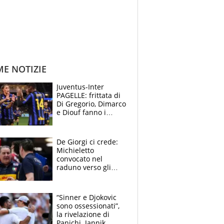
ME NOTIZIE
Juventus-Inter
PAGELLE: frittata di
Di Gregorio, Dimarco
e Diouf fanno i
bianconeri piccoli
piccoli, Ylildiz
scompare, Kolo fa
De Giorgi ci crede:
sperare
Michieletto
convocato nel
raduno verso gli
Europei. A sorpresa
torna Rychlicki
“Sinner e Djokovic
sono ossessionati”,
la rivelazione di
Panichi. Jannik,