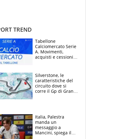
ORT TREND
Tabellone
Calciomercato Serie
A. Movimenti,
acquisti e cessioni:
estate 2026-27
Silverstone, le
caratteristiche del
circuito dove si
corre il Gp di Gran
Bretagna del
Motomondiale
Italia, Palestra
manda un
messaggio a
Mancini, spiega il
motivo del no