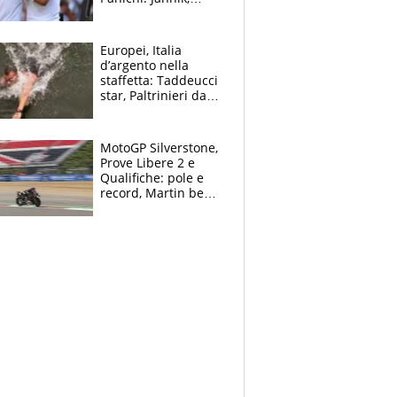
ansia per il
ginocchio e il rischio
agli US Open
Europei, Italia
d’argento nella
staffetta: Taddeucci
star, Paltrinieri da
leggenda. Greg
svela la profezia di
Padre Pio
MotoGP Silverstone,
Prove Libere 2 e
Qualifiche: pole e
record, Martin beffa
tutti. Prima fila
Aprilia