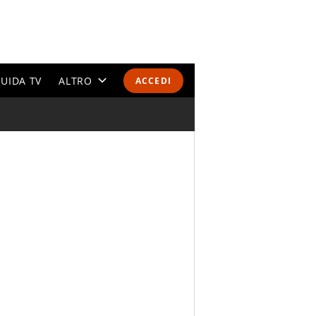
UIDA TV
ALTRO
ACCEDI
CALENDARI E CLASSIFICHE
ALTRI SPORT
MONDIALI 2026
OLIMPIADI
GOSSIP
LIFESTYLE