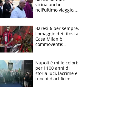
vicina anche
nell'ultimo viaggio,
la moglie Maura, i
figli e i suoi cari
circondati
Baresi 6 per sempre,
dall'affetto dei tifosi
l'omaggio dei tifosi a
Casa Milan è
commovente:
maglie, bandiere,
sciarpe, lacrime e
bigliettini
Napoli è mille colori:
per i 100 anni di
storia luci, lacrime e
fuochi d'artificio: De
Laurentiis salta al
coro anti-Juve