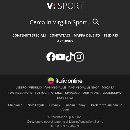
Cerca in Virgilio Sport...
CONTENUTI SPECIALI
CONTATTACI
MAPPA DEL SITO
FEED RSS
ARCHIVIO
LIBERO
VIRGILIO
PAGINEGIALLE
PAGINEGIALLE SHOP
PGCASA
PAGINEBIANCHE
TUTTOCITTÀ
DILEI
SIVIAGGIA
QUIFINANZA
BUONISSIMO
SUPEREVA
Chi siamo
Note Legali
Privacy
Cookie Policy
Preferenze sui cookie
Aiuto
© Italiaonline S.p.A. 2026
Direzione e coordinamento di Libero Acquisition S.á r.l.
P. IVA 03970540963