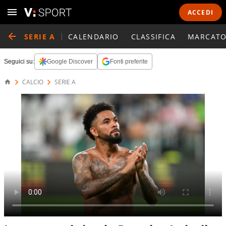
ACCEDI
SERIE A
CALENDARIO
CLASSIFICA
MARCATO
Seguici su:
Google Discover
Fonti preferite
CALCIO
SERIE A