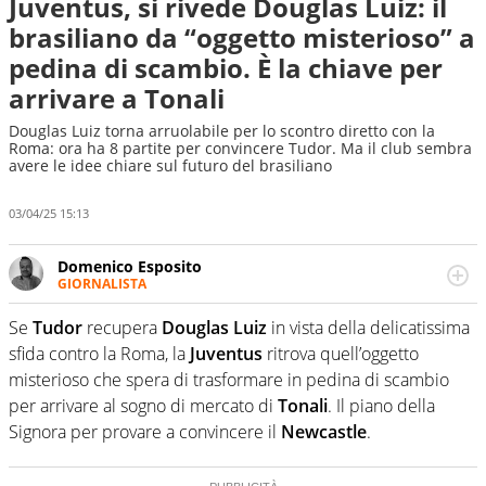
Juventus, si rivede Douglas Luiz: il
brasiliano da “oggetto misterioso” a
pedina di scambio. È la chiave per
arrivare a Tonali
Douglas Luiz torna arruolabile per lo scontro diretto con la
Roma: ora ha 8 partite per convincere Tudor. Ma il club sembra
avere le idee chiare sul futuro del brasiliano
03/04/25 15:13
Domenico Esposito
GIORNALISTA
Da vent’anni in campo e sul campo per vivere ogni evento
in tutte le sue sfaccettature. Passione smisurata per il
Se
Tudor
recupera
Douglas Luiz
in vista della delicatissima
calcio e per la sfera di cuoio. Il pallone è una cosa
sfida contro la Roma, la
Juventus
ritrova quell’oggetto
serissima, guai a dirgli di no
misterioso che spera di trasformare in pedina di scambio
per arrivare al sogno di mercato di
Tonali
. Il piano della
Signora per provare a convincere il
Newcastle
.