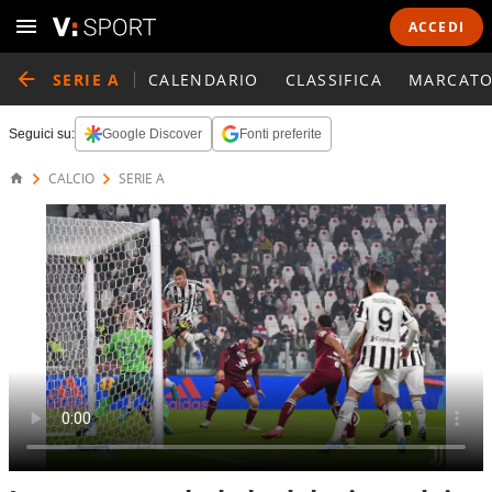
ACCEDI
SERIE A
CALENDARIO
CLASSIFICA
MARCATO
Seguici su:
Google Discover
Fonti preferite
CALCIO
SERIE A