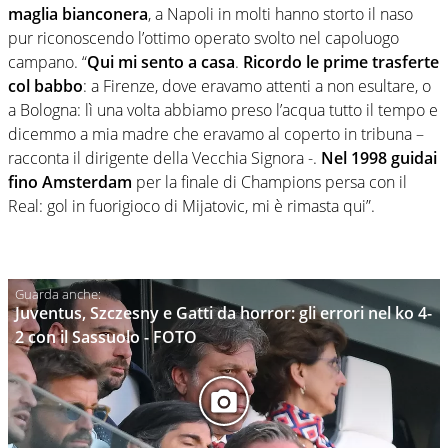
maglia bianconera
, a Napoli in molti hanno storto il naso
pur riconoscendo l’ottimo operato svolto nel capoluogo
campano. “
Qui mi sento a casa
.
Ricordo le prime trasferte
col babbo
: a Firenze, dove eravamo attenti a non esultare, o
a Bologna: lì una volta abbiamo preso l’acqua tutto il tempo e
dicemmo a mia madre che eravamo al coperto in tribuna –
racconta il dirigente della Vecchia Signora -.
Nel 1998 guidai
fino Amsterdam
per la finale di Champions persa con il
Real: gol in fuorigioco di Mijatovic, mi è rimasta qui”.
Juventus, Szczesny e Gatti da horror: gli errori nel ko 4-
2 con il Sassuolo - FOTO