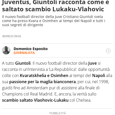
Juventus, Giuntoli racconta come è
saltato scambio Lukaku-Vlahovic
Il nuovo football director della Juve Cristiano Giuntoli svela
come ha preso Kvara e Osimhen ai tempi del Napoli e tutti i
suoi segreti di dirigente
30/09/23 09:42
Domenico Esposito
GIORNALISTA
Da vent’anni in campo e sul campo per vivere ogni evento
in tutte le sue sfaccettature. Passione smisurata per il
A tutto
Giuntoli
. Il nuovo football director della
Juve
si
calcio e per la sfera di cuoio. Il pallone è una cosa
racconta in un’intervista a ‘La Repubblica’: dalle opportunità
serissima, guai a dirgli di no
colte con
Kvaratskhelia e Osimhen
ai tempi del
Napoli
alla
sua
passione per la maglia bianconera
, per cui, nel 1998,
guidò fino ad Amsterdam pur di assistere alla finale di
Champions col Real Madrid. E, ancora, la verità sullo
scambio saltato Vlaohovic-Lukaku
col Chelsea.