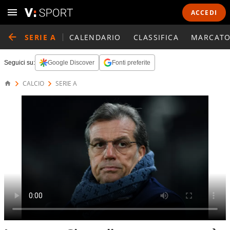
ACCEDI
SERIE A
CALENDARIO
CLASSIFICA
MARCATO
Seguici su:
Google Discover
Fonti preferite
CALCIO
SERIE A