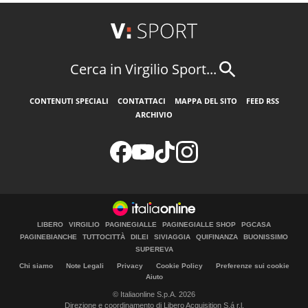
Cerca in Virgilio Sport...
CONTENUTI SPECIALI
CONTATTACI
MAPPA DEL SITO
FEED RSS
ARCHIVIO
LIBERO
VIRGILIO
PAGINEGIALLE
PAGINEGIALLE SHOP
PGCASA
PAGINEBIANCHE
TUTTOCITTÀ
DILEI
SIVIAGGIA
QUIFINANZA
BUONISSIMO
SUPEREVA
Chi siamo
Note Legali
Privacy
Cookie Policy
Preferenze sui cookie
Aiuto
© Italiaonline S.p.A. 2026
Direzione e coordinamento di Libero Acquisition S.á r.l.