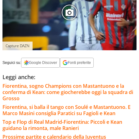
Capture DAZN
Seguici su:
Google Discover
Fonti preferite
Leggi anche:
Fiorentina, sogno Champions con Mastantuono e la
conferma di Kean: come giocherebbe oggi la squadra di
Grosso
Fiorentina, si balla il tango con Soulé e Mastantuono. E
Marco Masini consiglia Paratici su Fagioli e Kean
Top e Flop di Real Madrid-Fiorentina: Piccoli e Kean
guidano la rimonta, male Ranieri
Prossime partite e calendario della Juventus