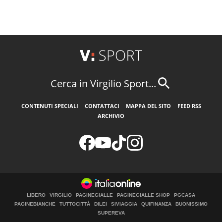
Cerca in Virgilio Sport...
CONTENUTI SPECIALI
CONTATTACI
MAPPA DEL SITO
FEED RSS
ARCHIVIO
LIBERO
VIRGILIO
PAGINEGIALLE
PAGINEGIALLE SHOP
PGCASA
PAGINEBIANCHE
TUTTOCITTÀ
DILEI
SIVIAGGIA
QUIFINANZA
BUONISSIMO
SUPEREVA