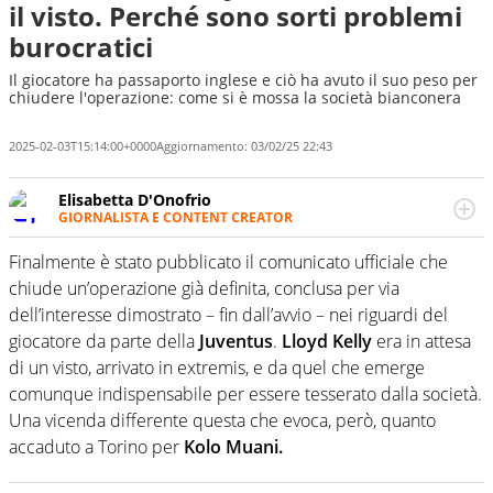
il visto. Perché sono sorti problemi
burocratici
Il giocatore ha passaporto inglese e ciò ha avuto il suo peso per
chiudere l'operazione: come si è mossa la società bianconera
2025-02-03T15:14:00+0000
Aggiornamento:
03/02/25 22:43
Elisabetta D'Onofrio
GIORNALISTA E CONTENT CREATOR
Giornalista professionista dal 2007, scrive per curiosità
personale e necessità: soprattutto di calcio, di sport e dei
Finalmente è stato pubblicato il comunicato ufficiale che
suoi protagonisti, concedendosi innocenti evasioni
chiude un’operazione già definita, conclusa per via
nell'ambito della creazione di format. Un tempo ala
dell’interesse dimostrato – fin dall’avvio – nei riguardi del
destra, oggi si sente a suo agio nel ruolo di libero. Cura
giocatore da parte della
Juventus
.
Lloyd Kelly
era in attesa
una classifica riservata dei migliori 5 calciatori di sempre.
di un visto, arrivato in extremis, e da quel che emerge
comunque indispensabile per essere tesserato dalla società.
Una vicenda differente questa che evoca, però, quanto
accaduto a Torino per
Kolo Muani.