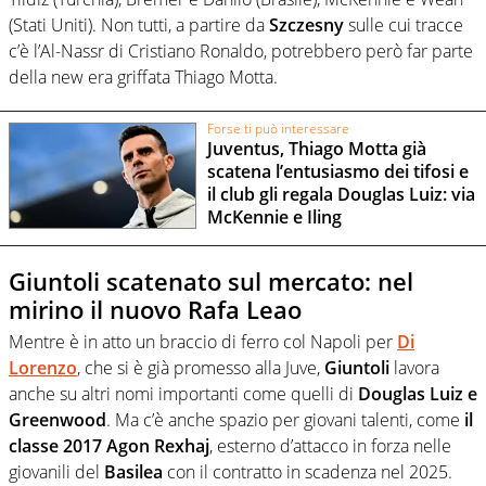
(Stati Uniti). Non tutti, a partire da
Szczesny
sulle cui tracce
c’è l’Al-Nassr di Cristiano Ronaldo, potrebbero però far parte
della new era griffata Thiago Motta.
Forse ti può interessare
Juventus, Thiago Motta già
scatena l’entusiasmo dei tifosi e
il club gli regala Douglas Luiz: via
McKennie e Iling
Giuntoli scatenato sul mercato: nel
mirino il nuovo Rafa Leao
Mentre è in atto un braccio di ferro col Napoli per
Di
Lorenzo
, che si è già promesso alla Juve,
Giuntoli
lavora
anche su altri nomi importanti come quelli di
Douglas Luiz e
Greenwood
. Ma c’è anche spazio per giovani talenti, come
il
classe 2017 Agon Rexhaj
, esterno d’attacco in forza nelle
giovanili del
Basilea
con il contratto in scadenza nel 2025.