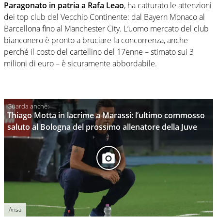
Paragonato in patria a Rafa Leao
, ha catturato le attenzioni
dei top club del Vecchio Continente: dal Bayern Monaco al
Barcellona fino al Manchester City. L’uomo mercato del club
bianconero è pronto a bruciare la concorrenza, anche
perché il costo del cartellino del 17enne – stimato sui 3
milioni di euro – è sicuramente abbordabile.
Thiago Motta in lacrime a Marassi: l’ultimo commosso
saluto al Bologna del prossimo allenatore della Juve
Ansa