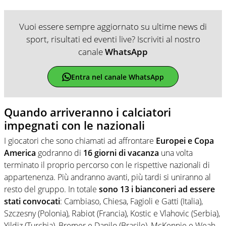
Vuoi essere sempre aggiornato su ultime news di
sport, risultati ed eventi live? Iscriviti al nostro
canale
WhatsApp
Entra nel canale WhatsApp
Quando arriveranno i calciatori
impegnati con le nazionali
I giocatori che sono chiamati ad affrontare
Europei e Copa
America
godranno di
16 giorni di vacanza
una volta
terminato il proprio percorso con le rispettive nazionali di
appartenenza. Più andranno avanti, più tardi si uniranno al
resto del gruppo. In totale
sono 13 i bianconeri ad essere
stati convocati
: Cambiaso, Chiesa, Fagioli e Gatti (Italia),
Szczesny (Polonia), Rabiot (Francia), Kostic e Vlahovic (Serbia),
Yildiz (Turchia), Bremer e Danilo (Brasile), McKennie e Weah