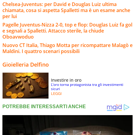
Chelsea-Juventus: per David e Douglas Luiz ultima
chiamata, cosa si aspetta Spalletti ma è un esame anche
per lui
Pagelle Juventus-Nizza 2-0, top e flop: Douglas Luiz fa gol
e segnali a Spalletti. Attacco sterile, la chiude
Oboavwoduo
Nuovo CT Italia, Thiago Motta per ricompattare Malagò e
Maldini. I quattro scenari possibili
Gioielleria Delfino
Investire in oro
L’oro torna protagonista tra gli investimenti
sicuri
LEGGI