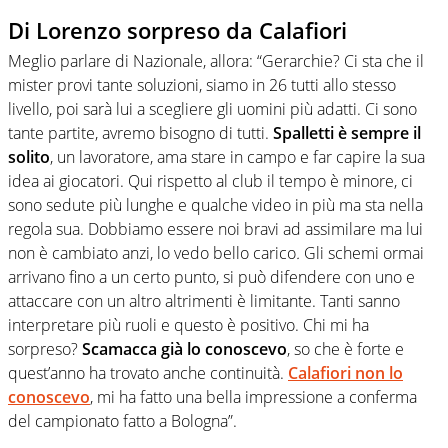
Di Lorenzo sorpreso da Calafiori
Meglio parlare di Nazionale, allora: “Gerarchie? Ci sta che il
mister provi tante soluzioni, siamo in 26 tutti allo stesso
livello, poi sarà lui a scegliere gli uomini più adatti. Ci sono
tante partite, avremo bisogno di tutti.
Spalletti è sempre il
solito
, un lavoratore, ama stare in campo e far capire la sua
idea ai giocatori. Qui rispetto al club il tempo è minore, ci
sono sedute più lunghe e qualche video in più ma sta nella
regola sua. Dobbiamo essere noi bravi ad assimilare ma lui
non è cambiato anzi, lo vedo bello carico
.
Gli schemi ormai
arrivano fino a un certo punto, si può difendere con uno e
attaccare con un altro altrimenti è limitante. Tanti sanno
interpretare più ruoli e questo è positivo. Chi mi ha
sorpreso?
Scamacca già lo conoscevo
, so che è forte e
quest’anno ha trovato anche continuità.
Calafiori non lo
conoscevo
, mi ha fatto una bella impressione a conferma
del campionato fatto a Bologna”.