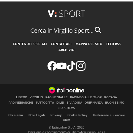
Cerca in Virgilio Sport...
CONTENUTI SPECIALI
CONTATTACI
MAPPA DEL SITO
FEED RSS
ARCHIVIO
LIBERO
VIRGILIO
PAGINEGIALLE
PAGINEGIALLE SHOP
PGCASA
PAGINEBIANCHE
TUTTOCITTÀ
DILEI
SIVIAGGIA
QUIFINANZA
BUONISSIMO
SUPEREVA
Chi siamo
Note Legali
Privacy
Cookie Policy
Preferenze sui cookie
Aiuto
© Italiaonline S.p.A. 2026
Direzione e coordinamento di Libero Acquisition S.á r.l.