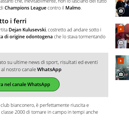
astanti che, inevitabilmente, non lo lasciano del tutto
 di
Champions League
contro il
Malmo
.
to i ferri
rtita
Dejan Kulusevski
, costretto ad andare sotto i
ta di origine odontogena
che lo stava tormentando
o su ultime news di sport, risultati ed eventi
ti al nostro canale
WhatsApp
ra nel canale WhatsApp
club bianconero, è perfettamente riuscita e
o classe 2000 di tornare in campo in tempi anche