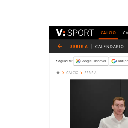
CALCIO
C
SERIE A
CALENDARIO
Seguici su:
Google Discover
Fonti pr
CALCIO
SERIE A