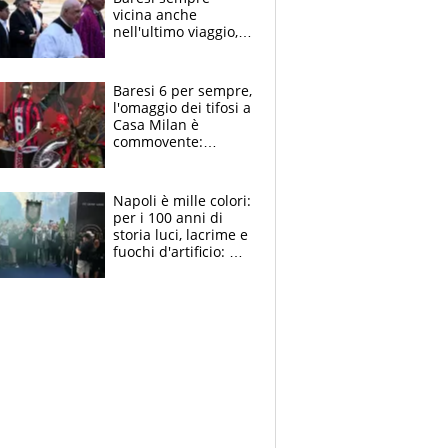
vicina anche
nell'ultimo viaggio,
la moglie Maura, i
figli e i suoi cari
circondati
Baresi 6 per sempre,
dall'affetto dei tifosi
l'omaggio dei tifosi a
Casa Milan è
commovente:
maglie, bandiere,
sciarpe, lacrime e
bigliettini
Napoli è mille colori:
per i 100 anni di
storia luci, lacrime e
fuochi d'artificio: De
Laurentiis salta al
coro anti-Juve