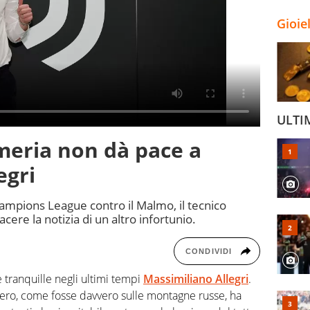
Gioie
ULTI
rmeria non dà pace a
egri
 Champions League contro il Malmo, il tecnico
ere la notizia di un altro infortunio.
CONDIVIDI
 tranquille negli ultimi tempi
Massimiliano Allegri
.
onero, come fosse davvero sulle montagne russe, ha