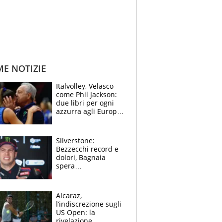
ME NOTIZIE
Italvolley, Velasco
come Phil Jackson:
due libri per ogni
azzurra agli Europei.
Quello per Sylla è
“geniale”
Silverstone:
Bezzecchi record e
dolori, Bagnaia
spera
nell'antidolorifico,
Marquez si tira fuori
e vota Aprilia
Alcaraz,
l’indiscrezione sugli
US Open: la
rivelazione