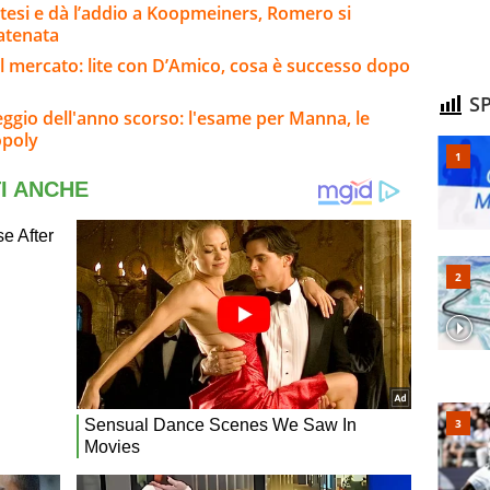
ttesi e dà l’addio a Koopmeiners, Romero si
catenata
l mercato: lite con D’Amico, cosa è successo dopo
SP
eggio dell'anno scorso: l'esame per Manna, le
opoly