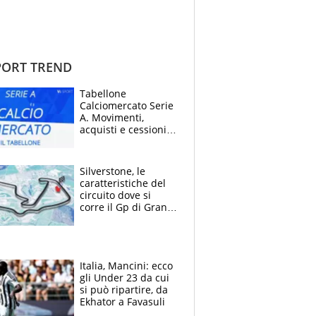
ORT TREND
Tabellone
Calciomercato Serie
A. Movimenti,
acquisti e cessioni:
estate 2026-27
Silverstone, le
caratteristiche del
circuito dove si
corre il Gp di Gran
Bretagna del
Motomondiale
Italia, Mancini: ecco
gli Under 23 da cui
si può ripartire, da
Ekhator a Favasuli