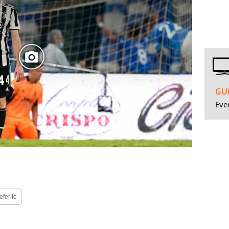
GUI
Even
eferite