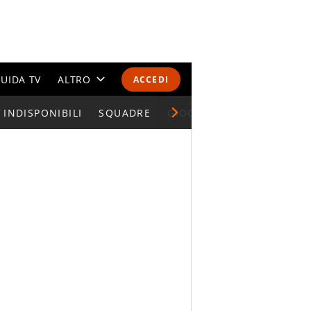
UIDA TV
ALTRO
ACCEDI
INDISPONIBILI
CALENDARI E CLASSIFICHE
SQUADRE
GIOCATORI SERIE A
ALTRI SPORT
MONDIALI 2026
OLIMPIADI
GOSSIP
LIFESTYLE