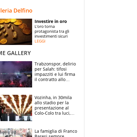
STORIE
lleria Delfino
SPECIALI
Investire in oro
L’oro torna
ESPERTI
protagonista tra gli
investimenti sicuri
LEGGI
CONTATTI
ME GALLERY
Trabzonspor, delirio
per Salah: tifosi
impazziti e lui firma
il contratto allo
stadio
Vozinha, in 30mila
allo stadio per la
presentazione al
Colo-Colo tra luci,
spettacolo, elicotteri
e paracadutisti
La famiglia di Franco
Baresi sempre