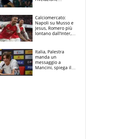
dell’amico
giornalista e il piano
B. Rune verso la
Calciomercato:
rinuncia
Napoli su Musso e
Jesus, Romero più
lontano dall’Inter,
delirio Mastantuono,
Juve su Trubin. Il
tabellone
Italia, Palestra
manda un
messaggio a
Mancini, spiega il
motivo del no
all’Inter e lancia
l'alleanza con
Donnarumma