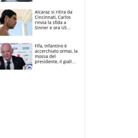
Alcaraz si ritira da
Cincinnati, Carlos
rinvia la sfida a
Sinner e ora US
Open di nuovo a
rischio
Fifa, Infantino è
accerchiato ormai, la
mossa del
presidente, il giallo
dimissioni e la verità
sulla telefonata a
Trump