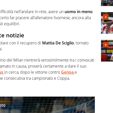
ifficoltà nell’andare in rete, avere un
uomo in meno
erto far piacere all’allenatore livornese, ancora alla
ti equilibri.
te notizie
solare con il recupero di
Mattia De Sciglio
, tornato
i.
zino del Milan rientrerà verosimilmente tra i convocati
iamato in causa, proverà certamente a dare il suo
us
in cerca, dopo le vittorie contro
Genoa
e
one consecutiva tra campionato e Coppa.
oto