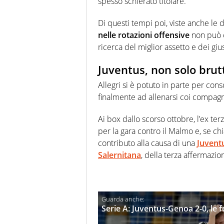
spesso schierato titolare.
Di questi tempi poi, viste anche le d
nelle rotazioni offensive
non può c
ricerca del miglior assetto e dei gius
Juventus, non solo brut
Allegri si è potuto in parte per con
finalmente ad allenarsi coi compagn
Ai box dallo scorso ottobre, l’ex ter
per la gara contro il Malmo e, se ch
contributo alla causa di una
Juvent
Salernitana
, della terza affermazi
Serie A: Juventus-Genoa 2-0, le f