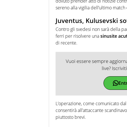
dovuto prender atto di notizie contr
sereno alla vigilia dell’ultimo match
Juventus, Kulusevski sot
Contro gli svedesi non sarà della pa
ferri per risolvere una
sinusite acu
di recente.
Vuoi essere sempre aggiornat
live? Iscrivi
Ent
L’operazione, come comunicato dal 
consentirà all’attaccante scandinav
piuttosto brevi.